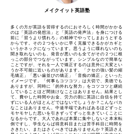
メイクイット英語塾
多くの方が英語を習得するのにおそろしく時間がかかる
のは「英語の発想法」と「英語の発声法」を身につける
前に「習うより慣れろ」の精神でやってしまおうとする
からです。その２つをいかに早く克服できるかがカギと
いうかネックになっています。思うように喋れないのも
聞き取れないのも、発音が悪いのも全てがその２つに根
っこの部分でつながっています。シンプルなので簡単な
ことですが、それを一人で矯正するのは意外に大変とい
うか不可能に近いものがあります。「クセの強い髪の縮
毛矯正」「悪い歯並びの矯正」「音痴の矯正」といった
イメージです。「何事もコツコツ」は大切で、美徳でも
ありますが、同時に「的外れな努力」をコツコツと継続
していることほど間抜けなことはありません。結果とし
て、費やした時間やお金、労力の割に英語に自信を持て
ずにいる人がほとんどではないでしょうか？こんなバカ
なことはありません。中途半端であればあるほどずっと
モヤモヤした思いを引きずってずっと生きていくことに
なるからです。大人であれば本業に集中しないと本末転
倒ですし、学生ならば得意科目または苦手科目に時間を
さきたい、またはさくべきではありませんか？英語さえ