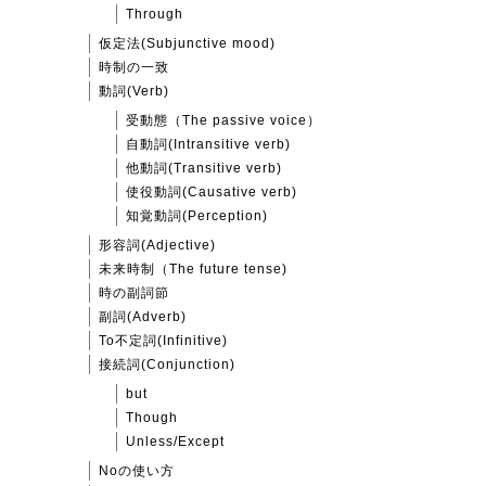
Through
仮定法(Subjunctive mood)
時制の一致
動詞(Verb)
受動態（The passive voice）
自動詞(Intransitive verb)
他動詞(Transitive verb)
使役動詞(Causative verb)
知覚動詞(Perception)
形容詞(Adjective)
未来時制（The future tense)
時の副詞節
副詞(Adverb)
To不定詞(Infinitive)
接続詞(Conjunction)
but
Though
Unless/Except
Noの使い方