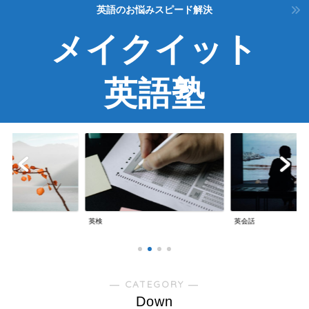
英語のお悩みスピード解決
メイクイット
英語塾
英検
英会話
― CATEGORY ―
Down