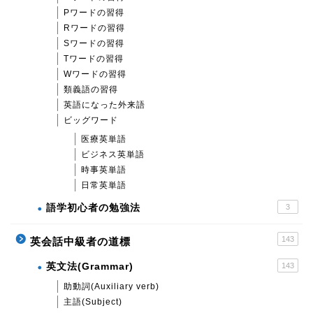
Pワードの習得
Rワードの習得
Sワードの習得
Tワードの習得
Wワードの習得
類義語の習得
英語になった外来語
ビッグワード
医療英単語
ビジネス英単語
時事英単語
日常英単語
語学初心者の勉強法
3
143
英会話中級者の道標
英文法(Grammar)
143
助動詞(Auxiliary verb)
主語(Subject)