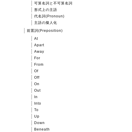
可算名詞と不可算名詞
形式上の主語
代名詞(Pronoun)
主語の擬人化
前置詞(Preposition)
At
Apart
Away
For
From
Of
Off
On
Out
In
Into
To
Up
Down
Beneath