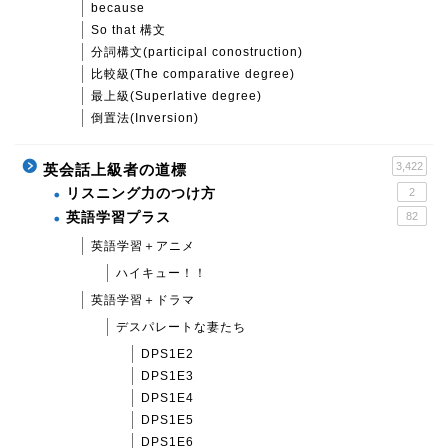
because
So that 構文
分詞構文(participal conostruction)
比較級(The comparative degree)
最上級(Superlative degree)
倒置法(Inversion)
3,422
英会話上級者の道標
リスニング力のつけ方
2
英語学習プラス
82
英語学習＋アニメ
ハイキュー！！
英語学習＋ドラマ
デスパレートな妻たち
DPS1E2
DPS1E3
DPS1E4
DPS1E5
DPS1E6