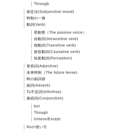
Through
仮定法(Subjunctive mood)
時制の一致
動詞(Verb)
受動態（The passive voice）
自動詞(Intransitive verb)
他動詞(Transitive verb)
使役動詞(Causative verb)
知覚動詞(Perception)
形容詞(Adjective)
未来時制（The future tense)
時の副詞節
副詞(Adverb)
To不定詞(Infinitive)
接続詞(Conjunction)
but
Though
Unless/Except
Noの使い方