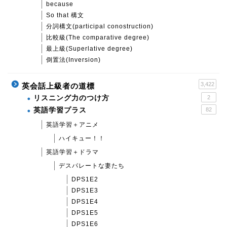
because
So that 構文
分詞構文(participal conostruction)
比較級(The comparative degree)
最上級(Superlative degree)
倒置法(Inversion)
3,422
英会話上級者の道標
リスニング力のつけ方
2
英語学習プラス
82
英語学習＋アニメ
ハイキュー！！
英語学習＋ドラマ
デスパレートな妻たち
DPS1E2
DPS1E3
DPS1E4
DPS1E5
DPS1E6