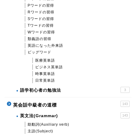
Pワードの習得
Rワードの習得
Sワードの習得
Tワードの習得
Wワードの習得
類義語の習得
英語になった外来語
ビッグワード
医療英単語
ビジネス英単語
時事英単語
日常英単語
語学初心者の勉強法
3
143
英会話中級者の道標
英文法(Grammar)
143
助動詞(Auxiliary verb)
主語(Subject)