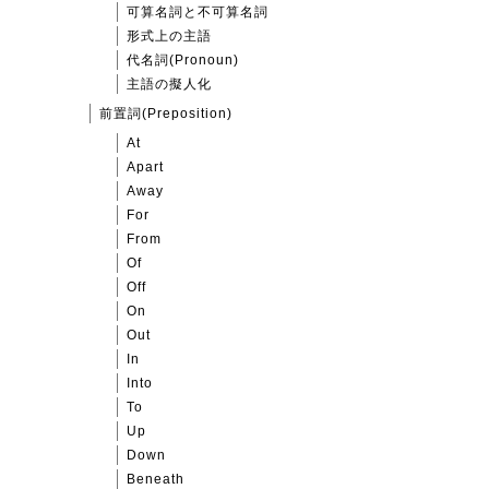
可算名詞と不可算名詞
形式上の主語
代名詞(Pronoun)
主語の擬人化
前置詞(Preposition)
At
Apart
Away
For
From
Of
Off
On
Out
In
Into
To
Up
Down
Beneath