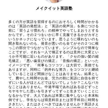
メイクイット英語塾
多くの方が英語を習得するのにおそろしく時間がかかる
のは「英語の発想法」と「英語の発声法」を身につける
前に「習うより慣れろ」の精神でやってしまおうとする
からです。その２つをいかに早く克服できるかがカギと
いうかネックになっています。思うように喋れないのも
聞き取れないのも、発音が悪いのも全てがその２つに根
っこの部分でつながっています。シンプルなので簡単な
ことですが、それを一人で矯正するのは意外に大変とい
うか不可能に近いものがあります。「クセの強い髪の縮
毛矯正」「悪い歯並びの矯正」「音痴の矯正」といった
イメージです。「何事もコツコツ」は大切で、美徳でも
ありますが、同時に「的外れな努力」をコツコツと継続
していることほど間抜けなことはありません。結果とし
て、費やした時間やお金、労力の割に英語に自信を持て
ずにいる人がほとんどではないでしょうか？こんなバカ
なことはありません。中途半端であればあるほどずっと
モヤモヤした思いを引きずってずっと生きていくことに
なるからです。大人であれば本業に集中しないと本末転
倒ですし、学生ならば得意科目または苦手科目に時間を
さきたい、またはさくべきではありませんか？英語さえ