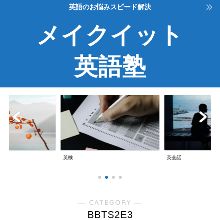
英語のお悩みスピード解決
メイクイット
英語塾
英検
英会話
― CATEGORY ―
BBTS2E3