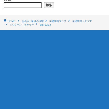
検索
HOME
英会話上級者の道標
英語学習プラス
英語学習＋ドラマ
ビッグバン・セオリー
BBTS2E3