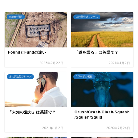
Makeの用法
みの英会話フレーズ
FoundとFundの違い
「道を誤る」は英語で？
2023年9月22日
2021年1月2日
みの英会話フレーズ
Cワードの習得
「未知の魅力」は英語で？
Crush/Crash/Clash/Squash
/Squish/Squid
2021年1月2日
2020年7月24日