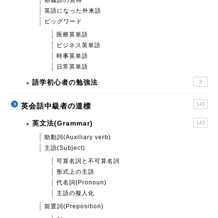
英語になった外来語
ビッグワード
医療英単語
ビジネス英単語
時事英単語
日常英単語
語学初心者の勉強法
3
143
英会話中級者の道標
英文法(Grammar)
143
助動詞(Auxiliary verb)
主語(Subject)
可算名詞と不可算名詞
形式上の主語
代名詞(Pronoun)
主語の擬人化
前置詞(Preposition)