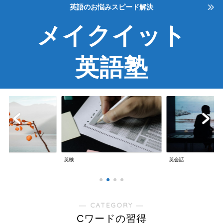
英語のお悩みスピード解決
メイクイット
英語塾
英検
英会話
― CATEGORY ―
Cワードの習得