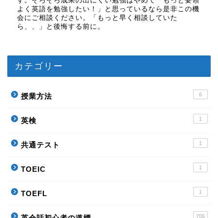
す。そろそろ成果の出にくい勉強はやめて「もっと要領
よく英語を勉強したい！」と思っているなら是非この機
会にご相談ください。「もっと早く相談していた
ら、、」と後悔する前に。
カテゴリー
6
授業方法
1
英検
1
共通テスト
1
TOEIC
1
TOEFL
706
英会話初心者の道標