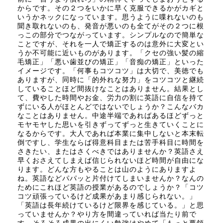
からです。その２つをいかに早く克服できるかがカギと
いうかネックになっています。思うように喋れないのも
聞き取れないのも、発音が悪いのも全てがその２つに根
っこの部分でつながっています。シンプルなので簡単な
ことですが、それを一人で矯正するのは意外に大変とい
うか不可能に近いものがあります。「クセの強い髪の縮
毛矯正」「悪い歯並びの矯正」「音痴の矯正」といった
イメージです。「何事もコツコツ」は大切で、美徳でも
ありますが、同時に「的外れな努力」をコツコツと継続
していることほど間抜けなことはありません。結果とし
て、費やした時間やお金、労力の割に英語に自信を持て
ずにいる人がほとんどではないでしょうか？こんなバカ
なことはありません。中途半端であればあるほどずっと
モヤモヤした思いを引きずってずっと生きていくことに
なるからです。大人であれば本業に集中しないと本末転
倒ですし、学生ならば得意科目または苦手科目に時間を
さきたい、またはさくべきではありませんか？英語さえ
早くおさえてしまえば信じられないほど時間が自由にな
ります。どんな方もやることは山のようにありますよ
ね。英語などパパッと片付けてしまいませんか？なんの
ためにこれほど英語の授業があるのでしょうか？「コツ
コツ頑張っているけど成果があまり感じられない。」
「英語は長年続けているけど限界を感じている。」と思
っていませんか？やり方を間違っていれば当たり前で