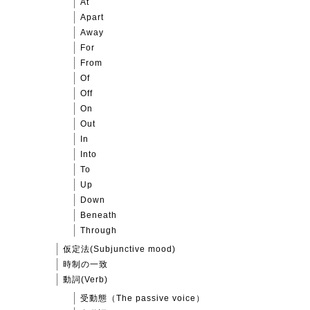
At
Apart
Away
For
From
Of
Off
On
Out
In
Into
To
Up
Down
Beneath
Through
仮定法(Subjunctive mood)
時制の一致
動詞(Verb)
受動態（The passive voice）