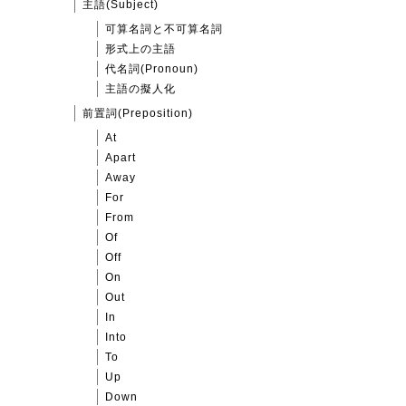
主語(Subject)
可算名詞と不可算名詞
形式上の主語
代名詞(Pronoun)
主語の擬人化
前置詞(Preposition)
At
Apart
Away
For
From
Of
Off
On
Out
In
Into
To
Up
Down