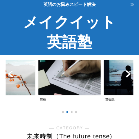
英語のお悩みスピード解決
メイクイット
英語塾
英検
英会話
― CATEGORY ―
未来時制（The future tense)