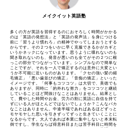
メイクイット英語塾
多くの方が英語を習得するのにおそろしく時間がかかる
のは「英語の発想法」と「英語の発声法」を身につける
前に「習うより慣れろ」の精神でやってしまおうとする
からです。その２つをいかに早く克服できるかがカギと
いうかネックになっています。思うように喋れないのも
聞き取れないのも、発音が悪いのも全てがその２つに根
っこの部分でつながっています。シンプルなので簡単な
ことですが、それを一人で矯正するのは意外に大変とい
うか不可能に近いものがあります。「クセの強い髪の縮
毛矯正」「悪い歯並びの矯正」「音痴の矯正」といった
イメージです。「何事もコツコツ」は大切で、美徳でも
ありますが、同時に「的外れな努力」をコツコツと継続
していることほど間抜けなことはありません。結果とし
て、費やした時間やお金、労力の割に英語に自信を持て
ずにいる人がほとんどではないでしょうか？こんなバカ
なことはありません。中途半端であればあるほどずっと
モヤモヤした思いを引きずってずっと生きていくことに
なるからです。大人であれば本業に集中しないと本末転
倒ですし、学生ならば得意科目または苦手科目に時間を