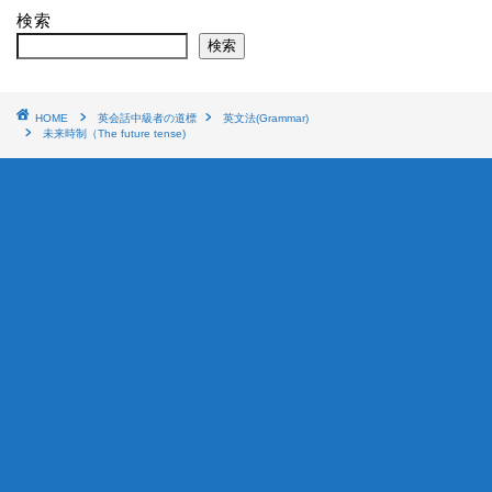
検索
検索
HOME
英会話中級者の道標
英文法(Grammar)
未来時制（The future tense)