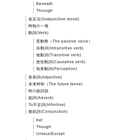
Beneath
Through
仮定法(Subjunctive mood)
時制の一致
動詞(Verb)
受動態（The passive voice）
自動詞(Intransitive verb)
他動詞(Transitive verb)
使役動詞(Causative verb)
知覚動詞(Perception)
形容詞(Adjective)
未来時制（The future tense)
時の副詞節
副詞(Adverb)
To不定詞(Infinitive)
接続詞(Conjunction)
but
Though
Unless/Except