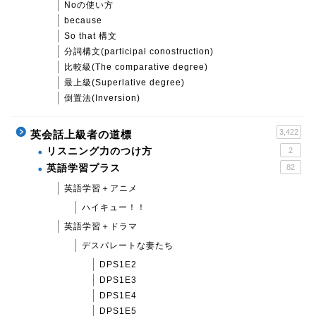
Noの使い方
because
So that 構文
分詞構文(participal conostruction)
比較級(The comparative degree)
最上級(Superlative degree)
倒置法(Inversion)
3,422
英会話上級者の道標
リスニング力のつけ方
2
英語学習プラス
82
英語学習＋アニメ
ハイキュー！！
英語学習＋ドラマ
デスパレートな妻たち
DPS1E2
DPS1E3
DPS1E4
DPS1E5