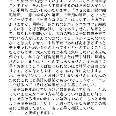
っこの部分でつながっています。シンプルなので簡単な
ことですが、それを一人で矯正するのは意外に大変とい
うか不可能に近いものがあります。「クセの強い髪の縮
毛矯正」「悪い歯並びの矯正」「音痴の矯正」といった
イメージです。「何事もコツコツ」は大切で、美徳でも
ありますが、同時に「的外れな努力」をコツコツと継続
していることほど間抜けなことはありません。結果とし
て、費やした時間やお金、労力の割に英語に自信を持て
ずにいる人がほとんどではないでしょうか？こんなバカ
なことはありません。中途半端であればあるほどずっと
モヤモヤした思いを引きずってずっと生きていくことに
なるからです。大人であれば本業に集中しないと本末転
倒ですし、学生ならば得意科目または苦手科目に時間を
さきたい、またはさくべきではありませんか？英語さえ
早くおさえてしまえば信じられないほど時間が自由にな
ります。どんな方もやることは山のようにありますよ
ね。英語などパパッと片付けてしまいませんか？なんの
ためにこれほど英語の授業があるのでしょうか？「コツ
コツ頑張っているけど成果があまり感じられない。」
「英語は長年続けているけど限界を感じている。」と思
っていませんか？やり方を間違っていれば当たり前で
す。そろそろ成果の出にくい勉強はやめて「もっと要領
よく英語を勉強したい！」と思っているなら是非この機
会にご相談ください。「もっと早く相談していた
ら、、」と後悔する前に。