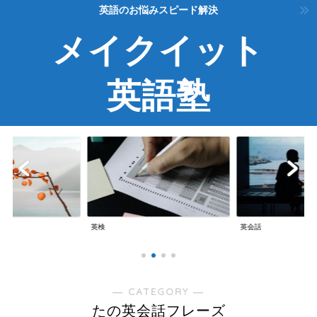
英語のお悩みスピード解決
メイクイット
英語塾
英検
英会話
― CATEGORY ―
たの英会話フレーズ