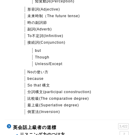
知覚動詞(Perception)
形容詞(Adjective)
未来時制（The future tense)
時の副詞節
副詞(Adverb)
To不定詞(Infinitive)
接続詞(Conjunction)
but
Though
Unless/Except
Noの使い方
because
So that 構文
分詞構文(participal conostruction)
比較級(The comparative degree)
最上級(Superlative degree)
倒置法(Inversion)
3,422
英会話上級者の道標
リスニング力のつけ方
2