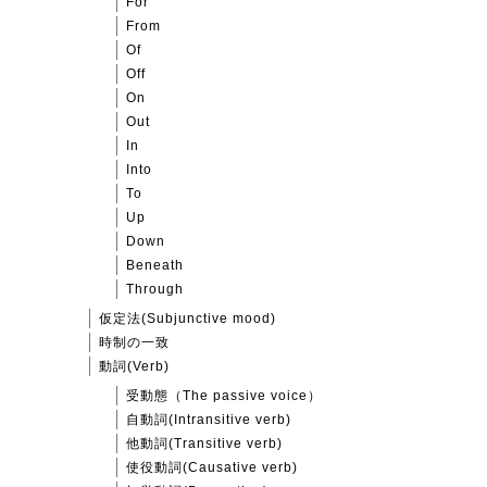
For
From
Of
Off
On
Out
In
Into
To
Up
Down
Beneath
Through
仮定法(Subjunctive mood)
時制の一致
動詞(Verb)
受動態（The passive voice）
自動詞(Intransitive verb)
他動詞(Transitive verb)
使役動詞(Causative verb)