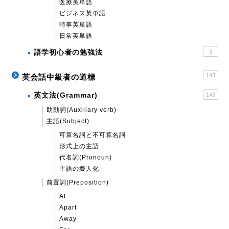
医療英単語
ビジネス英単語
時事英単語
日常英単語
語学初心者の勉強法
3
143
英会話中級者の道標
英文法(Grammar)
143
助動詞(Auxiliary verb)
主語(Subject)
可算名詞と不可算名詞
形式上の主語
代名詞(Pronoun)
主語の擬人化
前置詞(Preposition)
At
Apart
Away