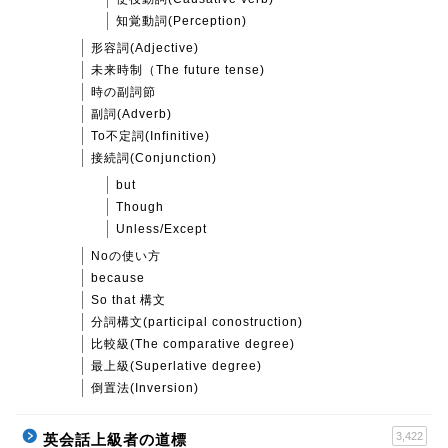
知覚動詞(Perception)
形容詞(Adjective)
未来時制（The future tense)
時の副詞節
副詞(Adverb)
To不定詞(Infinitive)
接続詞(Conjunction)
but
Though
Unless/Except
Noの使い方
because
So that 構文
分詞構文(participal conostruction)
比較級(The comparative degree)
最上級(Superlative degree)
倒置法(Inversion)
3,422
英会話上級者の道標