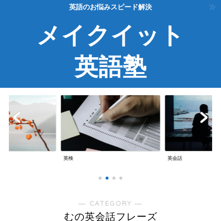
英語のお悩みスピード解決
メイクイット
英語塾
英検
英会話
― CATEGORY ―
むの英会話フレーズ