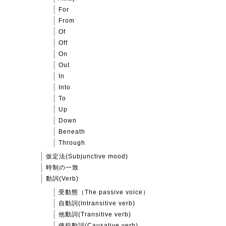
For
From
Of
Off
On
Out
In
Into
To
Up
Down
Beneath
Through
仮定法(Subjunctive mood)
時制の一致
動詞(Verb)
受動態（The passive voice）
自動詞(Intransitive verb)
他動詞(Transitive verb)
使役動詞(Causative verb)