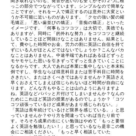
聞き取れないのも、発音が悪いのも全てがその２つに根
っこの部分でつながっています。シンプルなので簡単な
ことですが、それを一人で矯正するのは意外に大変とい
うか不可能に近いものがあります。「クセの強い髪の縮
毛矯正」「悪い歯並びの矯正」「音痴の矯正」といった
イメージです。「何事もコツコツ」は大切で、美徳でも
ありますが、同時に「的外れな努力」をコツコツと継続
していることほど間抜けなことはありません。結果とし
て、費やした時間やお金、労力の割に英語に自信を持て
ずにいる人がほとんどではないでしょうか？こんなバカ
なことはありません。中途半端であればあるほどずっと
モヤモヤした思いを引きずってずっと生きていくことに
なるからです。大人であれば本業に集中しないと本末転
倒ですし、学生ならば得意科目または苦手科目に時間を
さきたい、またはさくべきではありませんか？英語さえ
早くおさえてしまえば信じられないほど時間が自由にな
ります。どんな方もやることは山のようにありますよ
ね。英語などパパッと片付けてしまいませんか？なんの
ためにこれほど英語の授業があるのでしょうか？「コツ
コツ頑張っているけど成果があまり感じられない。」
「英語は長年続けているけど限界を感じている。」と思
っていませんか？やり方を間違っていれば当たり前で
す。そろそろ成果の出にくい勉強はやめて「もっと要領
よく英語を勉強したい！」と思っているなら是非この機
会にご相談ください。「もっと早く相談していた