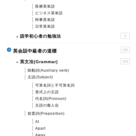
医療英単語
ビジネス英単語
時事英単語
日常英単語
語学初心者の勉強法
3
143
英会話中級者の道標
英文法(Grammar)
143
助動詞(Auxiliary verb)
主語(Subject)
可算名詞と不可算名詞
形式上の主語
代名詞(Pronoun)
主語の擬人化
前置詞(Preposition)
At
Apart
Away