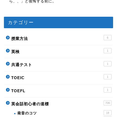
ら、、」と後悔する前に。
カテゴリー
6
授業方法
1
英検
1
共通テスト
1
TOEIC
1
TOEFL
706
英会話初心者の道標
発音のコツ
18