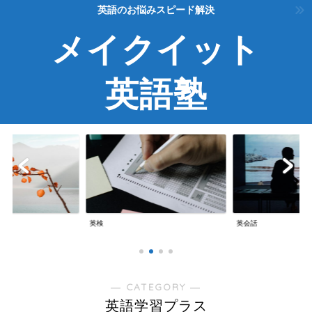
英語のお悩みスピード解決
メイクイット
英語塾
英検
英会話
― CATEGORY ―
英語学習プラス