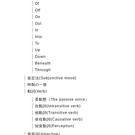
Of
Off
On
Out
In
Into
To
Up
Down
Beneath
Through
仮定法(Subjunctive mood)
時制の一致
動詞(Verb)
受動態（The passive voice）
自動詞(Intransitive verb)
他動詞(Transitive verb)
使役動詞(Causative verb)
知覚動詞(Perception)
形容詞(Adjective)