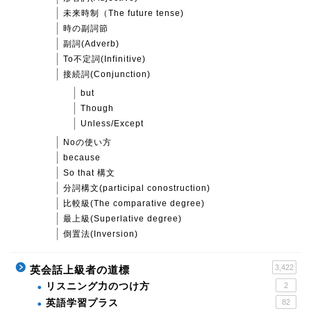
未来時制（The future tense)
時の副詞節
副詞(Adverb)
To不定詞(Infinitive)
接続詞(Conjunction)
but
Though
Unless/Except
Noの使い方
because
So that 構文
分詞構文(participal conostruction)
比較級(The comparative degree)
最上級(Superlative degree)
倒置法(Inversion)
3,422
英会話上級者の道標
リスニング力のつけ方
2
英語学習プラス
82