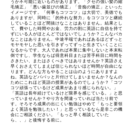
うか不可能に近いものがあります。「クセの強い髪の縮
毛矯正」「悪い歯並びの矯正」「音痴の矯正」といった
イメージです。「何事もコツコツ」は大切で、美徳でも
ありますが、同時に「的外れな努力」をコツコツと継続
していることほど間抜けなことはありません。結果とし
て、費やした時間やお金、労力の割に英語に自信を持て
ずにいる人がほとんどではないでしょうか？こんなバカ
なことはありません。中途半端であればあるほどずっと
モヤモヤした思いを引きずってずっと生きていくことに
なるからです。大人であれば本業に集中しないと本末転
倒ですし、学生ならば得意科目または苦手科目に時間を
さきたい、またはさくべきではありませんか？英語さえ
早くおさえてしまえば信じられないほど時間が自由にな
ります。どんな方もやることは山のようにありますよ
ね。英語などパパッと片付けてしまいませんか？なんの
ためにこれほど英語の授業があるのでしょうか？「コツ
コツ頑張っているけど成果があまり感じられない。」
「英語は長年続けているけど限界を感じている。」と思
っていませんか？やり方を間違っていれば当たり前で
す。そろそろ成果の出にくい勉強はやめて「もっと要領
よく英語を勉強したい！」と思っているなら是非この機
会にご相談ください。「もっと早く相談していた
ら、、」と後悔する前に。