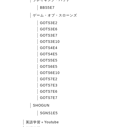
BBS5E7
ゲーム・オブ・スローンズ
GOTS3E2
GOTS3E6
GOTS3E7
GOTS3E10
GOTS4E4
GOTS4E5
GOTS5E5
GOTS6E5
GOTS6E10
GOTS7E2
GOTS7E3
GOTS7E6
GOTS7E7
SHOGUN
SGNS1E5
英語学習＋Youtube