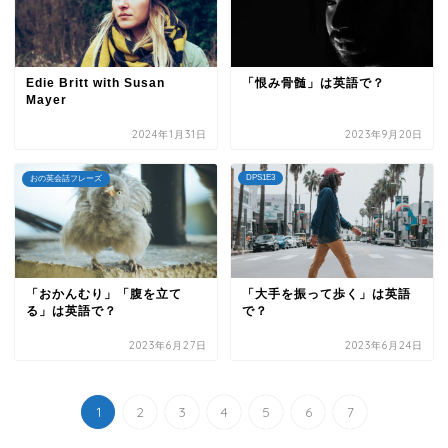
Edie Britt with Susan
「恨み骨髄」は英語で？
Mayer
2024年1月31日
2023年9月20日
DPS1E3
おの英会話フレーズ
「おかんむり」「腹を立て
「大手を振って歩く」は英語
る」は英語で？
で？
2023年6月27日
2023年6月24日
1
2
3
4
5
6
7