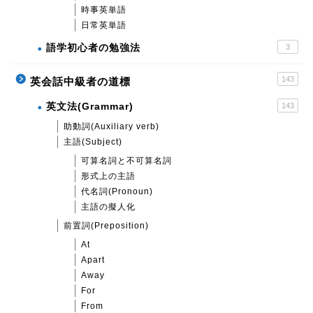
時事英単語
日常英単語
語学初心者の勉強法
3
143
英会話中級者の道標
英文法(Grammar)
143
助動詞(Auxiliary verb)
主語(Subject)
可算名詞と不可算名詞
形式上の主語
代名詞(Pronoun)
主語の擬人化
前置詞(Preposition)
At
Apart
Away
For
From