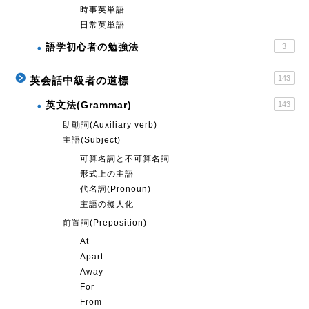
時事英単語
日常英単語
語学初心者の勉強法
3
143
英会話中級者の道標
英文法(Grammar)
143
助動詞(Auxiliary verb)
主語(Subject)
可算名詞と不可算名詞
形式上の主語
代名詞(Pronoun)
主語の擬人化
前置詞(Preposition)
At
Apart
Away
For
From