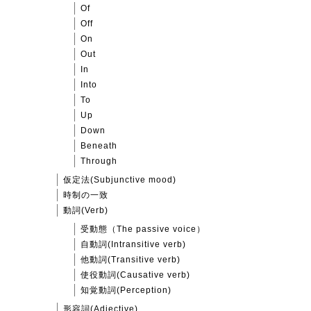
Of
Off
On
Out
In
Into
To
Up
Down
Beneath
Through
仮定法(Subjunctive mood)
時制の一致
動詞(Verb)
受動態（The passive voice）
自動詞(Intransitive verb)
他動詞(Transitive verb)
使役動詞(Causative verb)
知覚動詞(Perception)
形容詞(Adjective)