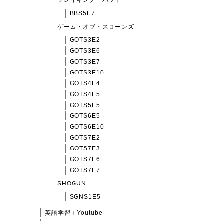
BBS5E7
ゲーム・オブ・スローンズ
GOTS3E2
GOTS3E6
GOTS3E7
GOTS3E10
GOTS4E4
GOTS4E5
GOTS5E5
GOTS6E5
GOTS6E10
GOTS7E2
GOTS7E3
GOTS7E6
GOTS7E7
SHOGUN
SGNS1E5
英語学習＋Youtube