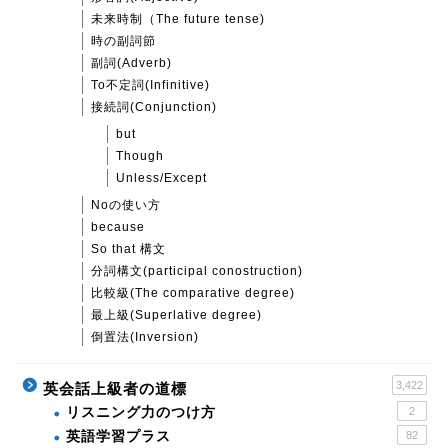
未来時制（The future tense)
時の副詞節
副詞(Adverb)
To不定詞(Infinitive)
接続詞(Conjunction)
but
Though
Unless/Except
Noの使い方
because
So that 構文
分詞構文(participal conostruction)
比較級(The comparative degree)
最上級(Superlative degree)
倒置法(Inversion)
3,422
英会話上級者の道標
リスニング力のつけ方
2
英語学習プラス
82