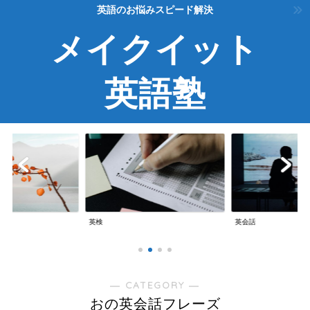
英語のお悩みスピード解決
メイクイット
英語塾
英検
英会話
― CATEGORY ―
おの英会話フレーズ