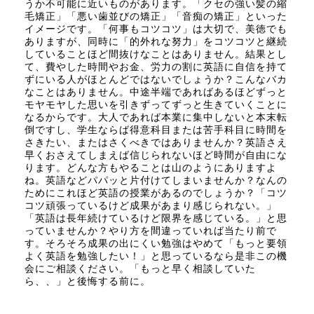
うか不可能に近いものがあります。「クセの強い髪の縮
毛矯正」「悪い歯並びの矯正」「音痴の矯正」といった
イメージです。「何事もコツコツ」は大切で、美徳でも
ありますが、同時に「的外れな努力」をコツコツと継続
していることほど間抜けなことはありません。結果とし
て、費やした時間やお金、労力の割に英語に自信を持て
ずにいる人がほとんどではないでしょうか？こんなバカ
なことはありません。中途半端であればあるほどずっと
モヤモヤした思いを引きずってずっと生きていくことに
なるからです。大人であれば本業に集中しないと本末転
倒ですし、学生ならば得意科目または苦手科目に時間を
さきたい、またはさくべきではありませんか？英語さえ
早くおさえてしまえば信じられないほど時間が自由にな
ります。どんな方もやることは山のようにありますよ
ね。英語などパパッと片付けてしまいませんか？なんの
ためにこれほど英語の授業があるのでしょうか？「コツ
コツ頑張っているけど成果があまり感じられない。」
「英語は長年続けているけど限界を感じている。」と思
っていませんか？やり方を間違っていれば当たり前で
す。そろそろ成果の出にくい勉強はやめて「もっと要領
よく英語を勉強したい！」と思っているなら是非この機
会にご相談ください。「もっと早く相談していた
ら、、」と後悔する前に。