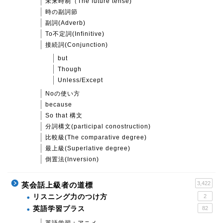
未来時制（The future tense)
時の副詞節
副詞(Adverb)
To不定詞(Infinitive)
接続詞(Conjunction)
but
Though
Unless/Except
Noの使い方
because
So that 構文
分詞構文(participal conostruction)
比較級(The comparative degree)
最上級(Superlative degree)
倒置法(Inversion)
3,422
英会話上級者の道標
リスニング力のつけ方
2
英語学習プラス
82
英語学習＋アニメ