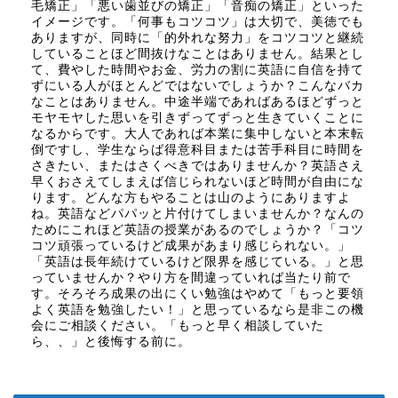
毛矯正」「悪い歯並びの矯正」「音痴の矯正」といった
イメージです。「何事もコツコツ」は大切で、美徳でも
ありますが、同時に「的外れな努力」をコツコツと継続
していることほど間抜けなことはありません。結果とし
て、費やした時間やお金、労力の割に英語に自信を持て
ずにいる人がほとんどではないでしょうか？こんなバカ
なことはありません。中途半端であればあるほどずっと
モヤモヤした思いを引きずってずっと生きていくことに
なるからです。大人であれば本業に集中しないと本末転
倒ですし、学生ならば得意科目または苦手科目に時間を
さきたい、またはさくべきではありませんか？英語さえ
早くおさえてしまえば信じられないほど時間が自由にな
ります。どんな方もやることは山のようにありますよ
ね。英語などパパッと片付けてしまいませんか？なんの
ためにこれほど英語の授業があるのでしょうか？「コツ
コツ頑張っているけど成果があまり感じられない。」
「英語は長年続けているけど限界を感じている。」と思
っていませんか？やり方を間違っていれば当たり前で
す。そろそろ成果の出にくい勉強はやめて「もっと要領
よく英語を勉強したい！」と思っているなら是非この機
会にご相談ください。「もっと早く相談していた
ら、、」と後悔する前に。