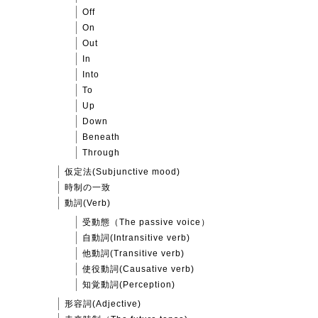
Off
On
Out
In
Into
To
Up
Down
Beneath
Through
仮定法(Subjunctive mood)
時制の一致
動詞(Verb)
受動態（The passive voice）
自動詞(Intransitive verb)
他動詞(Transitive verb)
使役動詞(Causative verb)
知覚動詞(Perception)
形容詞(Adjective)