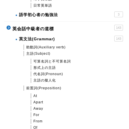
日常英単語
語学初心者の勉強法
3
143
英会話中級者の道標
英文法(Grammar)
143
助動詞(Auxiliary verb)
主語(Subject)
可算名詞と不可算名詞
形式上の主語
代名詞(Pronoun)
主語の擬人化
前置詞(Preposition)
At
Apart
Away
For
From
Of