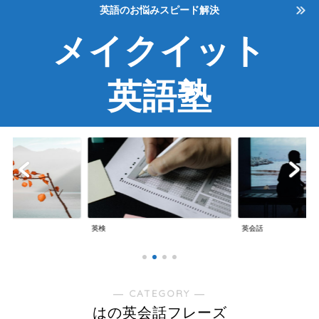
英語のお悩みスピード解決
メイクイット
英語塾
英検
英会話
― CATEGORY ―
はの英会話フレーズ