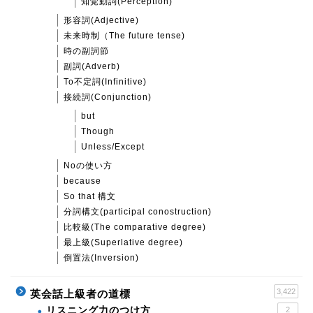
知覚動詞(Perception)
形容詞(Adjective)
未来時制（The future tense)
時の副詞節
副詞(Adverb)
To不定詞(Infinitive)
接続詞(Conjunction)
but
Though
Unless/Except
Noの使い方
because
So that 構文
分詞構文(participal conostruction)
比較級(The comparative degree)
最上級(Superlative degree)
倒置法(Inversion)
3,422
英会話上級者の道標
リスニング力のつけ方
2