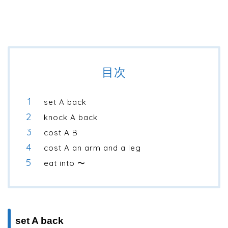
目次
set A back
knock A back
cost A B
cost A an arm and a leg
eat into 〜
set A back