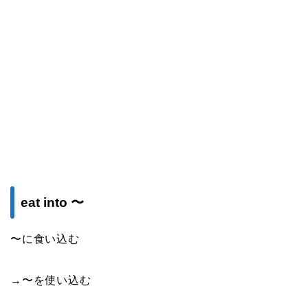
eat into 〜
〜に食い込む
→〜を使い込む