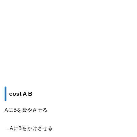
cost A B
AにBを費やさせる
→AにBをかけさせる