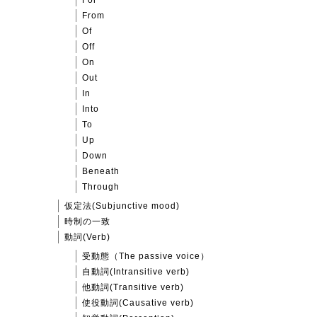
For
From
Of
Off
On
Out
In
Into
To
Up
Down
Beneath
Through
仮定法(Subjunctive mood)
時制の一致
動詞(Verb)
受動態（The passive voice）
自動詞(Intransitive verb)
他動詞(Transitive verb)
使役動詞(Causative verb)