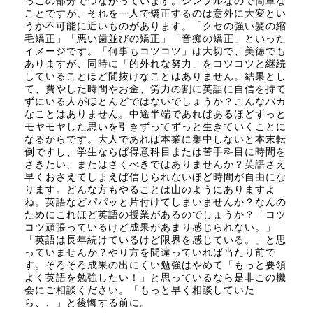
っこの部分でつながっています。シンプルなので簡単な
ことですが、それを一人で矯正するのは意外に大変とい
うか不可能に近いものがあります。「クセの強い髪の縮
毛矯正」「悪い歯並びの矯正」「音痴の矯正」といった
イメージです。「何事もコツコツ」は大切で、美徳でも
ありますが、同時に「的外れな努力」をコツコツと継続
していることほど間抜けなことはありません。結果とし
て、費やした時間やお金、労力の割に英語に自信を持て
ずにいる人がほとんどではないでしょうか？こんなバカ
なことはありません。中途半端であればあるほどずっと
モヤモヤした思いを引きずってずっと生きていくことに
なるからです。大人であれば本業に集中しないと本末転
倒ですし、学生ならば得意科目または苦手科目に時間を
さきたい、またはさくべきではありませんか？英語さえ
早くおさえてしまえば信じられないほど時間が自由にな
ります。どんな方もやることは山のようにありますよ
ね。英語などパパッと片付けてしまいませんか？なんの
ためにこれほど英語の授業があるのでしょうか？「コツ
コツ頑張っているけど成果があまり感じられない。」
「英語は長年続けているけど限界を感じている。」と思
っていませんか？やり方を間違っていれば当たり前で
す。そろそろ成果の出にくい勉強はやめて「もっと要領
よく英語を勉強したい！」と思っているなら是非この機
会にご相談ください。「もっと早く相談していた
ら、、」と後悔する前に。