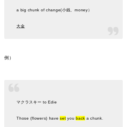
a big chunk of change(小銭、money）
大金
例）
マクラスキー to Edie
Those (flowers) have
set
you
back
a chunk.