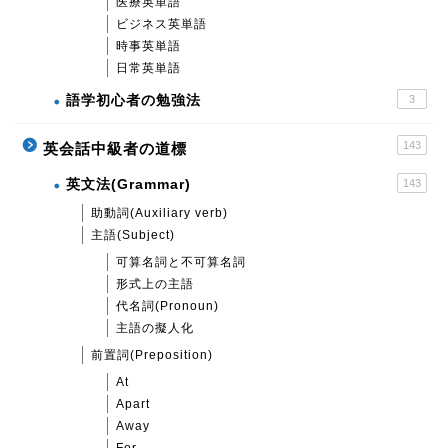
医療英単語
ビジネス英単語
時事英単語
日常英単語
語学初心者の勉強法
3
143
英会話中級者の道標
英文法(Grammar)
143
助動詞(Auxiliary verb)
主語(Subject)
可算名詞と不可算名詞
形式上の主語
代名詞(Pronoun)
主語の擬人化
前置詞(Preposition)
At
Apart
Away