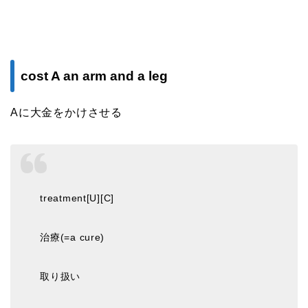
cost A an arm and a leg
Aに大金をかけさせる
treatment[U][C]
治療(=a cure)
取り扱い