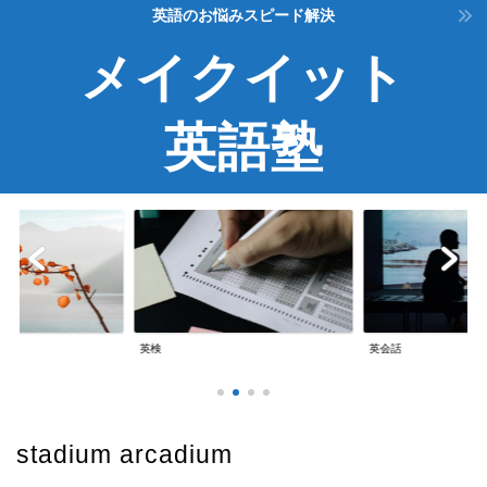
英語のお悩みスピード解決
メイクイット
英語塾
英検
英会話
stadium arcadium