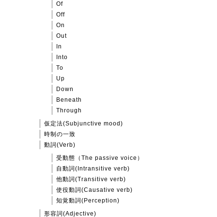
Of
Off
On
Out
In
Into
To
Up
Down
Beneath
Through
仮定法(Subjunctive mood)
時制の一致
動詞(Verb)
受動態（The passive voice）
自動詞(Intransitive verb)
他動詞(Transitive verb)
使役動詞(Causative verb)
知覚動詞(Perception)
形容詞(Adjective)