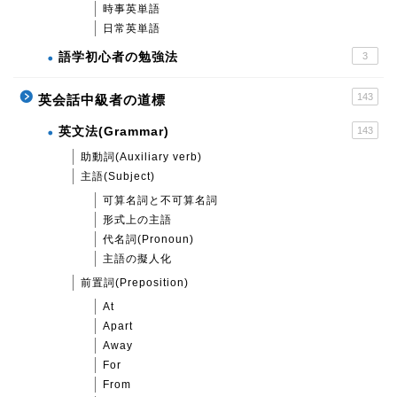
時事英単語
日常英単語
語学初心者の勉強法
3
143
英会話中級者の道標
英文法(Grammar)
143
助動詞(Auxiliary verb)
主語(Subject)
可算名詞と不可算名詞
形式上の主語
代名詞(Pronoun)
主語の擬人化
前置詞(Preposition)
At
Apart
Away
For
From