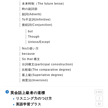
未来時制（The future tense)
時の副詞節
副詞(Adverb)
To不定詞(Infinitive)
接続詞(Conjunction)
but
Though
Unless/Except
Noの使い方
because
So that 構文
分詞構文(participal conostruction)
比較級(The comparative degree)
最上級(Superlative degree)
倒置法(Inversion)
3,422
英会話上級者の道標
リスニング力のつけ方
2
英語学習プラス
82