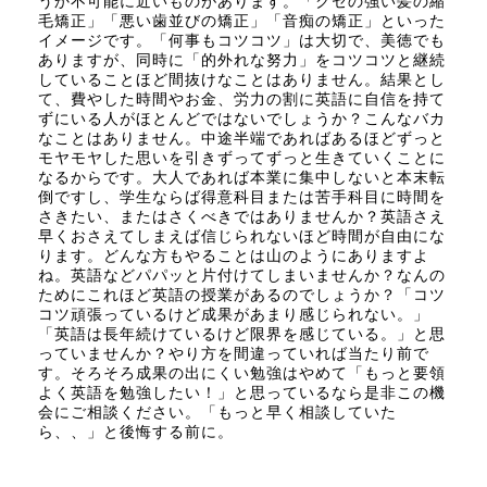
うか不可能に近いものがあります。「クセの強い髪の縮
毛矯正」「悪い歯並びの矯正」「音痴の矯正」といった
イメージです。「何事もコツコツ」は大切で、美徳でも
ありますが、同時に「的外れな努力」をコツコツと継続
していることほど間抜けなことはありません。結果とし
て、費やした時間やお金、労力の割に英語に自信を持て
ずにいる人がほとんどではないでしょうか？こんなバカ
なことはありません。中途半端であればあるほどずっと
モヤモヤした思いを引きずってずっと生きていくことに
なるからです。大人であれば本業に集中しないと本末転
倒ですし、学生ならば得意科目または苦手科目に時間を
さきたい、またはさくべきではありませんか？英語さえ
早くおさえてしまえば信じられないほど時間が自由にな
ります。どんな方もやることは山のようにありますよ
ね。英語などパパッと片付けてしまいませんか？なんの
ためにこれほど英語の授業があるのでしょうか？「コツ
コツ頑張っているけど成果があまり感じられない。」
「英語は長年続けているけど限界を感じている。」と思
っていませんか？やり方を間違っていれば当たり前で
す。そろそろ成果の出にくい勉強はやめて「もっと要領
よく英語を勉強したい！」と思っているなら是非この機
会にご相談ください。「もっと早く相談していた
ら、、」と後悔する前に。