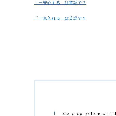
「一安心する」は英語で？
「一息入れる」は英語で？
take a load off one’s min