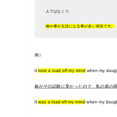
人ではなくて、
物や事が主語になる事が多い表現です。
例）
It
took a load off my mind
when my daugh
娘がその試験に受かったので、私の肩の
It
was a load off my mind
when my daugh