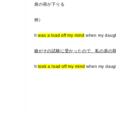
肩の荷が下りる
例）
It
was a load off my mind
when my daugh
娘がその試験に受かったので、私の肩の
It
took a load off my mind
when my daugh