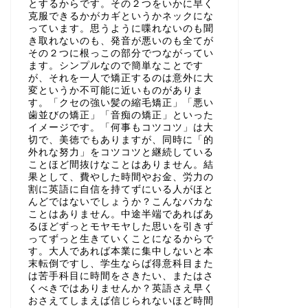
とするからです。その２つをいかに早く
克服できるかがカギというかネックにな
っています。思うように喋れないのも聞
き取れないのも、発音が悪いのも全てが
その２つに根っこの部分でつながってい
ます。シンプルなので簡単なことです
が、それを一人で矯正するのは意外に大
変というか不可能に近いものがありま
す。「クセの強い髪の縮毛矯正」「悪い
歯並びの矯正」「音痴の矯正」といった
イメージです。「何事もコツコツ」は大
切で、美徳でもありますが、同時に「的
外れな努力」をコツコツと継続している
ことほど間抜けなことはありません。結
果として、費やした時間やお金、労力の
割に英語に自信を持てずにいる人がほと
んどではないでしょうか？こんなバカな
ことはありません。中途半端であればあ
るほどずっとモヤモヤした思いを引きず
ってずっと生きていくことになるからで
す。大人であれば本業に集中しないと本
末転倒ですし、学生ならば得意科目また
は苦手科目に時間をさきたい、またはさ
くべきではありませんか？英語さえ早く
おさえてしまえば信じられないほど時間