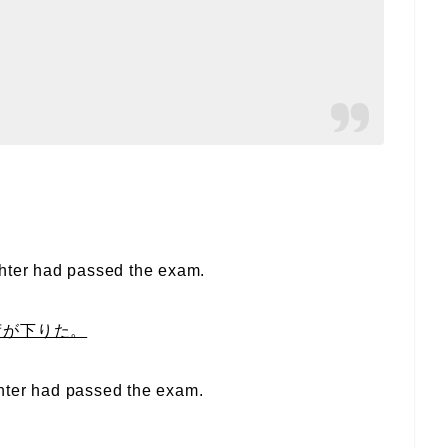
ter had passed the exam.
荷が下りた。
ter had passed the exam.