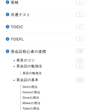
英検
1
共通テスト
1
TOEIC
1
TOEFL
1
英会話初心者の道標
706
発音のコツ
18
英会話の勉強法
6
英語の勉強法
英会話の基本
593
Getの用法
Haveの用法
Giveの用法
Makeの用法
Takeの用法