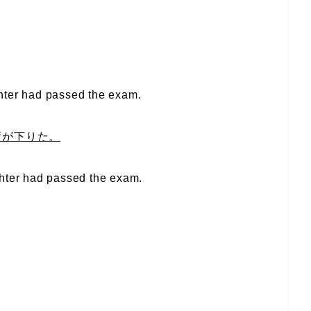
ter had passed the exam.
荷が下りた。
ter had passed the exam.