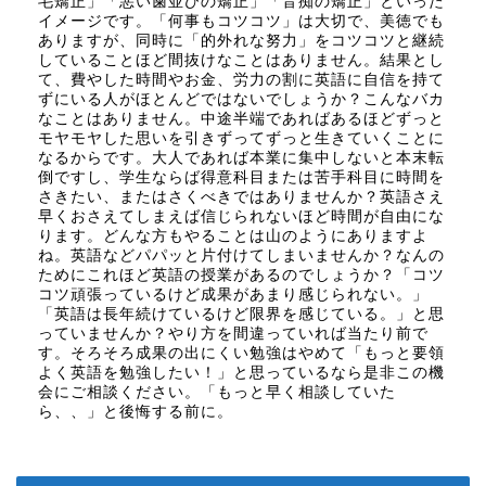
毛矯正」「悪い歯並びの矯正」「音痴の矯正」といった
イメージです。「何事もコツコツ」は大切で、美徳でも
ありますが、同時に「的外れな努力」をコツコツと継続
していることほど間抜けなことはありません。結果とし
て、費やした時間やお金、労力の割に英語に自信を持て
ずにいる人がほとんどではないでしょうか？こんなバカ
なことはありません。中途半端であればあるほどずっと
モヤモヤした思いを引きずってずっと生きていくことに
なるからです。大人であれば本業に集中しないと本末転
倒ですし、学生ならば得意科目または苦手科目に時間を
さきたい、またはさくべきではありませんか？英語さえ
早くおさえてしまえば信じられないほど時間が自由にな
ります。どんな方もやることは山のようにありますよ
ね。英語などパパッと片付けてしまいませんか？なんの
ためにこれほど英語の授業があるのでしょうか？「コツ
コツ頑張っているけど成果があまり感じられない。」
「英語は長年続けているけど限界を感じている。」と思
っていませんか？やり方を間違っていれば当たり前で
す。そろそろ成果の出にくい勉強はやめて「もっと要領
よく英語を勉強したい！」と思っているなら是非この機
会にご相談ください。「もっと早く相談していた
ら、、」と後悔する前に。