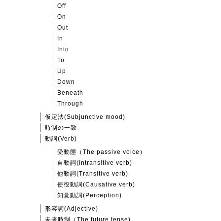
Off
On
Out
In
Into
To
Up
Down
Beneath
Through
仮定法(Subjunctive mood)
時制の一致
動詞(Verb)
受動態（The passive voice）
自動詞(Intransitive verb)
他動詞(Transitive verb)
使役動詞(Causative verb)
知覚動詞(Perception)
形容詞(Adjective)
未来時制（The future tense)