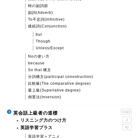
時の副詞節
副詞(Adverb)
To不定詞(Infinitive)
接続詞(Conjunction)
but
Though
Unless/Except
Noの使い方
because
So that 構文
分詞構文(participal conostruction)
比較級(The comparative degree)
最上級(Superlative degree)
倒置法(Inversion)
3,422
英会話上級者の道標
リスニング力のつけ方
2
英語学習プラス
82
英語学習＋アニメ