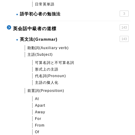
日常英単語
語学初心者の勉強法
3
143
英会話中級者の道標
英文法(Grammar)
143
助動詞(Auxiliary verb)
主語(Subject)
可算名詞と不可算名詞
形式上の主語
代名詞(Pronoun)
主語の擬人化
前置詞(Preposition)
At
Apart
Away
For
From
Of