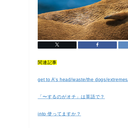
関連記事
get to A’s head/waste/the dogs/extremes/
「〜するのがオチ」は英語で？
into 使ってますか？