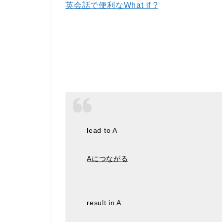
英会話で便利なWhat if ?
lead to A
Aにつながる
result in A