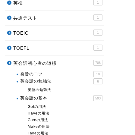
英検
1
共通テスト
1
TOEIC
1
TOEFL
1
英会話初心者の道標
706
発音のコツ
18
英会話の勉強法
6
英語の勉強法
英会話の基本
593
Getの用法
Haveの用法
Giveの用法
Makeの用法
Takeの用法