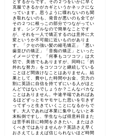
とするからです。その２つをいかに早く
克服できるかがカギというかネックにな
っています。思うように喋れないのも聞
き取れないのも、発音が悪いのも全てが
その２つに根っこの部分でつながってい
ます。シンプルなので簡単なことです
が、それを一人で矯正するのは意外に大
変というか不可能に近いものがありま
す。「クセの強い髪の縮毛矯正」「悪い
歯並びの矯正」「音痴の矯正」といった
イメージです。「何事もコツコツ」は大
切で、美徳でもありますが、同時に「的
外れな努力」をコツコツと継続している
ことほど間抜けなことはありません。結
果として、費やした時間やお金、労力の
割に英語に自信を持てずにいる人がほと
んどではないでしょうか？こんなバカな
ことはありません。中途半端であればあ
るほどずっとモヤモヤした思いを引きず
ってずっと生きていくことになるからで
す。大人であれば本業に集中しないと本
末転倒ですし、学生ならば得意科目また
は苦手科目に時間をさきたい、またはさ
くべきではありませんか？英語さえ早く
おさえてしまえば信じられないほど時間