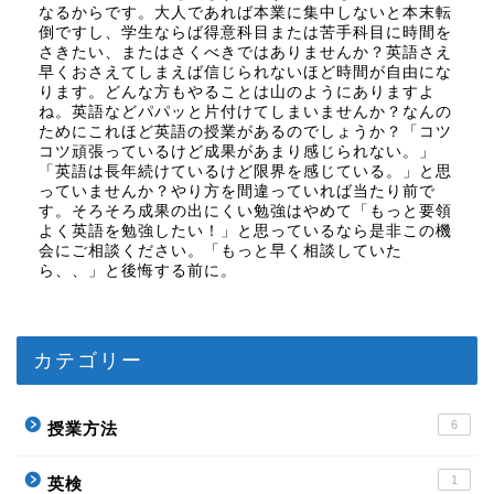
なるからです。大人であれば本業に集中しないと本末転
倒ですし、学生ならば得意科目または苦手科目に時間を
さきたい、またはさくべきではありませんか？英語さえ
早くおさえてしまえば信じられないほど時間が自由にな
ります。どんな方もやることは山のようにありますよ
ね。英語などパパッと片付けてしまいませんか？なんの
ためにこれほど英語の授業があるのでしょうか？「コツ
コツ頑張っているけど成果があまり感じられない。」
「英語は長年続けているけど限界を感じている。」と思
っていませんか？やり方を間違っていれば当たり前で
す。そろそろ成果の出にくい勉強はやめて「もっと要領
よく英語を勉強したい！」と思っているなら是非この機
会にご相談ください。「もっと早く相談していた
ら、、」と後悔する前に。
カテゴリー
6
授業方法
1
英検