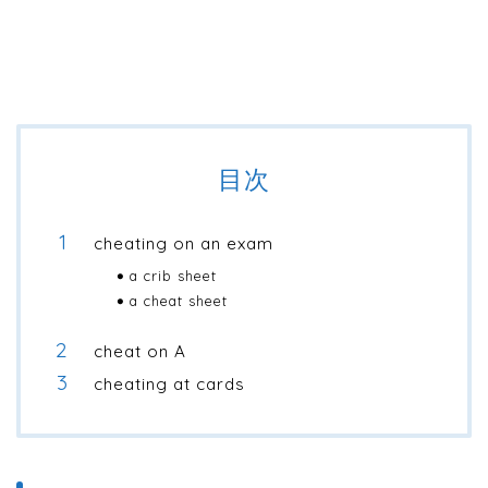
目次
cheating on an exam
a crib sheet
a cheat sheet
cheat on A
cheating at cards