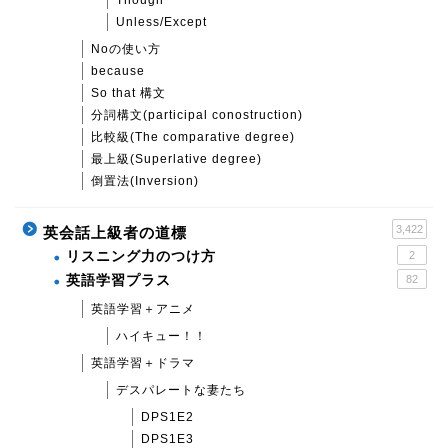
Though
Unless/Except
Noの使い方
because
So that 構文
分詞構文(participal conostruction)
比較級(The comparative degree)
最上級(Superlative degree)
倒置法(Inversion)
3,422
英会話上級者の道標
リスニング力のつけ方
2
英語学習プラス
82
英語学習＋アニメ
ハイキュー！！
英語学習＋ドラマ
デスパレートな妻たち
DPS1E2
DPS1E3