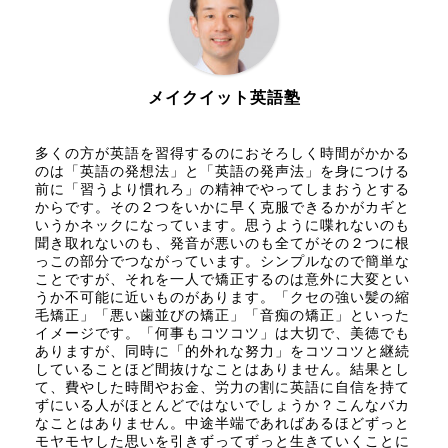
メイクイット英語塾
多くの方が英語を習得するのにおそろしく時間がかかる
のは「英語の発想法」と「英語の発声法」を身につける
前に「習うより慣れろ」の精神でやってしまおうとする
からです。その２つをいかに早く克服できるかがカギと
いうかネックになっています。思うように喋れないのも
聞き取れないのも、発音が悪いのも全てがその２つに根
っこの部分でつながっています。シンプルなので簡単な
ことですが、それを一人で矯正するのは意外に大変とい
うか不可能に近いものがあります。「クセの強い髪の縮
毛矯正」「悪い歯並びの矯正」「音痴の矯正」といった
イメージです。「何事もコツコツ」は大切で、美徳でも
ありますが、同時に「的外れな努力」をコツコツと継続
していることほど間抜けなことはありません。結果とし
て、費やした時間やお金、労力の割に英語に自信を持て
ずにいる人がほとんどではないでしょうか？こんなバカ
なことはありません。中途半端であればあるほどずっと
モヤモヤした思いを引きずってずっと生きていくことに