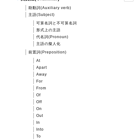
助動詞(Auxiliary verb)
主語(Subject)
可算名詞と不可算名詞
形式上の主語
代名詞(Pronoun)
主語の擬人化
前置詞(Preposition)
At
Apart
Away
For
From
Of
Off
On
Out
In
Into
To