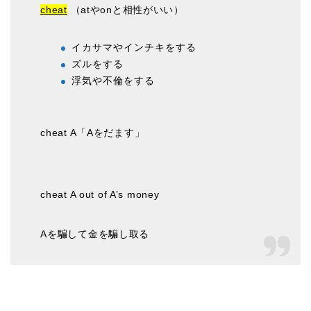
cheat
（atやonと相性がいい）
イカサマやインチキをする
ズルをする
浮気や不倫をする
cheat A「Aをだます」
cheat A out of A’s money
Aを騙して金を騙し取る