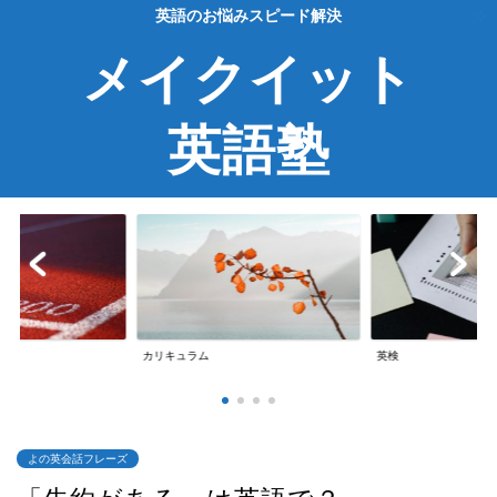
英語のお悩みスピード解決
メイクイット
英語塾
カリキュラム
英検
英
よの英会話フレーズ