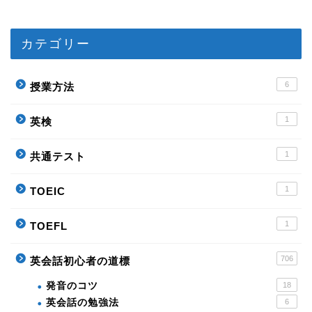
カテゴリー
6
授業方法
1
英検
1
共通テスト
1
TOEIC
1
TOEFL
706
英会話初心者の道標
発音のコツ
18
英会話の勉強法
6