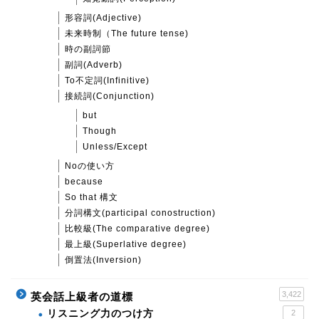
形容詞(Adjective)
未来時制（The future tense)
時の副詞節
副詞(Adverb)
To不定詞(Infinitive)
接続詞(Conjunction)
but
Though
Unless/Except
Noの使い方
because
So that 構文
分詞構文(participal conostruction)
比較級(The comparative degree)
最上級(Superlative degree)
倒置法(Inversion)
3,422
英会話上級者の道標
リスニング力のつけ方
2