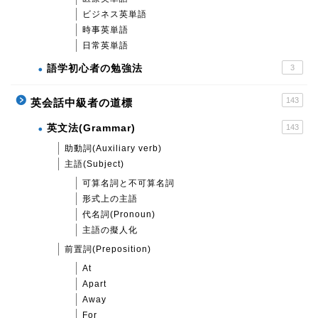
ビジネス英単語
時事英単語
日常英単語
語学初心者の勉強法
3
143
英会話中級者の道標
英文法(Grammar)
143
助動詞(Auxiliary verb)
主語(Subject)
可算名詞と不可算名詞
形式上の主語
代名詞(Pronoun)
主語の擬人化
前置詞(Preposition)
At
Apart
Away
For