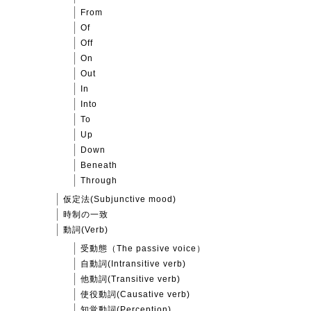
From
Of
Off
On
Out
In
Into
To
Up
Down
Beneath
Through
仮定法(Subjunctive mood)
時制の一致
動詞(Verb)
受動態（The passive voice）
自動詞(Intransitive verb)
他動詞(Transitive verb)
使役動詞(Causative verb)
知覚動詞(Perception)