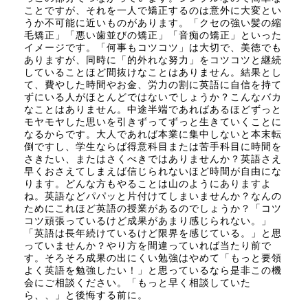
ことですが、それを一人で矯正するのは意外に大変とい
うか不可能に近いものがあります。「クセの強い髪の縮
毛矯正」「悪い歯並びの矯正」「音痴の矯正」といった
イメージです。「何事もコツコツ」は大切で、美徳でも
ありますが、同時に「的外れな努力」をコツコツと継続
していることほど間抜けなことはありません。結果とし
て、費やした時間やお金、労力の割に英語に自信を持て
ずにいる人がほとんどではないでしょうか？こんなバカ
なことはありません。中途半端であればあるほどずっと
モヤモヤした思いを引きずってずっと生きていくことに
なるからです。大人であれば本業に集中しないと本末転
倒ですし、学生ならば得意科目または苦手科目に時間を
さきたい、またはさくべきではありませんか？英語さえ
早くおさえてしまえば信じられないほど時間が自由にな
ります。どんな方もやることは山のようにありますよ
ね。英語などパパッと片付けてしまいませんか？なんの
ためにこれほど英語の授業があるのでしょうか？「コツ
コツ頑張っているけど成果があまり感じられない。」
「英語は長年続けているけど限界を感じている。」と思
っていませんか？やり方を間違っていれば当たり前で
す。そろそろ成果の出にくい勉強はやめて「もっと要領
よく英語を勉強したい！」と思っているなら是非この機
会にご相談ください。「もっと早く相談していた
ら、、」と後悔する前に。