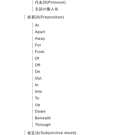
代名詞(Pronoun)
主語の擬人化
前置詞(Preposition)
At
Apart
Away
For
From
Of
Off
On
Out
In
Into
To
Up
Down
Beneath
Through
仮定法(Subjunctive mood)