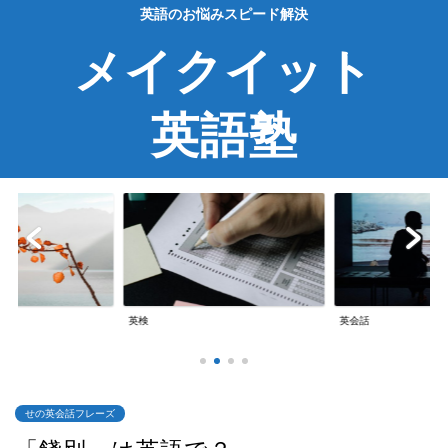
英語のお悩みスピード解決
メイクイット
英語塾
英検
英会話
せの英会話フレーズ