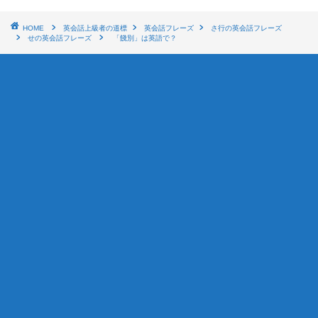
HOME
英会話上級者の道標
英会話フレーズ
さ行の英会話フレーズ
せの英会話フレーズ
「餞別」は英語で？