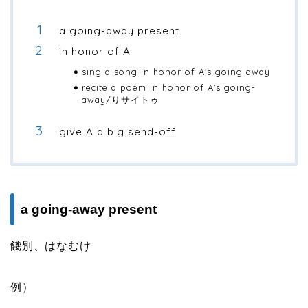
a going-away present
in honor of A
sing a song in honor of A’s going away
recite a poem in honor of A’s going-
away/りサイトゥ
give A a big send-off
a going-away present
餞別、はなむけ
例）