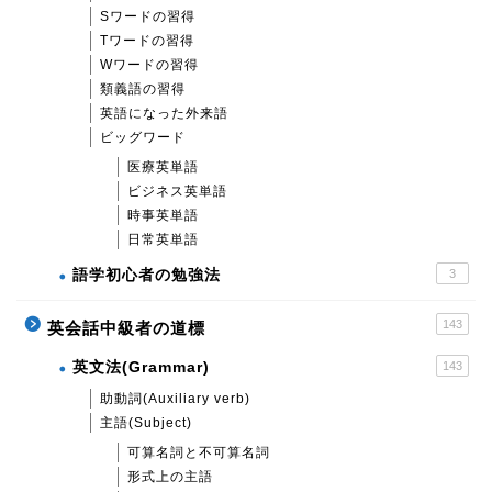
Sワードの習得
Tワードの習得
Wワードの習得
類義語の習得
英語になった外来語
ビッグワード
医療英単語
ビジネス英単語
時事英単語
日常英単語
語学初心者の勉強法
3
143
英会話中級者の道標
英文法(Grammar)
143
助動詞(Auxiliary verb)
主語(Subject)
可算名詞と不可算名詞
形式上の主語