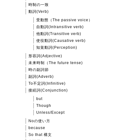
時制の一致
動詞(Verb)
受動態（The passive voice）
自動詞(Intransitive verb)
他動詞(Transitive verb)
使役動詞(Causative verb)
知覚動詞(Perception)
形容詞(Adjective)
未来時制（The future tense)
時の副詞節
副詞(Adverb)
To不定詞(Infinitive)
接続詞(Conjunction)
but
Though
Unless/Except
Noの使い方
because
So that 構文