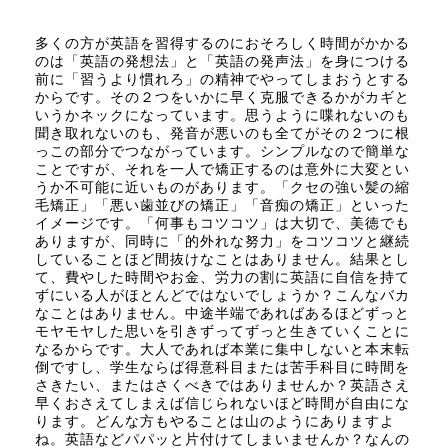
多くの方が英語を習得するのにおそろしく時間がかかる
のは「英語の発想法」と「英語の発声法」を身につける
前に「習うより慣れろ」の精神でやってしまおうとする
からです。その２つをいかに早く克服できるかがカギと
いうかネックになっています。思うように喋れないのも
聞き取れないのも、発音が悪いのも全てがその２つに根
っこの部分でつながっています。シンプルなので簡単な
ことですが、それを一人で矯正するのは意外に大変とい
うか不可能に近いものがあります。「クセの強い髪の縮
毛矯正」「悪い歯並びの矯正」「音痴の矯正」といった
イメージです。「何事もコツコツ」は大切で、美徳でも
ありますが、同時に「的外れな努力」をコツコツと継続
していることほど間抜けなことはありません。結果とし
て、費やした時間やお金、労力の割に英語に自信を持て
ずにいる人がほとんどではないでしょうか？こんなバカ
なことはありません。中途半端であればあるほどずっと
モヤモヤした思いを引きずってずっと生きていくことに
なるからです。大人であれば本業に集中しないと本末転
倒ですし、学生ならば得意科目または苦手科目に時間を
さきたい、またはさくべきではありませんか？英語さえ
早くおさえてしまえば信じられないほど時間が自由にな
ります。どんな方もやることは山のようにありますよ
ね。英語などパパッと片付けてしまいませんか？なんの