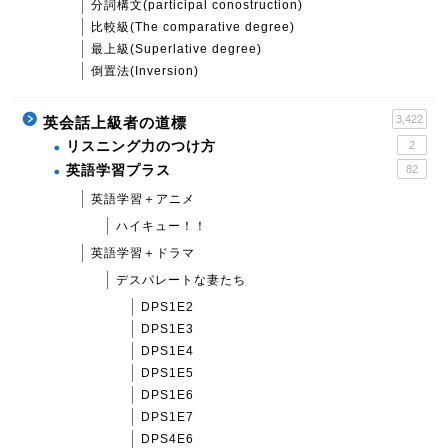
分詞構文(participal conostruction)
比較級(The comparative degree)
最上級(Superlative degree)
倒置法(Inversion)
3,422
英会話上級者の道標
リスニング力のつけ方
2
英語学習プラス
82
英語学習＋アニメ
ハイキュー！！
英語学習＋ドラマ
デスパレートな妻たち
DPS1E2
DPS1E3
DPS1E4
DPS1E5
DPS1E6
DPS1E7
DPS4E6