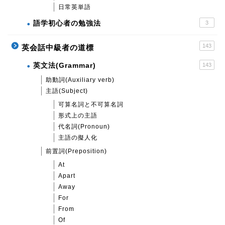
日常英単語
語学初心者の勉強法
3
143
英会話中級者の道標
英文法(Grammar)
143
助動詞(Auxiliary verb)
主語(Subject)
可算名詞と不可算名詞
形式上の主語
代名詞(Pronoun)
主語の擬人化
前置詞(Preposition)
At
Apart
Away
For
From
Of