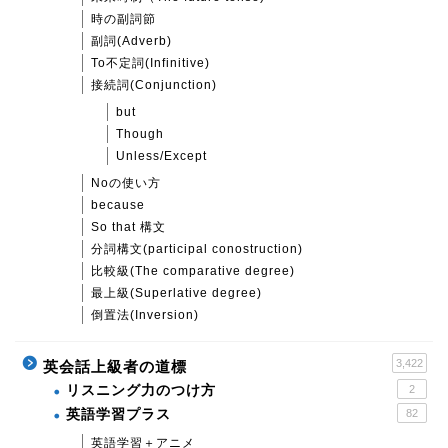
時の副詞節
副詞(Adverb)
To不定詞(Infinitive)
接続詞(Conjunction)
but
Though
Unless/Except
Noの使い方
because
So that 構文
分詞構文(participal conostruction)
比較級(The comparative degree)
最上級(Superlative degree)
倒置法(Inversion)
3,422
英会話上級者の道標
リスニング力のつけ方
2
英語学習プラス
82
英語学習＋アニメ