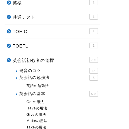
英検
1
共通テスト
1
TOEIC
1
TOEFL
1
英会話初心者の道標
706
発音のコツ
18
英会話の勉強法
6
英語の勉強法
英会話の基本
593
Getの用法
Haveの用法
Giveの用法
Makeの用法
Takeの用法