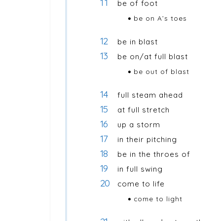
be of foot
be on A’s toes
be in blast
be on/at full blast
be out of blast
full steam ahead
at full stretch
up a storm
in their pitching
be in the throes of
in full swing
come to life
come to light