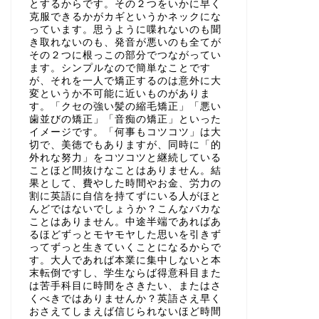
とするからです。その２つをいかに早く
克服できるかがカギというかネックにな
っています。思うように喋れないのも聞
き取れないのも、発音が悪いのも全てが
その２つに根っこの部分でつながってい
ます。シンプルなので簡単なことです
が、それを一人で矯正するのは意外に大
変というか不可能に近いものがありま
す。「クセの強い髪の縮毛矯正」「悪い
歯並びの矯正」「音痴の矯正」といった
イメージです。「何事もコツコツ」は大
切で、美徳でもありますが、同時に「的
外れな努力」をコツコツと継続している
ことほど間抜けなことはありません。結
果として、費やした時間やお金、労力の
割に英語に自信を持てずにいる人がほと
んどではないでしょうか？こんなバカな
ことはありません。中途半端であればあ
るほどずっとモヤモヤした思いを引きず
ってずっと生きていくことになるからで
す。大人であれば本業に集中しないと本
末転倒ですし、学生ならば得意科目また
は苦手科目に時間をさきたい、またはさ
くべきではありませんか？英語さえ早く
おさえてしまえば信じられないほど時間