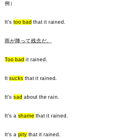
例）
It’s
too bad
that it rained.
雨が降って残念だ。
Too bad
it rained.
It
sucks
that it rained.
It’s
sad
about the rain.
It’s a
shame
that it rained.
It’s a
pity
that it rained.