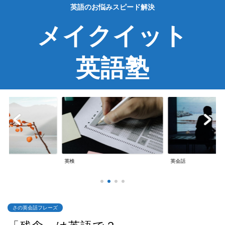
英語のお悩みスピード解決
メイクイット
英語塾
英検
英会話
さの英会話フレーズ