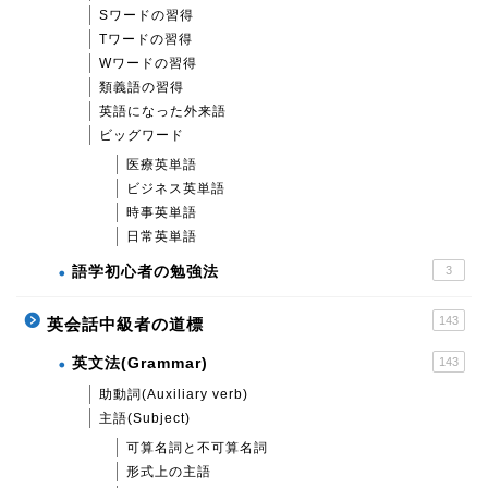
Sワードの習得
Tワードの習得
Wワードの習得
類義語の習得
英語になった外来語
ビッグワード
医療英単語
ビジネス英単語
時事英単語
日常英単語
語学初心者の勉強法
3
143
英会話中級者の道標
英文法(Grammar)
143
助動詞(Auxiliary verb)
主語(Subject)
可算名詞と不可算名詞
形式上の主語