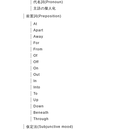
代名詞(Pronoun)
主語の擬人化
前置詞(Preposition)
At
Apart
Away
For
From
Of
Off
On
Out
In
Into
To
Up
Down
Beneath
Through
仮定法(Subjunctive mood)