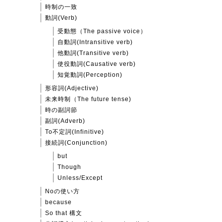
時制の一致
動詞(Verb)
受動態（The passive voice）
自動詞(Intransitive verb)
他動詞(Transitive verb)
使役動詞(Causative verb)
知覚動詞(Perception)
形容詞(Adjective)
未来時制（The future tense)
時の副詞節
副詞(Adverb)
To不定詞(Infinitive)
接続詞(Conjunction)
but
Though
Unless/Except
Noの使い方
because
So that 構文