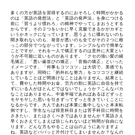
多くの方が英語を習得するのにおそろしく時間がかかる
のは「英語の発想法」と「英語の発声法」を身につける
前に「習うより慣れろ」の精神でやってしまおうとする
からです。その２つをいかに早く克服できるかがカギと
いうかネックになっています。思うように喋れないのも
聞き取れないのも、発音が悪いのも全てがその２つに根
っこの部分でつながっています。シンプルなので簡単な
ことですが、それを一人で矯正するのは意外に大変とい
うか不可能に近いものがあります。「クセの強い髪の縮
毛矯正」「悪い歯並びの矯正」「音痴の矯正」といった
イメージです。「何事もコツコツ」は大切で、美徳でも
ありますが、同時に「的外れな努力」をコツコツと継続
していることほど間抜けなことはありません。結果とし
て、費やした時間やお金、労力の割に英語に自信を持て
ずにいる人がほとんどではないでしょうか？こんなバカ
なことはありません。中途半端であればあるほどずっと
モヤモヤした思いを引きずってずっと生きていくことに
なるからです。大人であれば本業に集中しないと本末転
倒ですし、学生ならば得意科目または苦手科目に時間を
さきたい、またはさくべきではありませんか？英語さえ
早くおさえてしまえば信じられないほど時間が自由にな
ります。どんな方もやることは山のようにありますよ
ね。英語などパパッと片付けてしまいませんか？なんの