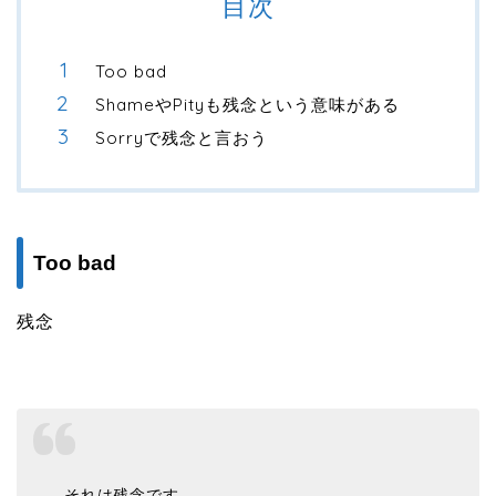
目次
Too bad
ShameやPityも残念という意味がある
Sorryで残念と言おう
Too bad
残念
それは残念です。