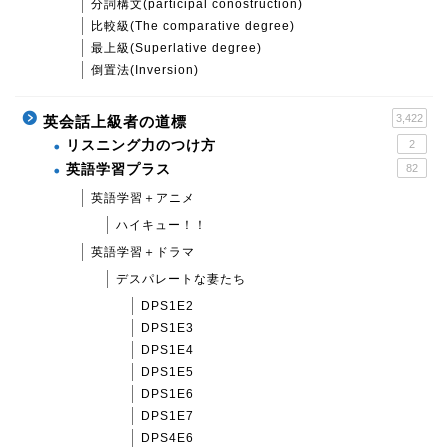
分詞構文(participal conostruction)
比較級(The comparative degree)
最上級(Superlative degree)
倒置法(Inversion)
3,422
英会話上級者の道標
リスニング力のつけ方
2
英語学習プラス
82
英語学習＋アニメ
ハイキュー！！
英語学習＋ドラマ
デスパレートな妻たち
DPS1E2
DPS1E3
DPS1E4
DPS1E5
DPS1E6
DPS1E7
DPS4E6