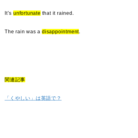
It’s
unfortunate
that it rained.
The rain was a
disappointment
.
関連記事
「くやしい」は英語で？