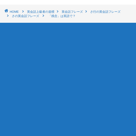
HOME
英会話上級者の道標
英会話フレーズ
さ行の英会話フレーズ
さの英会話フレーズ
「残念」は英語で？