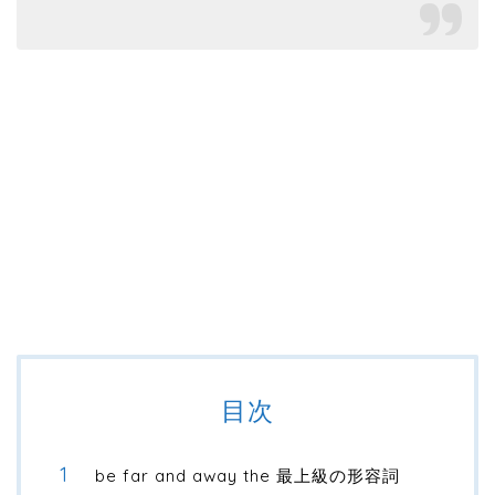
目次
be far and away the 最上級の形容詞