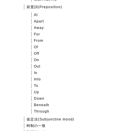
前置詞(Preposition)
At
Apart
Away
For
From
Of
Off
On
Out
In
Into
To
Up
Down
Beneath
Through
仮定法(Subjunctive mood)
時制の一致