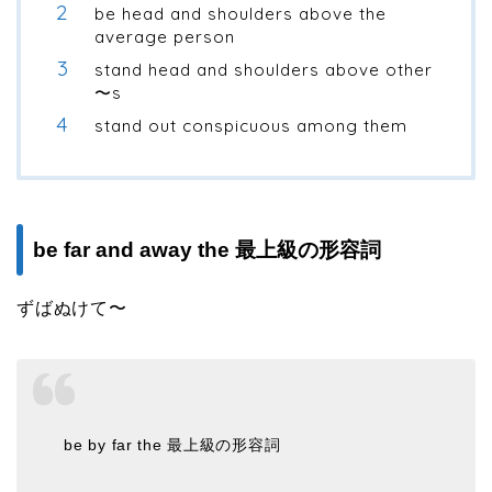
be head and shoulders above the
average person
stand head and shoulders above other
〜s
stand out conspicuous among them
be far and away the 最上級の形容詞
ずばぬけて〜
be by far the 最上級の形容詞