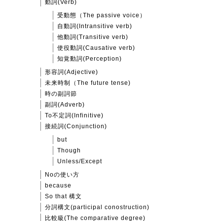
動詞(Verb)
受動態（The passive voice）
自動詞(Intransitive verb)
他動詞(Transitive verb)
使役動詞(Causative verb)
知覚動詞(Perception)
形容詞(Adjective)
未来時制（The future tense)
時の副詞節
副詞(Adverb)
To不定詞(Infinitive)
接続詞(Conjunction)
but
Though
Unless/Except
Noの使い方
because
So that 構文
分詞構文(participal conostruction)
比較級(The comparative degree)