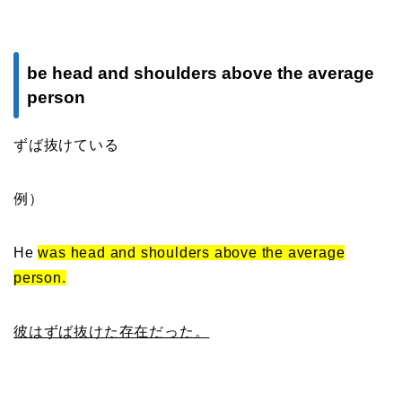
be head and shoulders above the average
person
ずば抜けている
例）
He
was head and shoulders above the average
person.
彼はずば抜けた存在だった。