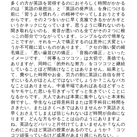
多くの方が英語を習得するのにおそろしく時間がかかる
のは「英語の発想法」と「英語の発声法」を身につける
前に「習うより慣れろ」の精神でやってしまおうとする
からです。その２つをいかに早く克服できるかがカギと
いうかネックになっています。思うように喋れないのも
聞き取れないのも、発音が悪いのも全てがその２つに根
っこの部分でつながっています。シンプルなので簡単な
ことですが、それを一人で矯正するのは意外に大変とい
うか不可能に近いものがあります。「クセの強い髪の縮
毛矯正」「悪い歯並びの矯正」「音痴の矯正」といった
イメージです。「何事もコツコツ」は大切で、美徳でも
ありますが、同時に「的外れな努力」をコツコツと継続
していることほど間抜けなことはありません。結果とし
て、費やした時間やお金、労力の割に英語に自信を持て
ずにいる人がほとんどではないでしょうか？こんなバカ
なことはありません。中途半端であればあるほどずっと
モヤモヤした思いを引きずってずっと生きていくことに
なるからです。大人であれば本業に集中しないと本末転
倒ですし、学生ならば得意科目または苦手科目に時間を
さきたい、またはさくべきではありませんか？英語さえ
早くおさえてしまえば信じられないほど時間が自由にな
ります。どんな方もやることは山のようにありますよ
ね。英語などパパッと片付けてしまいませんか？なんの
ためにこれほど英語の授業があるのでしょうか？「コツ
コツ頑張っているけど成果があまり感じられない。」