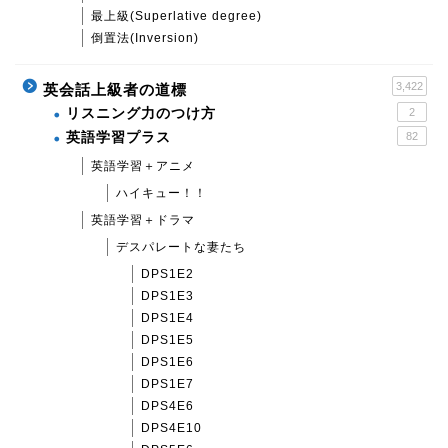
最上級(Superlative degree)
倒置法(Inversion)
3,422
英会話上級者の道標
リスニング力のつけ方
2
英語学習プラス
82
英語学習＋アニメ
ハイキュー！！
英語学習＋ドラマ
デスパレートな妻たち
DPS1E2
DPS1E3
DPS1E4
DPS1E5
DPS1E6
DPS1E7
DPS4E6
DPS4E10