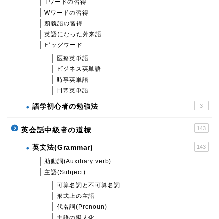
Tワードの習得
Wワードの習得
類義語の習得
英語になった外来語
ビッグワード
医療英単語
ビジネス英単語
時事英単語
日常英単語
語学初心者の勉強法
3
143
英会話中級者の道標
英文法(Grammar)
143
助動詞(Auxiliary verb)
主語(Subject)
可算名詞と不可算名詞
形式上の主語
代名詞(Pronoun)
主語の擬人化