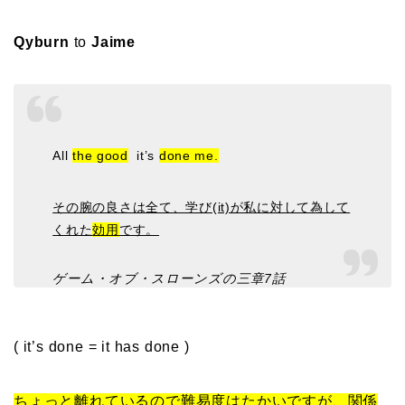
Qyburn
to
Jaime
All
the good
it’s
done me.
その腕の良さは全て、学び(it)が私に対して為して
くれた
効用
です。
ゲーム・オブ・スローンズの三章7話
( it’s done = it has done )
ちょっと離れているので難易度はたかいですが、関係