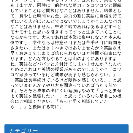
ありますが、同時に「的外れな努力」をコツコツと継続
していることほど間抜けなことはありません。結果とし
て、費やした時間やお金、労力の割に英語に自信を持て
ずにいる人がほとんどではないでしょうか？こんなバカ
なことはありません。中途半端であればあるほどずっと
モヤモヤした思いを引きずってずっと生きていくことに
なるからです。大人であれば本業に集中しないと本末転
倒ですし、学生ならば得意科目または苦手科目に時間を
さきたい、またはさくべきではありませんか？英語さえ
早くおさえてしまえば信じられないほど時間が自由にな
ります。どんな方もやることは山のようにありますよ
ね。英語などパパッと片付けてしまいませんか？なんの
ためにこれほど英語の授業があるのでしょうか？「コツ
コツ頑張っているけど成果があまり感じられない。」
「英語は長年続けているけど限界を感じている。」と思
っていませんか？やり方を間違っていれば当たり前で
す。そろそろ成果の出にくい勉強はやめて「もっと要領
よく英語を勉強したい！」と思っているなら是非この機
会にご相談ください。「もっと早く相談していた
ら、、」と後悔する前に。
カテゴリー