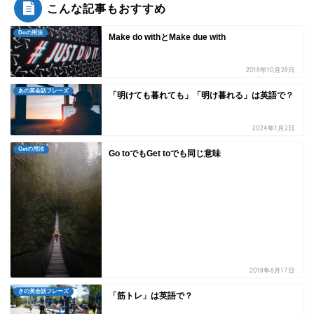
こんな記事もおすすめ
Doの用法
Make do withとMake due with
2018年10月28日
あの英会話フレーズ
「明けても暮れても」「明け暮れる」は英語で？
2024年1月2日
Getの用法
Go toでもGet toでも同じ意味
2018年6月17日
きの英会話フレーズ
「筋トレ」は英語で？