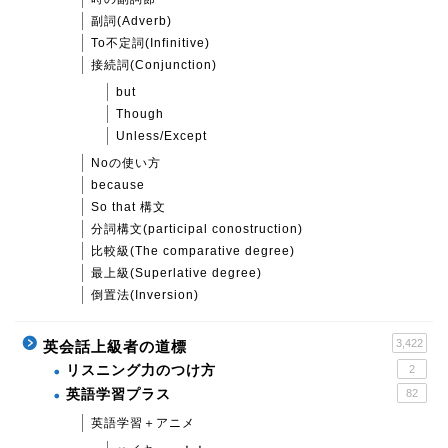
副詞(Adverb)
To不定詞(Infinitive)
接続詞(Conjunction)
but
Though
Unless/Except
Noの使い方
because
So that 構文
分詞構文(participal conostruction)
比較級(The comparative degree)
最上級(Superlative degree)
倒置法(Inversion)
3,422
英会話上級者の道標
リスニング力のつけ方
2
英語学習プラス
82
英語学習＋アニメ