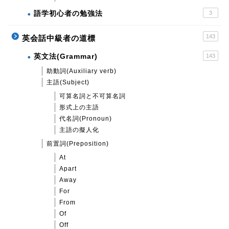
語学初心者の勉強法
3
143
英会話中級者の道標
英文法(Grammar)
143
助動詞(Auxiliary verb)
主語(Subject)
可算名詞と不可算名詞
形式上の主語
代名詞(Pronoun)
主語の擬人化
前置詞(Preposition)
At
Apart
Away
For
From
Of
Off