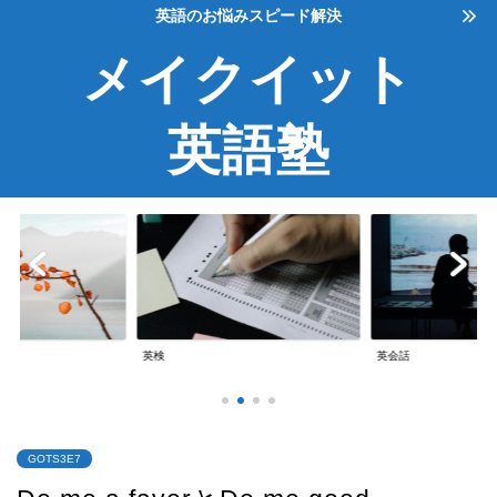
英語のお悩みスピード解決
メイクイット
英語塾
英検
英会話
GOTS3E7