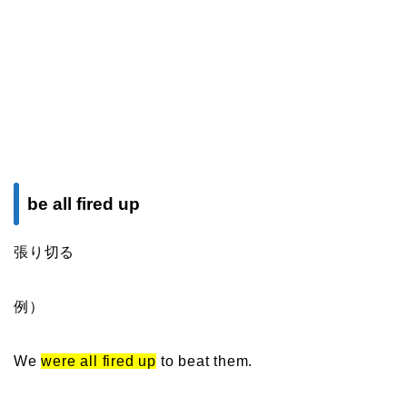
be all fired up
張り切る
例）
We
were all fired up
to beat them.