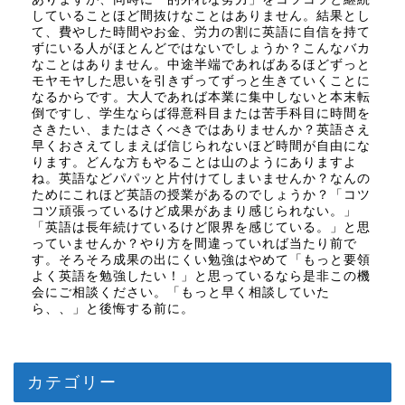
していることほど間抜けなことはありません。結果とし
て、費やした時間やお金、労力の割に英語に自信を持て
ずにいる人がほとんどではないでしょうか？こんなバカ
なことはありません。中途半端であればあるほどずっと
モヤモヤした思いを引きずってずっと生きていくことに
なるからです。大人であれば本業に集中しないと本末転
倒ですし、学生ならば得意科目または苦手科目に時間を
さきたい、またはさくべきではありませんか？英語さえ
早くおさえてしまえば信じられないほど時間が自由にな
ります。どんな方もやることは山のようにありますよ
ね。英語などパパッと片付けてしまいませんか？なんの
ためにこれほど英語の授業があるのでしょうか？「コツ
コツ頑張っているけど成果があまり感じられない。」
「英語は長年続けているけど限界を感じている。」と思
っていませんか？やり方を間違っていれば当たり前で
す。そろそろ成果の出にくい勉強はやめて「もっと要領
よく英語を勉強したい！」と思っているなら是非この機
会にご相談ください。「もっと早く相談していた
ら、、」と後悔する前に。
カテゴリー