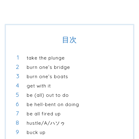
目次
take the plunge
burn one’s bridge
burn one’s boats
get with it
be (all) out to do
be hell-bent on doing
be all fired up
hustle/A/ハソゥ
buck up