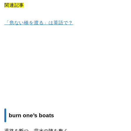
関連記事
「危ない橋を渡る」は英語で？
burn one’s boats
退路を断つ、背水の陣を敷く