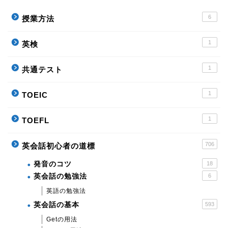
6
授業方法
1
英検
1
共通テスト
1
TOEIC
1
TOEFL
706
英会話初心者の道標
発音のコツ
18
英会話の勉強法
6
英語の勉強法
英会話の基本
593
Getの用法