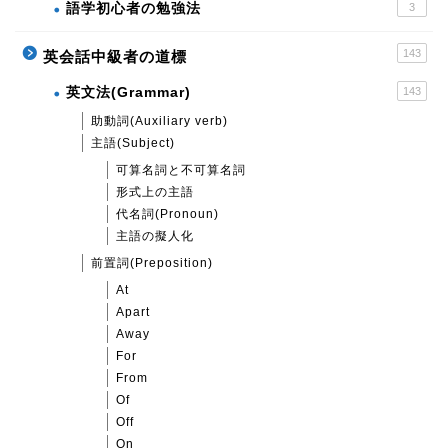
語学初心者の勉強法
3
143
英会話中級者の道標
英文法(Grammar)
143
助動詞(Auxiliary verb)
主語(Subject)
可算名詞と不可算名詞
形式上の主語
代名詞(Pronoun)
主語の擬人化
前置詞(Preposition)
At
Apart
Away
For
From
Of
Off
On