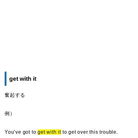
get with it
奮起する
例）
You’ve got to
get with it
to get over this trouble.