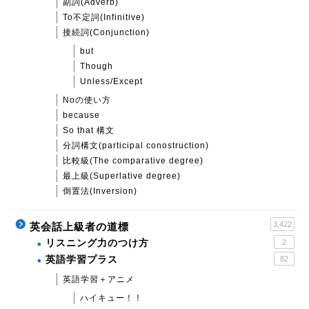
副詞(Adverb)
To不定詞(Infinitive)
接続詞(Conjunction)
but
Though
Unless/Except
Noの使い方
because
So that 構文
分詞構文(participal conostruction)
比較級(The comparative degree)
最上級(Superlative degree)
倒置法(Inversion)
3,422
英会話上級者の道標
リスニング力のつけ方
2
英語学習プラス
82
英語学習＋アニメ
ハイキュー！！