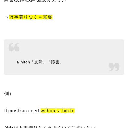
→
万事滞りなく＝完璧
a hitch「支障」「障害」
例）
It must succeed
without a hitch.
それは万事滞りなくうまくいくに違いない。