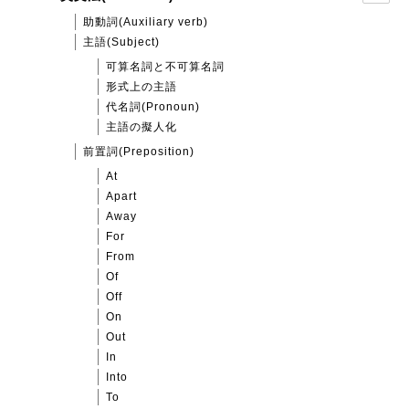
助動詞(Auxiliary verb)
主語(Subject)
可算名詞と不可算名詞
形式上の主語
代名詞(Pronoun)
主語の擬人化
前置詞(Preposition)
At
Apart
Away
For
From
Of
Off
On
Out
In
Into
To