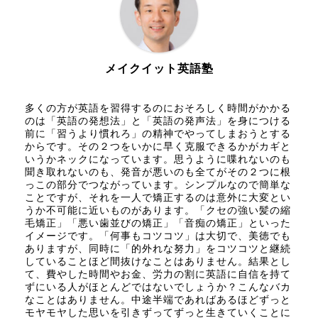
メイクイット英語塾
多くの方が英語を習得するのにおそろしく時間がかかる
のは「英語の発想法」と「英語の発声法」を身につける
前に「習うより慣れろ」の精神でやってしまおうとする
からです。その２つをいかに早く克服できるかがカギと
いうかネックになっています。思うように喋れないのも
聞き取れないのも、発音が悪いのも全てがその２つに根
っこの部分でつながっています。シンプルなので簡単な
ことですが、それを一人で矯正するのは意外に大変とい
うか不可能に近いものがあります。「クセの強い髪の縮
毛矯正」「悪い歯並びの矯正」「音痴の矯正」といった
イメージです。「何事もコツコツ」は大切で、美徳でも
ありますが、同時に「的外れな努力」をコツコツと継続
していることほど間抜けなことはありません。結果とし
て、費やした時間やお金、労力の割に英語に自信を持て
ずにいる人がほとんどではないでしょうか？こんなバカ
なことはありません。中途半端であればあるほどずっと
モヤモヤした思いを引きずってずっと生きていくことに