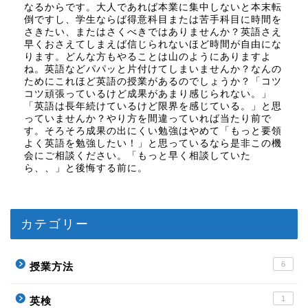
なるからです。大人であれば本業に集中しないと本末転
倒ですし、学生ならば得意科目または苦手科目に時間を
さきたい、またはさくべきではありませんか？英語さえ
早くおさえてしまえば信じられないほど時間が自由にな
ります。どんな方もやることは山のようにありますよ
ね。英語などパパッと片付けてしまいませんか？なんの
ためにこれほど英語の授業があるのでしょうか？「コツ
コツ頑張っているけど成果があまり感じられない。」
「英語は長年続けているけど限界を感じている。」と思
っていませんか？やり方を間違っていれば当たり前で
す。そろそろ成果の出にくい勉強はやめて「もっと要領
よく英語を勉強したい！」と思っているなら是非この機
会にご相談ください。「もっと早く相談していた
ら、、」と後悔する前に。
カテゴリー
6
授業方法
1
英検