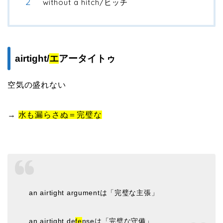
without a hitch/ヒッチ
airtight/
エ
アータイトゥ
空気の盛れない
→
水も漏らさぬ＝完璧な
an airtight argumentは「完璧な主張」
an airtight de
fe
nseは「完璧な守備」