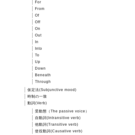
For
From
Of
Off
On
Out
In
Into
To
Up
Down
Beneath
Through
仮定法(Subjunctive mood)
時制の一致
動詞(Verb)
受動態（The passive voice）
自動詞(Intransitive verb)
他動詞(Transitive verb)
使役動詞(Causative verb)