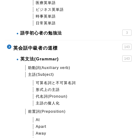
医療英単語
ビジネス英単語
時事英単語
日常英単語
語学初心者の勉強法
3
143
英会話中級者の道標
英文法(Grammar)
143
助動詞(Auxiliary verb)
主語(Subject)
可算名詞と不可算名詞
形式上の主語
代名詞(Pronoun)
主語の擬人化
前置詞(Preposition)
At
Apart
Away