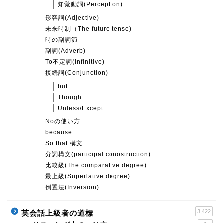
知覚動詞(Perception)
形容詞(Adjective)
未来時制（The future tense)
時の副詞節
副詞(Adverb)
To不定詞(Infinitive)
接続詞(Conjunction)
but
Though
Unless/Except
Noの使い方
because
So that 構文
分詞構文(participal conostruction)
比較級(The comparative degree)
最上級(Superlative degree)
倒置法(Inversion)
3,422
英会話上級者の道標