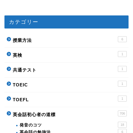
カテゴリー
6
授業方法
1
英検
1
共通テスト
1
TOEIC
1
TOEFL
706
英会話初心者の道標
発音のコツ
18
英会話の勉強法
6