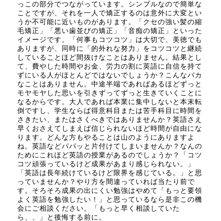
っこの部分でつながっています。シンプルなので簡単な
ことですが、それを一人で矯正するのは意外に大変とい
うか不可能に近いものがあります。「クセの強い髪の縮
毛矯正」「悪い歯並びの矯正」「音痴の矯正」といった
イメージです。「何事もコツコツ」は大切で、美徳でも
ありますが、同時に「的外れな努力」をコツコツと継続
していることほど間抜けなことはありません。結果とし
て、費やした時間やお金、労力の割に英語に自信を持て
ずにいる人がほとんどではないでしょうか？こんなバカ
なことはありません。中途半端であればあるほどずっと
モヤモヤした思いを引きずってずっと生きていくことに
なるからです。大人であれば本業に集中しないと本末転
倒ですし、学生ならば得意科目または苦手科目に時間を
さきたい、またはさくべきではありませんか？英語さえ
早くおさえてしまえば信じられないほど時間が自由にな
ります。どんな方もやることは山のようにありますよ
ね。英語などパパッと片付けてしまいませんか？なんの
ためにこれほど英語の授業があるのでしょうか？「コツ
コツ頑張っているけど成果があまり感じられない。」
「英語は長年続けているけど限界を感じている。」と思
っていませんか？やり方を間違っていれば当たり前で
す。そろそろ成果の出にくい勉強はやめて「もっと要領
よく英語を勉強したい！」と思っているなら是非この機
会にご相談ください。「もっと早く相談していた
ら、、」と後悔する前に。