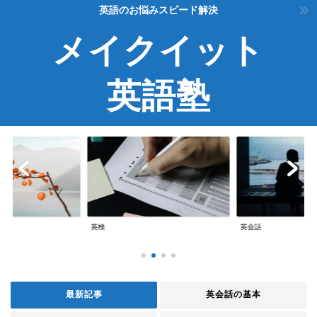
英語のお悩みスピード解決
メイクイット
英語塾
英検
英会話
最新記事
英会話の基本