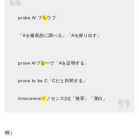
probe A/ プ
ろ
ウブ
「Aを徹底的に調べる」「Aを探り出す」
prove A/プ
る
ーヴ「Aを証明する」
prove to be C「Cだと判明する」
innocence/
イ
ノセンス[U]「無罪」「潔白」
例）