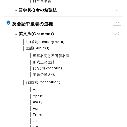
日常英単語
語学初心者の勉強法
3
143
英会話中級者の道標
英文法(Grammar)
143
助動詞(Auxiliary verb)
主語(Subject)
可算名詞と不可算名詞
形式上の主語
代名詞(Pronoun)
主語の擬人化
前置詞(Preposition)
At
Apart
Away
For
From
Of