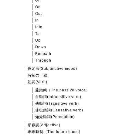
Off
On
Out
In
Into
To
Up
Down
Beneath
Through
仮定法(Subjunctive mood)
時制の一致
動詞(Verb)
受動態（The passive voice）
自動詞(Intransitive verb)
他動詞(Transitive verb)
使役動詞(Causative verb)
知覚動詞(Perception)
形容詞(Adjective)
未来時制（The future tense)