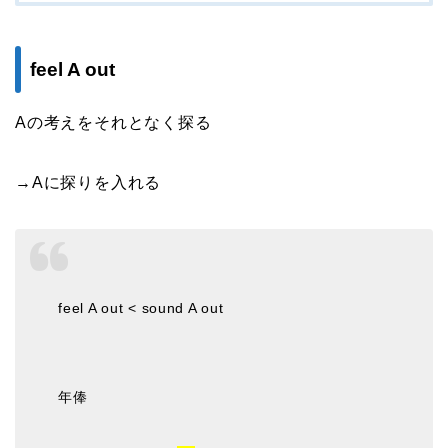
feel A out
Aの考えをそれとなく探る
→Aに探りを入れる
feel A out < sound A out
年俸