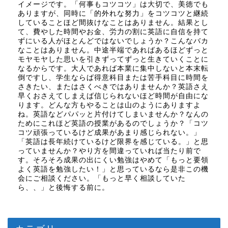
イメージです。「何事もコツコツ」は大切で、美徳でも
ありますが、同時に「的外れな努力」をコツコツと継続
していることほど間抜けなことはありません。結果とし
て、費やした時間やお金、労力の割に英語に自信を持て
ずにいる人がほとんどではないでしょうか？こんなバカ
なことはありません。中途半端であればあるほどずっと
モヤモヤした思いを引きずってずっと生きていくことに
なるからです。大人であれば本業に集中しないと本末転
倒ですし、学生ならば得意科目または苦手科目に時間を
さきたい、またはさくべきではありませんか？英語さえ
早くおさえてしまえば信じられないほど時間が自由にな
ります。どんな方もやることは山のようにありますよ
ね。英語などパパッと片付けてしまいませんか？なんの
ためにこれほど英語の授業があるのでしょうか？「コツ
コツ頑張っているけど成果があまり感じられない。」
「英語は長年続けているけど限界を感じている。」と思
っていませんか？やり方を間違っていれば当たり前で
す。そろそろ成果の出にくい勉強はやめて「もっと要領
よく英語を勉強したい！」と思っているなら是非この機
会にご相談ください。「もっと早く相談していた
ら、、」と後悔する前に。