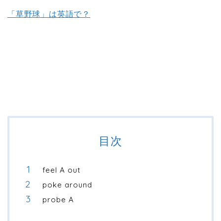
「草野球」は英語で？
目次
feel A out
poke around
probe A