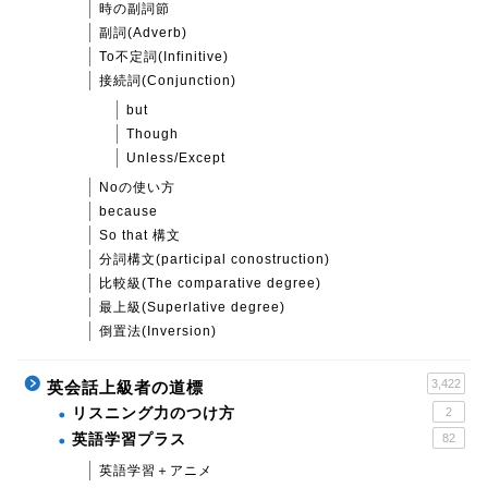
時の副詞節
副詞(Adverb)
To不定詞(Infinitive)
接続詞(Conjunction)
but
Though
Unless/Except
Noの使い方
because
So that 構文
分詞構文(participal conostruction)
比較級(The comparative degree)
最上級(Superlative degree)
倒置法(Inversion)
3,422
英会話上級者の道標
リスニング力のつけ方
2
英語学習プラス
82
英語学習＋アニメ