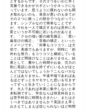
とするからです。その２つをいかに早く
克服できるかがカギというかネックにな
っています。思うように喋れないのも聞
き取れないのも、発音が悪いのも全てが
その２つに根っこの部分でつながってい
ます。シンプルなので簡単なことです
が、それを一人で矯正するのは意外に大
変というか不可能に近いものがありま
す。「クセの強い髪の縮毛矯正」「悪い
歯並びの矯正」「音痴の矯正」といった
イメージです。「何事もコツコツ」は大
切で、美徳でもありますが、同時に「的
外れな努力」をコツコツと継続している
ことほど間抜けなことはありません。結
果として、費やした時間やお金、労力の
割に英語に自信を持てずにいる人がほと
んどではないでしょうか？こんなバカな
ことはありません。中途半端であればあ
るほどずっとモヤモヤした思いを引きず
ってずっと生きていくことになるからで
す。大人であれば本業に集中しないと本
末転倒ですし、学生ならば得意科目また
は苦手科目に時間をさきたい、またはさ
くべきではありませんか？英語さえ早く
おさえてしまえば信じられないほど時間