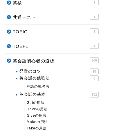
英検
1
共通テスト
1
TOEIC
1
TOEFL
1
英会話初心者の道標
706
発音のコツ
18
英会話の勉強法
6
英語の勉強法
英会話の基本
593
Getの用法
Haveの用法
Giveの用法
Makeの用法
Takeの用法