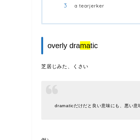
a tearjerker
overly dra
ma
tic
芝居じみた、くさい
dramaticだけだと良い意味にも、悪い