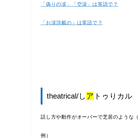
「偽りの涙」「空涙」は英語で？
「お涙頂戴の」は英語で？
theatrical/し
ア
トゥりカル
話し方や動作がオーバーで芝居のような
例）