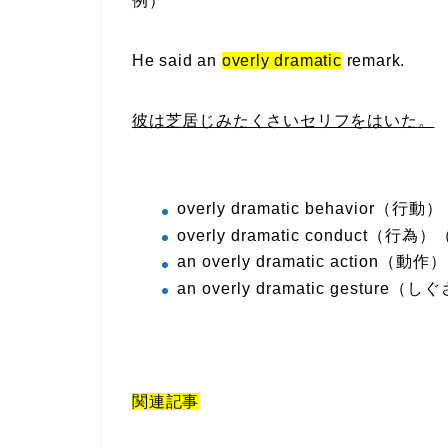
例）
He said an
overly dramatic
remark.
彼は芝居じみたくさいセリフをはいた。
overly dramatic behavior
overly dramatic conduct（
an overly dramatic action（動作）
an overly dramatic gesture（し
関連記事