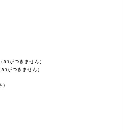
（行動）（anがつきません）
行為）（anがつきません）
ぐさ）