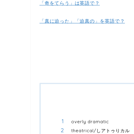
「奇をてらう」は英語で？
「真に迫った」「迫真の」を英語で？
overly dramatic
theatrical/しアトゥりカル