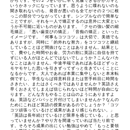
からです。その２つをいかに早く克服できるかがカギと
いうかネックになっています。思うように喋れないのも
聞き取れないのも、発音が悪いのも全てがその２つに根
っこの部分でつながっています。シンプルなので簡単な
ことですが、それを一人で矯正するのは意外に大変とい
うか不可能に近いものがあります。「クセの強い髪の縮
毛矯正」「悪い歯並びの矯正」「音痴の矯正」といった
イメージです。「何事もコツコツ」は大切で、美徳でも
ありますが、同時に「的外れな努力」をコツコツと継続
していることほど間抜けなことはありません。結果とし
て、費やした時間やお金、労力の割に英語に自信を持て
ずにいる人がほとんどではないでしょうか？こんなバカ
なことはありません。中途半端であればあるほどずっと
モヤモヤした思いを引きずってずっと生きていくことに
なるからです。大人であれば本業に集中しないと本末転
倒ですし、学生ならば得意科目または苦手科目に時間を
さきたい、またはさくべきではありませんか？英語さえ
早くおさえてしまえば信じられないほど時間が自由にな
ります。どんな方もやることは山のようにありますよ
ね。英語などパパッと片付けてしまいませんか？なんの
ためにこれほど英語の授業があるのでしょうか？「コツ
コツ頑張っているけど成果があまり感じられない。」
「英語は長年続けているけど限界を感じている。」と思
っていませんか？やり方を間違っていれば当たり前で
す。そろそろ成果の出にくい勉強はやめて「もっと要領