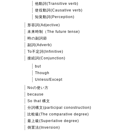
他動詞(Transitive verb)
使役動詞(Causative verb)
知覚動詞(Perception)
形容詞(Adjective)
未来時制（The future tense)
時の副詞節
副詞(Adverb)
To不定詞(Infinitive)
接続詞(Conjunction)
but
Though
Unless/Except
Noの使い方
because
So that 構文
分詞構文(participal conostruction)
比較級(The comparative degree)
最上級(Superlative degree)
倒置法(Inversion)