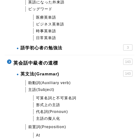
英語になった外来語
ビッグワード
医療英単語
ビジネス英単語
時事英単語
日常英単語
語学初心者の勉強法
3
143
英会話中級者の道標
英文法(Grammar)
143
助動詞(Auxiliary verb)
主語(Subject)
可算名詞と不可算名詞
形式上の主語
代名詞(Pronoun)
主語の擬人化
前置詞(Preposition)
At