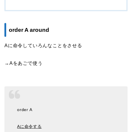
order A around
Aに命令していろんなことをさせる
→Aをあごで使う
order A
Aに命令する