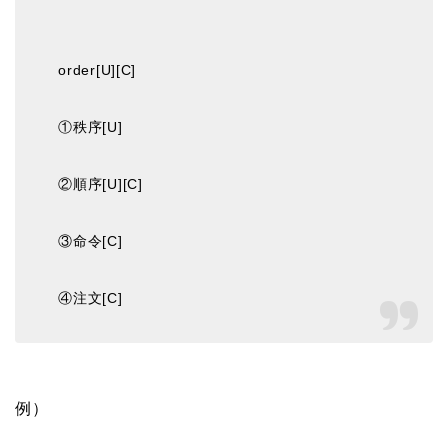
order[U][C]
①秩序[U]
②順序[U][C]
③命令[C]
④注文[C]
例）