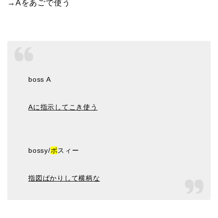
→Aをあごで使う
boss A
Aに指示してこき使う
bossy/
ボ
スィー
指図ばかりして横柄な