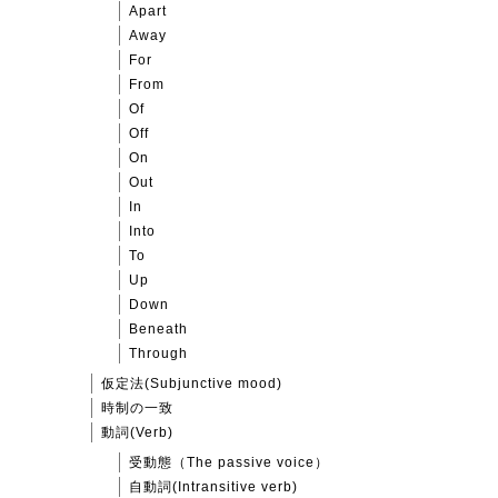
Apart
Away
For
From
Of
Off
On
Out
In
Into
To
Up
Down
Beneath
Through
仮定法(Subjunctive mood)
時制の一致
動詞(Verb)
受動態（The passive voice）
自動詞(Intransitive verb)