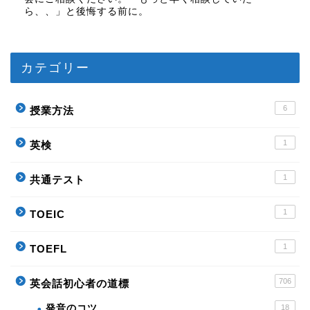
ら、、」と後悔する前に。
カテゴリー
6
授業方法
1
英検
1
共通テスト
1
TOEIC
1
TOEFL
706
英会話初心者の道標
発音のコツ
18