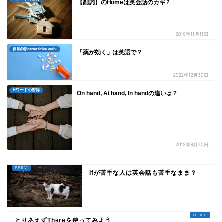
【副詞】のHomeは英会話のカギ？
2018年11月11日
自動詞(Intransitive verb)
「薬が効く」は英語で？
2022年12月30日
Hワードの習得
On hand, At hand, In handの違いは？
2018年8月20日
Ifが苦手な人は英会話も苦手なまま？
とりあえずThereを使ってみよう