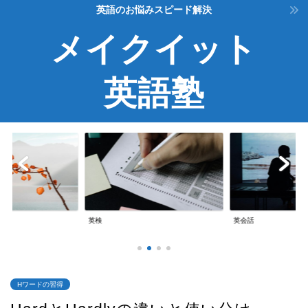
英語のお悩みスピード解決
メイクイット
英語塾
英検
英会話
Hワードの習得