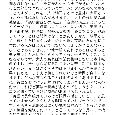
聞き取れないのも、発音が悪いのも全てがその２つに根
っこの部分でつながっています。シンプルなので簡単な
ことですが、それを一人で矯正するのは意外に大変とい
うか不可能に近いものがあります。「クセの強い髪の縮
毛矯正」「悪い歯並びの矯正」「音痴の矯正」といった
イメージです。「何事もコツコツ」は大切で、美徳でも
ありますが、同時に「的外れな努力」をコツコツと継続
していることほど間抜けなことはありません。結果とし
て、費やした時間やお金、労力の割に英語に自信を持て
ずにいる人がほとんどではないでしょうか？こんなバカ
なことはありません。中途半端であればあるほどずっと
モヤモヤした思いを引きずってずっと生きていくことに
なるからです。大人であれば本業に集中しないと本末転
倒ですし、学生ならば得意科目または苦手科目に時間を
さきたい、またはさくべきではありませんか？英語さえ
早くおさえてしまえば信じられないほど時間が自由にな
ります。どんな方もやることは山のようにありますよ
ね。英語などパパッと片付けてしまいませんか？なんの
ためにこれほど英語の授業があるのでしょうか？「コツ
コツ頑張っているけど成果があまり感じられない。」
「英語は長年続けているけど限界を感じている。」と思
っていませんか？やり方を間違っていれば当たり前で
す。そろそろ成果の出にくい勉強はやめて「もっと要領
よく英語を勉強したい！」と思っているなら是非この機
会にご相談ください。「もっと早く相談していた