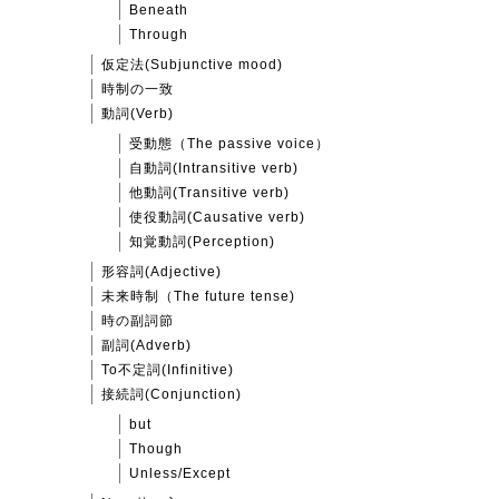
Beneath
Through
仮定法(Subjunctive mood)
時制の一致
動詞(Verb)
受動態（The passive voice）
自動詞(Intransitive verb)
他動詞(Transitive verb)
使役動詞(Causative verb)
知覚動詞(Perception)
形容詞(Adjective)
未来時制（The future tense)
時の副詞節
副詞(Adverb)
To不定詞(Infinitive)
接続詞(Conjunction)
but
Though
Unless/Except