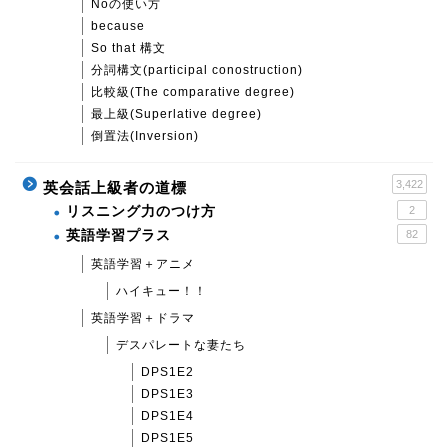
Noの使い方
because
So that 構文
分詞構文(participal conostruction)
比較級(The comparative degree)
最上級(Superlative degree)
倒置法(Inversion)
3,422
英会話上級者の道標
リスニング力のつけ方
2
英語学習プラス
82
英語学習＋アニメ
ハイキュー！！
英語学習＋ドラマ
デスパレートな妻たち
DPS1E2
DPS1E3
DPS1E4
DPS1E5