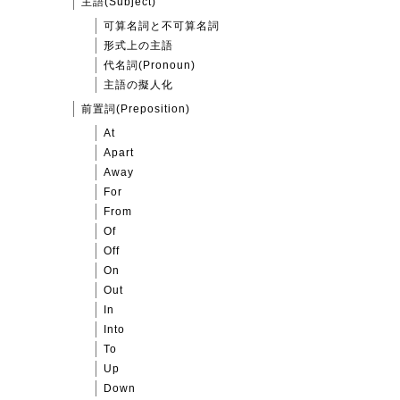
主語(Subject)
可算名詞と不可算名詞
形式上の主語
代名詞(Pronoun)
主語の擬人化
前置詞(Preposition)
At
Apart
Away
For
From
Of
Off
On
Out
In
Into
To
Up
Down