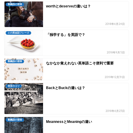
類義語の習得
worthとdeserveの違いは？
2018年6月24日
との英会話フレーズ
「独学する」を英語で？
2018年9月5日
類義語の習得
なかなか覚えれない英単語こそ便利で重要
2019年12月31日
発音のコツ
BackとBuckの違いは？
2018年6月23日
類義語の習得
MeannessとMeaningの違い