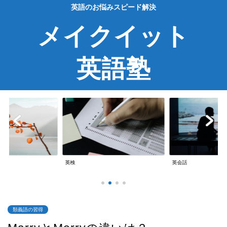
英語のお悩みスピード解決
メイクイット
英語塾
TOEIC
英会話
TOEIC
類義語の習得