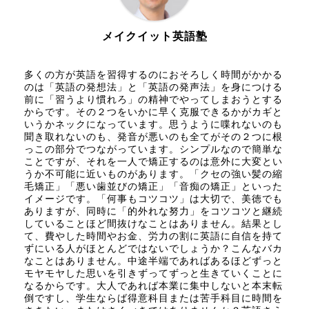
メイクイット英語塾
多くの方が英語を習得するのにおそろしく時間がかかる
のは「英語の発想法」と「英語の発声法」を身につける
前に「習うより慣れろ」の精神でやってしまおうとする
からです。その２つをいかに早く克服できるかがカギと
いうかネックになっています。思うように喋れないのも
聞き取れないのも、発音が悪いのも全てがその２つに根
っこの部分でつながっています。シンプルなので簡単な
ことですが、それを一人で矯正するのは意外に大変とい
うか不可能に近いものがあります。「クセの強い髪の縮
毛矯正」「悪い歯並びの矯正」「音痴の矯正」といった
イメージです。「何事もコツコツ」は大切で、美徳でも
ありますが、同時に「的外れな努力」をコツコツと継続
していることほど間抜けなことはありません。結果とし
て、費やした時間やお金、労力の割に英語に自信を持て
ずにいる人がほとんどではないでしょうか？こんなバカ
なことはありません。中途半端であればあるほどずっと
モヤモヤした思いを引きずってずっと生きていくことに
なるからです。大人であれば本業に集中しないと本末転
倒ですし、学生ならば得意科目または苦手科目に時間を