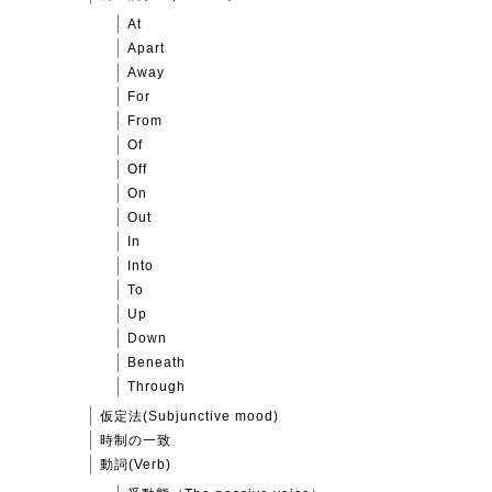
At
Apart
Away
For
From
Of
Off
On
Out
In
Into
To
Up
Down
Beneath
Through
仮定法(Subjunctive mood)
時制の一致
動詞(Verb)