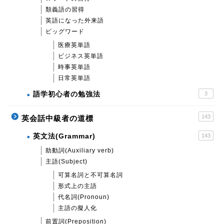
類義語の習得
英語になった外来語
ビッグワード
医療英単語
ビジネス英単語
時事英単語
日常英単語
語学初心者の勉強法
3
143
英会話中級者の道標
英文法(Grammar)
143
助動詞(Auxiliary verb)
主語(Subject)
可算名詞と不可算名詞
形式上の主語
代名詞(Pronoun)
主語の擬人化
前置詞(Preposition)