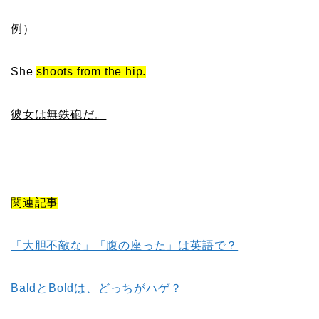
例）
She
shoots from the hip.
彼女は無鉄砲だ。
関連記事
「大胆不敵な」「腹の座った」は英語で？
BaldとBoldは、どっちがハゲ？