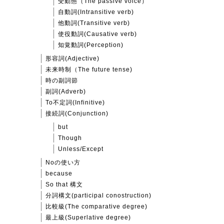
受動態（The passive voice）
自動詞(Intransitive verb)
他動詞(Transitive verb)
使役動詞(Causative verb)
知覚動詞(Perception)
形容詞(Adjective)
未来時制（The future tense)
時の副詞節
副詞(Adverb)
To不定詞(Infinitive)
接続詞(Conjunction)
but
Though
Unless/Except
Noの使い方
because
So that 構文
分詞構文(participal conostruction)
比較級(The comparative degree)
最上級(Superlative degree)