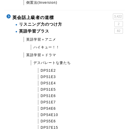
倒置法(Inversion)
3,422
英会話上級者の道標
リスニング力のつけ方
2
英語学習プラス
82
英語学習＋アニメ
ハイキュー！！
英語学習＋ドラマ
デスパレートな妻たち
DPS1E2
DPS1E3
DPS1E4
DPS1E5
DPS1E6
DPS1E7
DPS4E6
DPS4E10
DPS5E6
DPS7E15