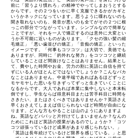
前に「習うより慣れろ」の精神でやってしまおうとする
からです。その２つをいかに早く克服できるかがカギと
いうかネックになっています。思うように喋れないのも
聞き取れないのも、発音が悪いのも全てがその２つに根
っこの部分でつながっています。シンプルなので簡単な
ことですが、それを一人で矯正するのは意外に大変とい
うか不可能に近いものがあります。「クセの強い髪の縮
毛矯正」「悪い歯並びの矯正」「音痴の矯正」といった
イメージです。「何事もコツコツ」は大切で、美徳でも
ありますが、同時に「的外れな努力」をコツコツと継続
していることほど間抜けなことはありません。結果とし
て、費やした時間やお金、労力の割に英語に自信を持て
ずにいる人がほとんどではないでしょうか？こんなバカ
なことはありません。中途半端であればあるほどずっと
モヤモヤした思いを引きずってずっと生きていくことに
なるからです。大人であれば本業に集中しないと本末転
倒ですし、学生ならば得意科目または苦手科目に時間を
さきたい、またはさくべきではありませんか？英語さえ
早くおさえてしまえば信じられないほど時間が自由にな
ります。どんな方もやることは山のようにありますよ
ね。英語などパパッと片付けてしまいませんか？なんの
ためにこれほど英語の授業があるのでしょうか？「コツ
コツ頑張っているけど成果があまり感じられない。」
「英語は長年続けているけど限界を感じている。」と思