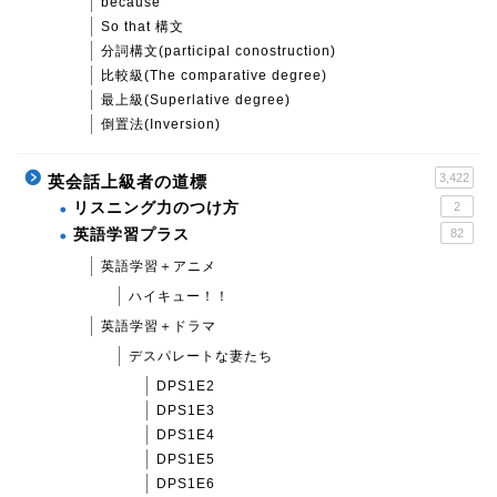
because
So that 構文
分詞構文(participal conostruction)
比較級(The comparative degree)
最上級(Superlative degree)
倒置法(Inversion)
3,422
英会話上級者の道標
リスニング力のつけ方
2
英語学習プラス
82
英語学習＋アニメ
ハイキュー！！
英語学習＋ドラマ
デスパレートな妻たち
DPS1E2
DPS1E3
DPS1E4
DPS1E5
DPS1E6