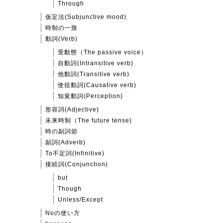
Through
仮定法(Subjunctive mood)
時制の一致
動詞(Verb)
受動態（The passive voice）
自動詞(Intransitive verb)
他動詞(Transitive verb)
使役動詞(Causative verb)
知覚動詞(Perception)
形容詞(Adjective)
未来時制（The future tense)
時の副詞節
副詞(Adverb)
To不定詞(Infinitive)
接続詞(Conjunction)
but
Though
Unless/Except
Noの使い方