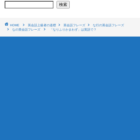
検索
HOME
英会話上級者の道標
英会話フレーズ
な行の英会話フレーズ
なの英会話フレーズ
「なりふりかまわず」は英語で？