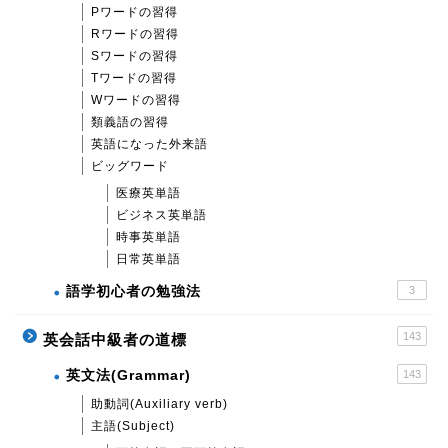
Pワードの習得
Rワードの習得
Sワードの習得
Tワードの習得
Wワードの習得
類義語の習得
英語になった外来語
ビッグワード
医療英単語
ビジネス英単語
時事英単語
日常英単語
語学初心者の勉強法
3
143
英会話中級者の道標
英文法(Grammar)
143
助動詞(Auxiliary verb)
主語(Subject)