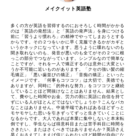
メイクイット英語塾
多くの方が英語を習得するのにおそろしく時間がかかる
のは「英語の発想法」と「英語の発声法」を身につける
前に「習うより慣れろ」の精神でやってしまおうとする
からです。その２つをいかに早く克服できるかがカギと
いうかネックになっています。思うように喋れないのも
聞き取れないのも、発音が悪いのも全てがその２つに根
っこの部分でつながっています。シンプルなので簡単な
ことですが、それを一人で矯正するのは意外に大変とい
うか不可能に近いものがあります。「クセの強い髪の縮
毛矯正」「悪い歯並びの矯正」「音痴の矯正」といった
イメージです。「何事もコツコツ」は大切で、美徳でも
ありますが、同時に「的外れな努力」をコツコツと継続
していることほど間抜けなことはありません。結果とし
て、費やした時間やお金、労力の割に英語に自信を持て
ずにいる人がほとんどではないでしょうか？こんなバカ
なことはありません。中途半端であればあるほどずっと
モヤモヤした思いを引きずってずっと生きていくことに
なるからです。大人であれば本業に集中しないと本末転
倒ですし、学生ならば得意科目または苦手科目に時間を
さきたい、またはさくべきではありませんか？英語さえ
早くおさえてしまえば信じられないほど時間が自由にな