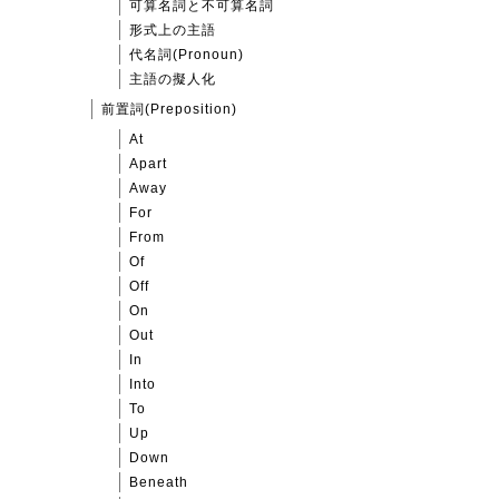
可算名詞と不可算名詞
形式上の主語
代名詞(Pronoun)
主語の擬人化
前置詞(Preposition)
At
Apart
Away
For
From
Of
Off
On
Out
In
Into
To
Up
Down
Beneath