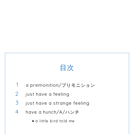
目次
a premonition/プりモニション
just have a feeling
just have a strange feeling
have a hunch/A/ハンチ
a little bird told me