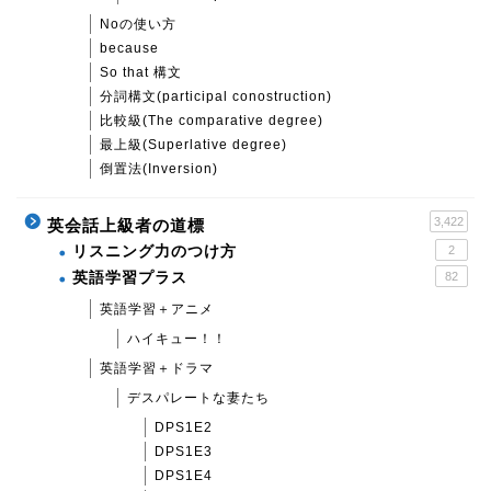
Noの使い方
because
So that 構文
分詞構文(participal conostruction)
比較級(The comparative degree)
最上級(Superlative degree)
倒置法(Inversion)
3,422
英会話上級者の道標
リスニング力のつけ方
2
英語学習プラス
82
英語学習＋アニメ
ハイキュー！！
英語学習＋ドラマ
デスパレートな妻たち
DPS1E2
DPS1E3
DPS1E4