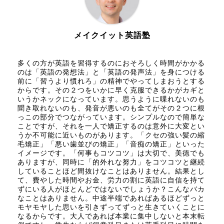
メイクイット英語塾
多くの方が英語を習得するのにおそろしく時間がかかる
のは「英語の発想法」と「英語の発声法」を身につける
前に「習うより慣れろ」の精神でやってしまおうとする
からです。その２つをいかに早く克服できるかがカギと
いうかネックになっています。思うように喋れないのも
聞き取れないのも、発音が悪いのも全てがその２つに根
っこの部分でつながっています。シンプルなので簡単な
ことですが、それを一人で矯正するのは意外に大変とい
うか不可能に近いものがあります。「クセの強い髪の縮
毛矯正」「悪い歯並びの矯正」「音痴の矯正」といった
イメージです。「何事もコツコツ」は大切で、美徳でも
ありますが、同時に「的外れな努力」をコツコツと継続
していることほど間抜けなことはありません。結果とし
て、費やした時間やお金、労力の割に英語に自信を持て
ずにいる人がほとんどではないでしょうか？こんなバカ
なことはありません。中途半端であればあるほどずっと
モヤモヤした思いを引きずってずっと生きていくことに
なるからです。大人であれば本業に集中しないと本末転