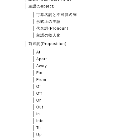
主語(Subject)
可算名詞と不可算名詞
形式上の主語
代名詞(Pronoun)
主語の擬人化
前置詞(Preposition)
At
Apart
Away
For
From
Of
Off
On
Out
In
Into
To
Up