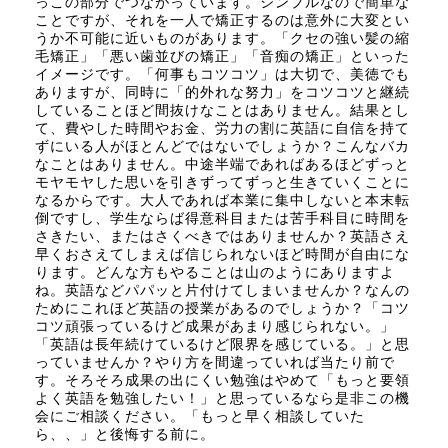
っこの部分でつながっています。シンプルなので簡単な
ことですが、それを一人で矯正するのは意外に大変とい
うか不可能に近いものがあります。「クセの強い髪の縮
毛矯正」「悪い歯並びの矯正」「音痴の矯正」といった
イメージです。「何事もコツコツ」は大切で、美徳でも
ありますが、同時に「的外れな努力」をコツコツと継続
していることほど間抜けなことはありません。結果とし
て、費やした時間やお金、労力の割に英語に自信を持て
ずにいる人がほとんどではないでしょうか？こんなバカ
なことはありません。中途半端であればあるほどずっと
モヤモヤした思いを引きずってずっと生きていくことに
なるからです。大人であれば本業に集中しないと本末転
倒ですし、学生ならば得意科目または苦手科目に時間を
さきたい、またはさくべきではありませんか？英語さえ
早くおさえてしまえば信じられないほど時間が自由にな
ります。どんな方もやることは山のようにありますよ
ね。英語などパパッと片付けてしまいませんか？なんの
ためにこれほど英語の授業があるのでしょうか？「コツ
コツ頑張っているけど成果があまり感じられない。」
「英語は長年続けているけど限界を感じている。」と思
っていませんか？やり方を間違っていれば当たり前で
す。そろそろ成果の出にくい勉強はやめて「もっと要領
よく英語を勉強したい！」と思っているなら是非この機
会にご相談ください。「もっと早く相談していた
ら、、」と後悔する前に。