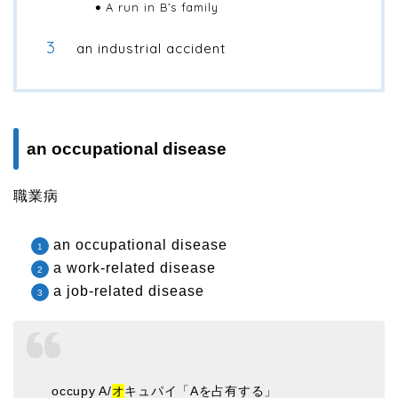
A run in B’s family
an industrial accident
an occupational disease
職業病
an occupational disease
a work-related disease
a job-related disease
occupy A/
オ
キュパイ「Aを占有する」