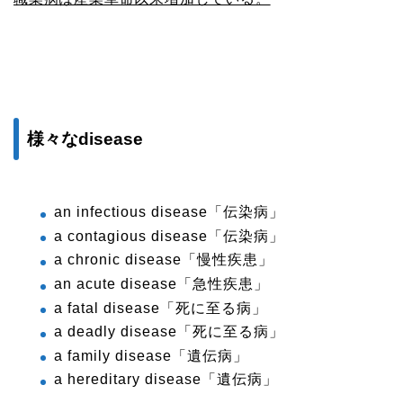
様々なdisease
an infectious disease「伝染病」
a contagious disease「伝染病」
a chronic disease「慢性疾患」
an acute disease「急性疾患」
a fatal disease「死に至る病」
a deadly disease「死に至る病」
a family disease「遺伝病」
a hereditary disease「遺伝病」