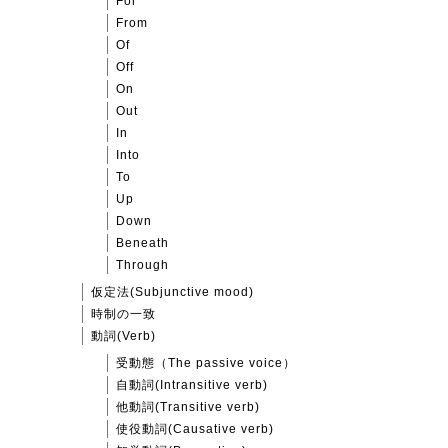
For
From
Of
Off
On
Out
In
Into
To
Up
Down
Beneath
Through
仮定法(Subjunctive mood)
時制の一致
動詞(Verb)
受動態（The passive voice）
自動詞(Intransitive verb)
他動詞(Transitive verb)
使役動詞(Causative verb)