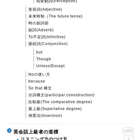
知覚動詞(Perception)
形容詞(Adjective)
未来時制（The future tense)
時の副詞節
副詞(Adverb)
To不定詞(Infinitive)
接続詞(Conjunction)
but
Though
Unless/Except
Noの使い方
because
So that 構文
分詞構文(participal conostruction)
比較級(The comparative degree)
最上級(Superlative degree)
倒置法(Inversion)
3,422
英会話上級者の道標
リスニング力のつけ方
2