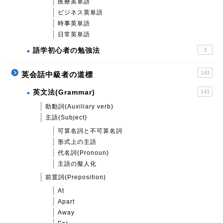
医療英単語
ビジネス英単語
時事英単語
日常英単語
語学初心者の勉強法
3
143
英会話中級者の道標
英文法(Grammar)
143
助動詞(Auxiliary verb)
主語(Subject)
可算名詞と不可算名詞
形式上の主語
代名詞(Pronoun)
主語の擬人化
前置詞(Preposition)
At
Apart
Away