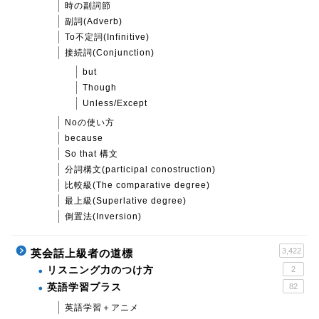
時の副詞節
副詞(Adverb)
To不定詞(Infinitive)
接続詞(Conjunction)
but
Though
Unless/Except
Noの使い方
because
So that 構文
分詞構文(participal conostruction)
比較級(The comparative degree)
最上級(Superlative degree)
倒置法(Inversion)
3,422
英会話上級者の道標
リスニング力のつけ方
2
英語学習プラス
82
英語学習＋アニメ