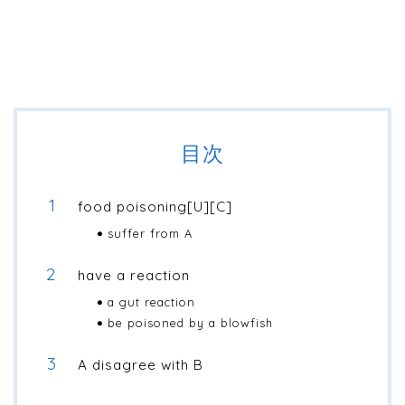
目次
food poisoning[U][C]
suffer from A
have a reaction
a gut reaction
be poisoned by a blowfish
A disagree with B