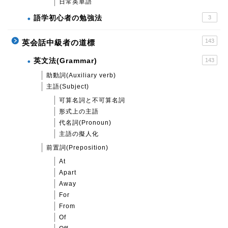
日常英単語
語学初心者の勉強法
3
143
英会話中級者の道標
英文法(Grammar)
143
助動詞(Auxiliary verb)
主語(Subject)
可算名詞と不可算名詞
形式上の主語
代名詞(Pronoun)
主語の擬人化
前置詞(Preposition)
At
Apart
Away
For
From
Of