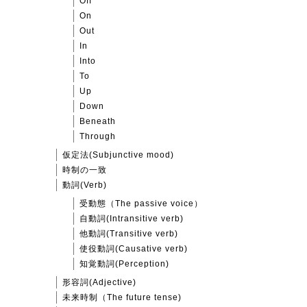
Off
On
Out
In
Into
To
Up
Down
Beneath
Through
仮定法(Subjunctive mood)
時制の一致
動詞(Verb)
受動態（The passive voice）
自動詞(Intransitive verb)
他動詞(Transitive verb)
使役動詞(Causative verb)
知覚動詞(Perception)
形容詞(Adjective)
未来時制（The future tense)