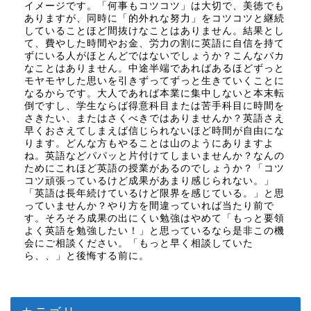
イメージです。「何事もコツコツ」は大切で、美徳でも
ありますが、同時に「的外れな努力」をコツコツと継続
していることほど間抜けなことはありません。結果とし
て、費やした時間やお金、労力の割に英語に自信を持て
ずにいる人がほとんどではないでしょうか？こんなバカ
なことはありません。中途半端であればあるほどずっと
モヤモヤした思いを引きずってずっと生きていくことに
なるからです。大人であれば本業に集中しないと本末転
倒ですし、学生ならば得意科目または苦手科目に時間を
さきたい、またはさくべきではありませんか？英語さえ
早くおさえてしまえば信じられないほど時間が自由にな
ります。どんな方もやることは山のようにありますよ
ね。英語などパパッと片付けてしまいませんか？なんの
ためにこれほど英語の授業があるのでしょうか？「コツ
コツ頑張っているけど成果があまり感じられない。」
「英語は長年続けているけど限界を感じている。」と思
っていませんか？やり方を間違っていれば当たり前で
す。そろそろ成果の出にくい勉強はやめて「もっと要領
よく英語を勉強したい！」と思っているなら是非この機
会にご相談ください。「もっと早く相談していた
ら、、」と後悔する前に。