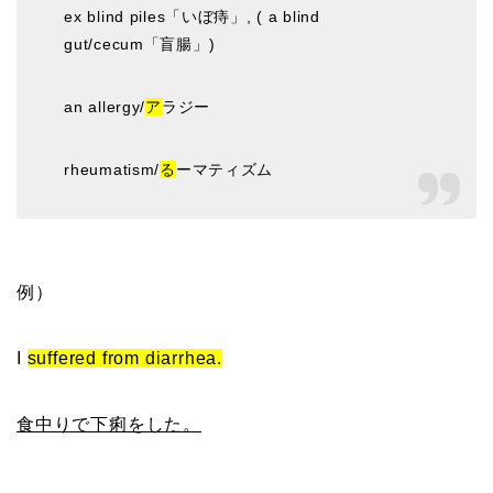
ex blind piles「いぼ痔」, ( a blind
gut/cecum「盲腸」)
an allergy/
ア
ラジー
rheumatism/
る
ーマティズム
例）
I
suffered from diarrhea.
食中りで下痢をした。