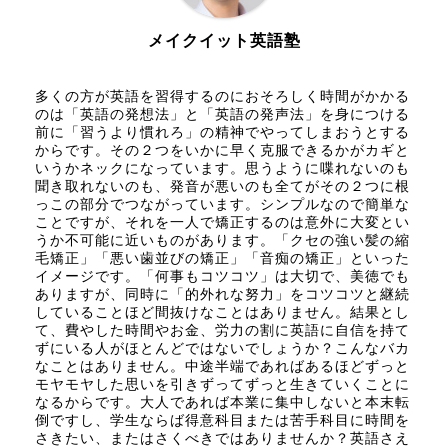
メイクイット英語塾
多くの方が英語を習得するのにおそろしく時間がかかる
のは「英語の発想法」と「英語の発声法」を身につける
前に「習うより慣れろ」の精神でやってしまおうとする
からです。その２つをいかに早く克服できるかがカギと
いうかネックになっています。思うように喋れないのも
聞き取れないのも、発音が悪いのも全てがその２つに根
っこの部分でつながっています。シンプルなので簡単な
ことですが、それを一人で矯正するのは意外に大変とい
うか不可能に近いものがあります。「クセの強い髪の縮
毛矯正」「悪い歯並びの矯正」「音痴の矯正」といった
イメージです。「何事もコツコツ」は大切で、美徳でも
ありますが、同時に「的外れな努力」をコツコツと継続
していることほど間抜けなことはありません。結果とし
て、費やした時間やお金、労力の割に英語に自信を持て
ずにいる人がほとんどではないでしょうか？こんなバカ
なことはありません。中途半端であればあるほどずっと
モヤモヤした思いを引きずってずっと生きていくことに
なるからです。大人であれば本業に集中しないと本末転
倒ですし、学生ならば得意科目または苦手科目に時間を
さきたい、またはさくべきではありませんか？英語さえ