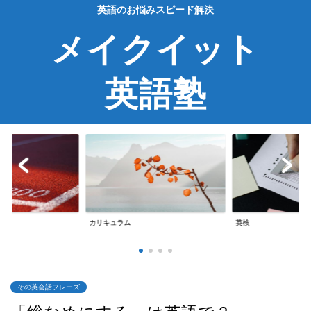
英語のお悩みスピード解決
メイクイット
英語塾
英検
英会話
その英会話フレーズ