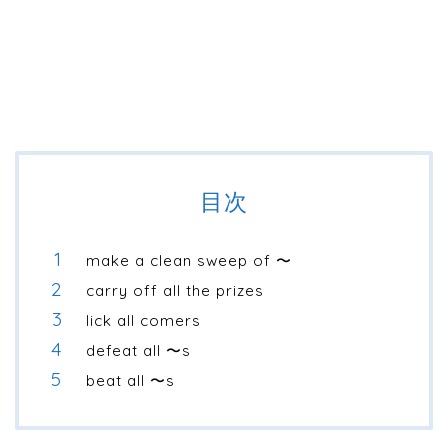
目次
make a clean sweep of 〜
carry off all the prizes
lick all comers
defeat all 〜s
beat all 〜s