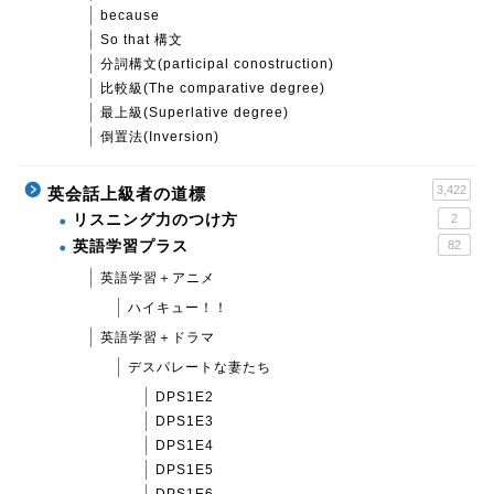
because
So that 構文
分詞構文(participal conostruction)
比較級(The comparative degree)
最上級(Superlative degree)
倒置法(Inversion)
3,422
英会話上級者の道標
リスニング力のつけ方
2
英語学習プラス
82
英語学習＋アニメ
ハイキュー！！
英語学習＋ドラマ
デスパレートな妻たち
DPS1E2
DPS1E3
DPS1E4
DPS1E5