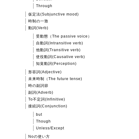
Through
仮定法(Subjunctive mood)
時制の一致
動詞(Verb)
受動態（The passive voice）
自動詞(Intransitive verb)
他動詞(Transitive verb)
使役動詞(Causative verb)
知覚動詞(Perception)
形容詞(Adjective)
未来時制（The future tense)
時の副詞節
副詞(Adverb)
To不定詞(Infinitive)
接続詞(Conjunction)
but
Though
Unless/Except
Noの使い方