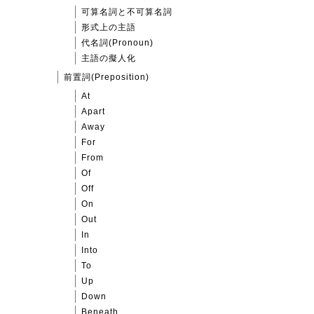
可算名詞と不可算名詞
形式上の主語
代名詞(Pronoun)
主語の擬人化
前置詞(Preposition)
At
Apart
Away
For
From
Of
Off
On
Out
In
Into
To
Up
Down
Beneath