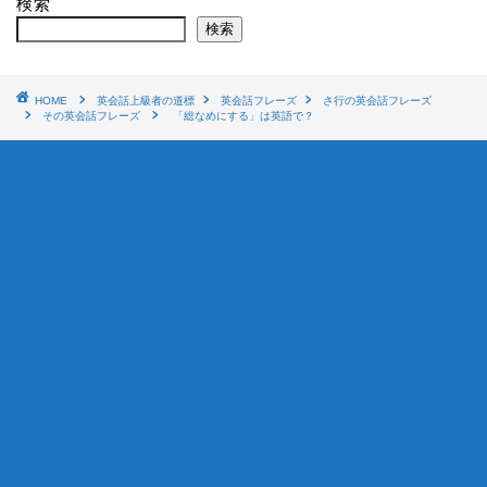
検索
検索
HOME
英会話上級者の道標
英会話フレーズ
さ行の英会話フレーズ
その英会話フレーズ
「総なめにする」は英語で？