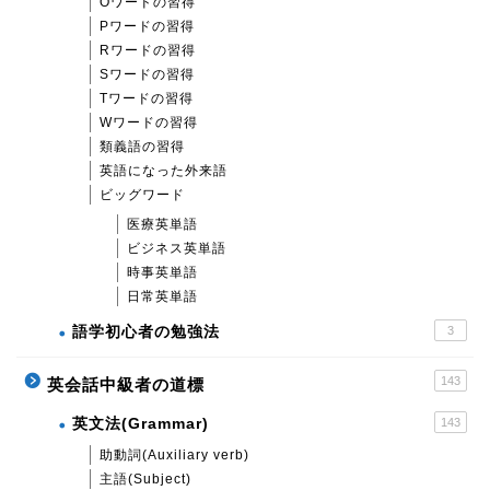
Oワードの習得
Pワードの習得
Rワードの習得
Sワードの習得
Tワードの習得
Wワードの習得
類義語の習得
英語になった外来語
ビッグワード
医療英単語
ビジネス英単語
時事英単語
日常英単語
語学初心者の勉強法
3
143
英会話中級者の道標
英文法(Grammar)
143
助動詞(Auxiliary verb)
主語(Subject)