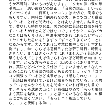
うか不可能に近いものがあります。「クセの強い髪の縮
毛矯正」「悪い歯並びの矯正」「音痴の矯正」といった
イメージです。「何事もコツコツ」は大切で、美徳でも
ありますが、同時に「的外れな努力」をコツコツと継続
していることほど間抜けなことはありません。結果とし
て、費やした時間やお金、労力の割に英語に自信を持て
ずにいる人がほとんどではないでしょうか？こんなバカ
なことはありません。中途半端であればあるほどずっと
モヤモヤした思いを引きずってずっと生きていくことに
なるからです。大人であれば本業に集中しないと本末転
倒ですし、学生ならば得意科目または苦手科目に時間を
さきたい、またはさくべきではありませんか？英語さえ
早くおさえてしまえば信じられないほど時間が自由にな
ります。どんな方もやることは山のようにありますよ
ね。英語などパパッと片付けてしまいませんか？なんの
ためにこれほど英語の授業があるのでしょうか？「コツ
コツ頑張っているけど成果があまり感じられない。」
「英語は長年続けているけど限界を感じている。」と思
っていませんか？やり方を間違っていれば当たり前で
す。そろそろ成果の出にくい勉強はやめて「もっと要領
よく英語を勉強したい！」と思っているなら是非この機
会にご相談ください。「もっと早く相談していた
ら、、」と後悔する前に。