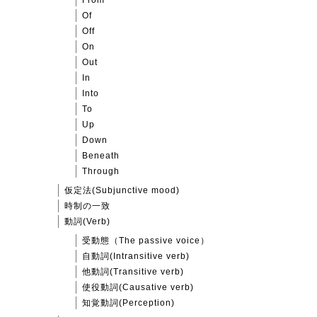
From
Of
Off
On
Out
In
Into
To
Up
Down
Beneath
Through
仮定法(Subjunctive mood)
時制の一致
動詞(Verb)
受動態（The passive voice）
自動詞(Intransitive verb)
他動詞(Transitive verb)
使役動詞(Causative verb)
知覚動詞(Perception)