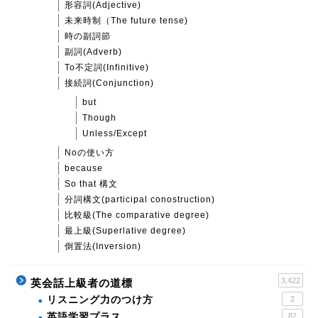
形容詞(Adjective)
未来時制（The future tense)
時の副詞節
副詞(Adverb)
To不定詞(Infinitive)
接続詞(Conjunction)
but
Though
Unless/Except
Noの使い方
because
So that 構文
分詞構文(participal conostruction)
比較級(The comparative degree)
最上級(Superlative degree)
倒置法(Inversion)
3,422
英会話上級者の道標
リスニング力のつけ方
2
英語学習プラス
82