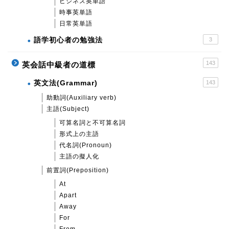
ビジネス英単語
時事英単語
日常英単語
語学初心者の勉強法
3
143
英会話中級者の道標
英文法(Grammar)
143
助動詞(Auxiliary verb)
主語(Subject)
可算名詞と不可算名詞
形式上の主語
代名詞(Pronoun)
主語の擬人化
前置詞(Preposition)
At
Apart
Away
For