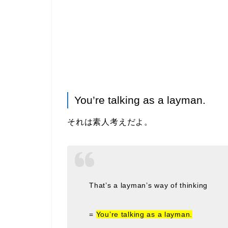
You’re talking as a layman.
それは素人考えだよ。
That’s a layman’s way of thinking
=
You’re talking as a layman.