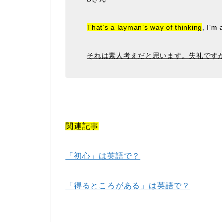
That’s a layman’s way of thinking
, I’m 
それは素人考えだと思います。失礼です
関連記事
「初心」は英語で？
「得るところがある」は英語で？