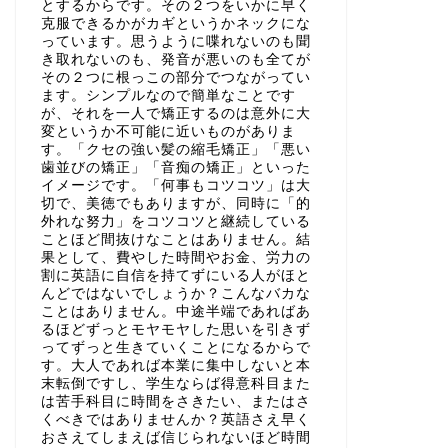
とするからです。その２つをいかに早く
克服できるかがカギというかネックにな
っています。思うように喋れないのも聞
き取れないのも、発音が悪いのも全てが
その２つに根っこの部分でつながってい
ます。シンプルなので簡単なことです
が、それを一人で矯正するのは意外に大
変というか不可能に近いものがありま
す。「クセの強い髪の縮毛矯正」「悪い
歯並びの矯正」「音痴の矯正」といった
イメージです。「何事もコツコツ」は大
切で、美徳でもありますが、同時に「的
外れな努力」をコツコツと継続している
ことほど間抜けなことはありません。結
果として、費やした時間やお金、労力の
割に英語に自信を持てずにいる人がほと
んどではないでしょうか？こんなバカな
ことはありません。中途半端であればあ
るほどずっとモヤモヤした思いを引きず
ってずっと生きていくことになるからで
す。大人であれば本業に集中しないと本
末転倒ですし、学生ならば得意科目また
は苦手科目に時間をさきたい、またはさ
くべきではありませんか？英語さえ早く
おさえてしまえば信じられないほど時間