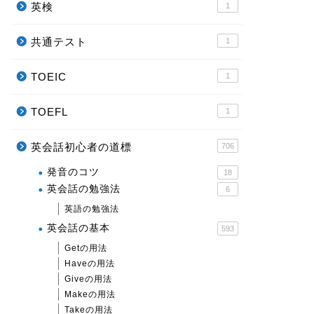
英検
1
共通テスト
1
TOEIC
1
TOEFL
1
英会話初心者の道標
706
発音のコツ
18
英会話の勉強法
6
英語の勉強法
英会話の基本
593
Getの用法
Haveの用法
Giveの用法
Makeの用法
Takeの用法