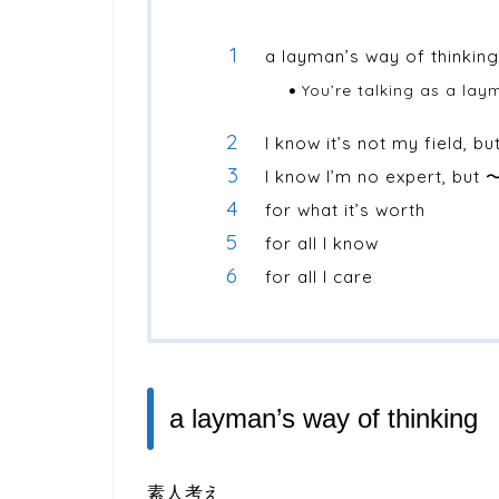
a layman’s way of thinking
You’re talking as a lay
I know it’s not my field, b
I know I’m no expert, but 
for what it’s worth
for all I know
for all I care
a layman’s way of thinking
素人考え