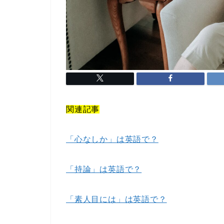
関連記事
「心なしか」は英語で？
「持論」は英語で？
「素人目には」は英語で？