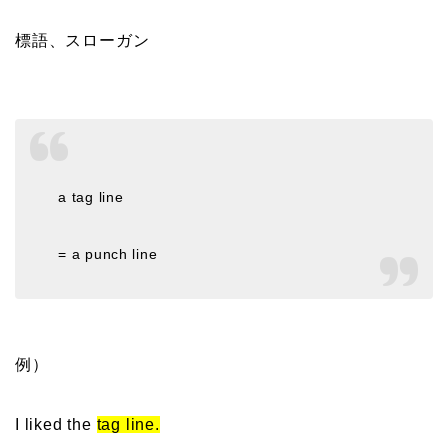
標語、スローガン
a tag line
= a punch line
例）
I liked the
tag line.