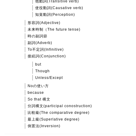
他動詞(Transitive verb)
使役動詞(Causative verb)
知覚動詞(Perception)
形容詞(Adjective)
未来時制（The future tense)
時の副詞節
副詞(Adverb)
To不定詞(Infinitive)
接続詞(Conjunction)
but
Though
Unless/Except
Noの使い方
because
So that 構文
分詞構文(participal conostruction)
比較級(The comparative degree)
最上級(Superlative degree)
倒置法(Inversion)