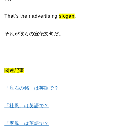
That’s their advertising
slogan
.
それが彼らの宣伝文句だ。
関連記事
「座右の銘」は英語で？
「社風」は英語で？
「家風」は英語で？