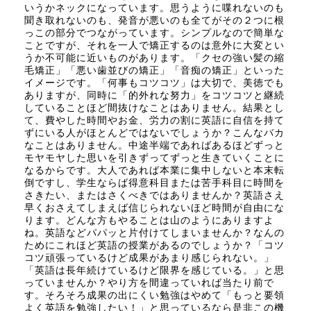
いうかネックになっています。思うように喋れないのも
聞き取れないのも、発音が悪いのも全てがその２つに根
っこの部分でつながっています。シンプルなので簡単な
ことですが、それを一人で矯正するのは意外に大変とい
うか不可能に近いものがあります。「クセの強い髪の縮
毛矯正」「悪い歯並びの矯正」「音痴の矯正」といった
イメージです。「何事もコツコツ」は大切で、美徳でも
ありますが、同時に「的外れな努力」をコツコツと継続
していることほど間抜けなことはありません。結果とし
て、費やした時間やお金、労力の割に英語に自信を持て
ずにいる人がほとんどではないでしょうか？こんなバカ
なことはありません。中途半端であればあるほどずっと
モヤモヤした思いを引きずってずっと生きていくことに
なるからです。大人であれば本業に集中しないと本末転
倒ですし、学生ならば得意科目または苦手科目に時間を
さきたい、またはさくべきではありませんか？英語さえ
早くおさえてしまえば信じられないほど時間が自由にな
ります。どんな方もやることは山のようにありますよ
ね。英語などパパッと片付けてしまいませんか？なんの
ためにこれほど英語の授業があるのでしょうか？「コツ
コツ頑張っているけど成果があまり感じられない。」
「英語は長年続けているけど限界を感じている。」と思
っていませんか？やり方を間違っていれば当たり前で
す。そろそろ成果の出にくい勉強はやめて「もっと要領
よく英語を勉強したい！」と思っているなら是非この機