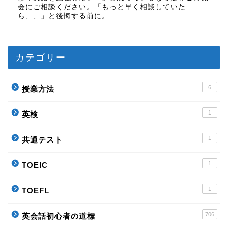
会にご相談ください。「もっと早く相談していた
ら、、」と後悔する前に。
カテゴリー
6
授業方法
1
英検
1
共通テスト
1
TOEIC
1
TOEFL
706
英会話初心者の道標