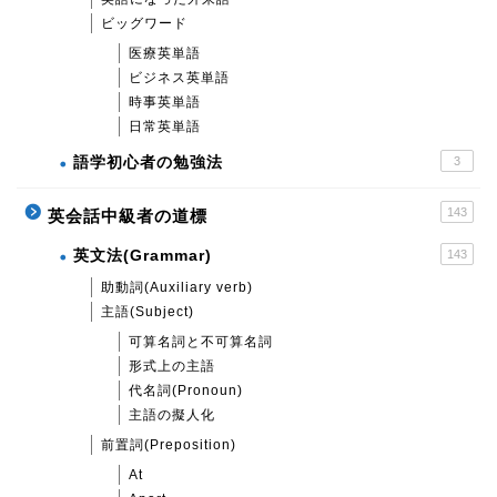
ビッグワード
医療英単語
ビジネス英単語
時事英単語
日常英単語
語学初心者の勉強法
3
143
英会話中級者の道標
英文法(Grammar)
143
助動詞(Auxiliary verb)
主語(Subject)
可算名詞と不可算名詞
形式上の主語
代名詞(Pronoun)
主語の擬人化
前置詞(Preposition)
At