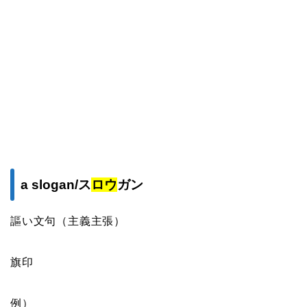
a slogan/ス
ロウ
ガン
謳い文句（主義主張）
旗印
例）