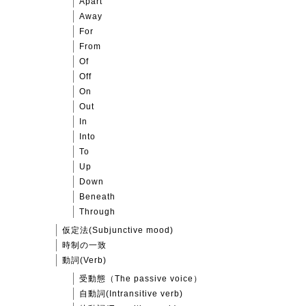
Apart
Away
For
From
Of
Off
On
Out
In
Into
To
Up
Down
Beneath
Through
仮定法(Subjunctive mood)
時制の一致
動詞(Verb)
受動態（The passive voice）
自動詞(Intransitive verb)