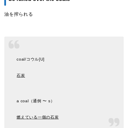
油を搾られる
coal/コウル[U]
石炭
a coal（通例 〜 s）
燃えている一個の石炭