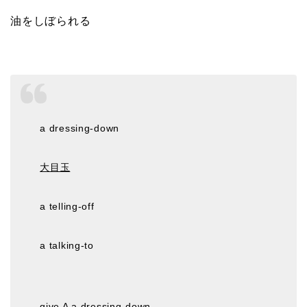
油をしぼられる
a dressing-down
大目玉
a telling-off
a talking-to
give A a dressing-down