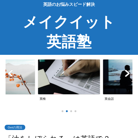
英語のお悩みスピード解決
メイクイット
英語塾
英検
英会話
Getの用法