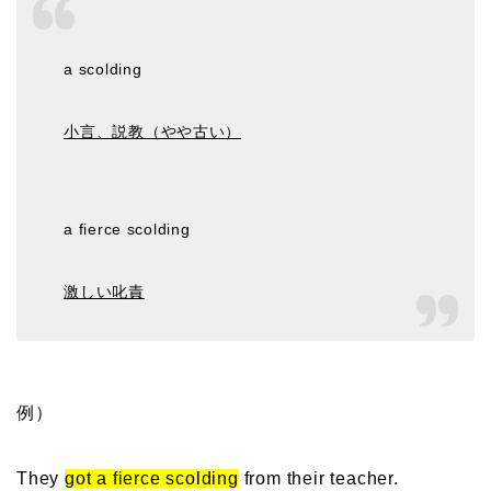
a scolding
小言、説教（やや古い）
a fierce scolding
激しい叱責
例）
They
got a fierce scolding
from their teacher.