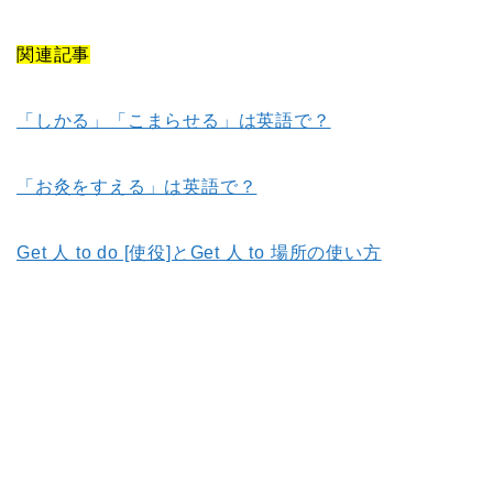
関連記事
「しかる」「こまらせる」は英語で？
「お灸をすえる」は英語で？
Get 人 to do [使役]とGet 人 to 場所の使い方