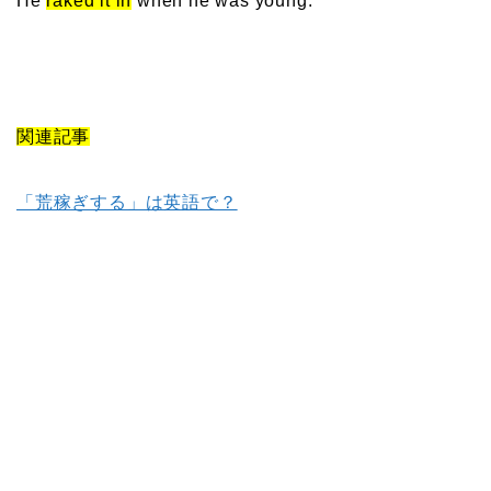
He
raked it in
when he was young.
関連記事
「荒稼ぎする」は英語で？