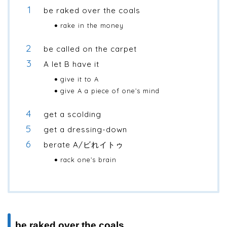
be raked over the coals
rake in the money
be called on the carpet
A let B have it
give it to A
give A a piece of one’s mind
get a scolding
get a dressing-down
berate A/ビれイトゥ
rack one’s brain
be raked over the coals