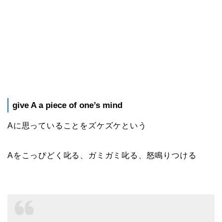
give A a piece of one’s mind
Aに思っていることをズケズケという
Aをこっぴどく叱る、ガミガミ叱る、怒鳴りつける