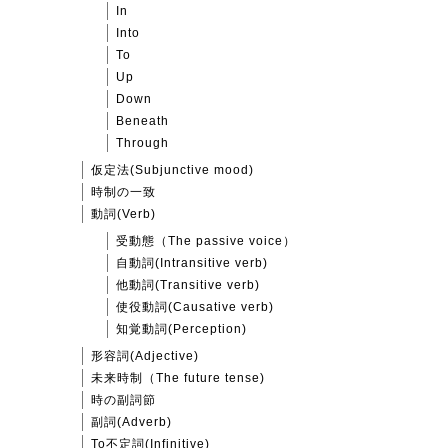
In
Into
To
Up
Down
Beneath
Through
仮定法(Subjunctive mood)
時制の一致
動詞(Verb)
受動態（The passive voice）
自動詞(Intransitive verb)
他動詞(Transitive verb)
使役動詞(Causative verb)
知覚動詞(Perception)
形容詞(Adjective)
未来時制（The future tense)
時の副詞節
副詞(Adverb)
To不定詞(Infinitive)