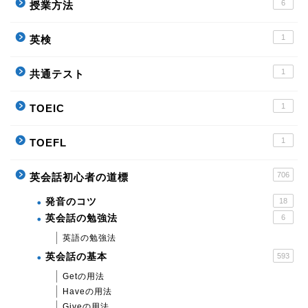
6
授業方法
1
英検
1
共通テスト
1
TOEIC
1
TOEFL
706
英会話初心者の道標
発音のコツ
18
英会話の勉強法
6
英語の勉強法
英会話の基本
593
Getの用法
Haveの用法
Giveの用法