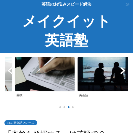
英語のお悩みスピード解決
メイクイット
英語塾
TOEIC
英会話
TOEIC
ほの英会話フレーズ