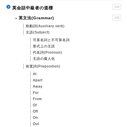
143
英会話中級者の道標
英文法(Grammar)
143
助動詞(Auxiliary verb)
主語(Subject)
可算名詞と不可算名詞
形式上の主語
代名詞(Pronoun)
主語の擬人化
前置詞(Preposition)
At
Apart
Away
For
From
Of
Off
On
Out