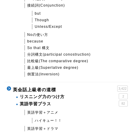
接続詞(Conjunction)
but
Though
Unless/Except
Noの使い方
because
So that 構文
分詞構文(participal conostruction)
比較級(The comparative degree)
最上級(Superlative degree)
倒置法(Inversion)
3,422
英会話上級者の道標
リスニング力のつけ方
2
英語学習プラス
82
英語学習＋アニメ
ハイキュー！！
英語学習＋ドラマ