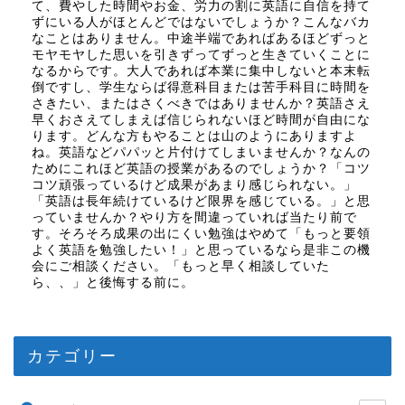
て、費やした時間やお金、労力の割に英語に自信を持て
ずにいる人がほとんどではないでしょうか？こんなバカ
なことはありません。中途半端であればあるほどずっと
モヤモヤした思いを引きずってずっと生きていくことに
なるからです。大人であれば本業に集中しないと本末転
倒ですし、学生ならば得意科目または苦手科目に時間を
さきたい、またはさくべきではありませんか？英語さえ
早くおさえてしまえば信じられないほど時間が自由にな
ります。どんな方もやることは山のようにありますよ
ね。英語などパパッと片付けてしまいませんか？なんの
ためにこれほど英語の授業があるのでしょうか？「コツ
コツ頑張っているけど成果があまり感じられない。」
「英語は長年続けているけど限界を感じている。」と思
っていませんか？やり方を間違っていれば当たり前で
す。そろそろ成果の出にくい勉強はやめて「もっと要領
よく英語を勉強したい！」と思っているなら是非この機
会にご相談ください。「もっと早く相談していた
ら、、」と後悔する前に。
カテゴリー