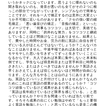
いうかネックになっています。思うように喋れないのも
聞き取れないのも、発音が悪いのも全てがその２つに根
っこの部分でつながっています。シンプルなので簡単な
ことですが、それを一人で矯正するのは意外に大変とい
うか不可能に近いものがあります。「クセの強い髪の縮
毛矯正」「悪い歯並びの矯正」「音痴の矯正」といった
イメージです。「何事もコツコツ」は大切で、美徳でも
ありますが、同時に「的外れな努力」をコツコツと継続
していることほど間抜けなことはありません。結果とし
て、費やした時間やお金、労力の割に英語に自信を持て
ずにいる人がほとんどではないでしょうか？こんなバカ
なことはありません。中途半端であればあるほどずっと
モヤモヤした思いを引きずってずっと生きていくことに
なるからです。大人であれば本業に集中しないと本末転
倒ですし、学生ならば得意科目または苦手科目に時間を
さきたい、またはさくべきではありませんか？英語さえ
早くおさえてしまえば信じられないほど時間が自由にな
ります。どんな方もやることは山のようにありますよ
ね。英語などパパッと片付けてしまいませんか？なんの
ためにこれほど英語の授業があるのでしょうか？「コツ
コツ頑張っているけど成果があまり感じられない。」
「英語は長年続けているけど限界を感じている。」と思
っていませんか？やり方を間違っていれば当たり前で
す。そろそろ成果の出にくい勉強はやめて「もっと要領
よく英語を勉強したい！」と思っているなら是非この機