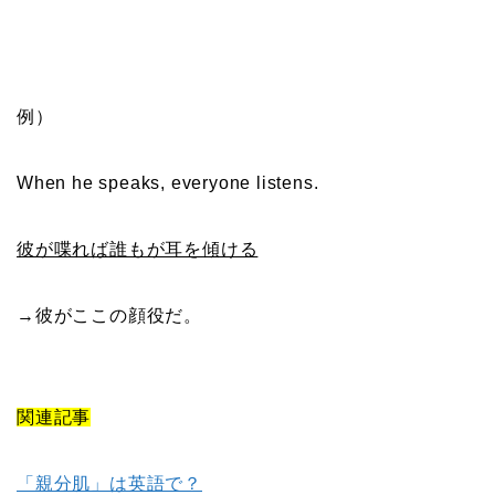
例）
When he speaks, everyone listens.
彼が喋れば誰もが耳を傾ける
→彼がここの顔役だ。
関連記事
「親分肌」は英語で？