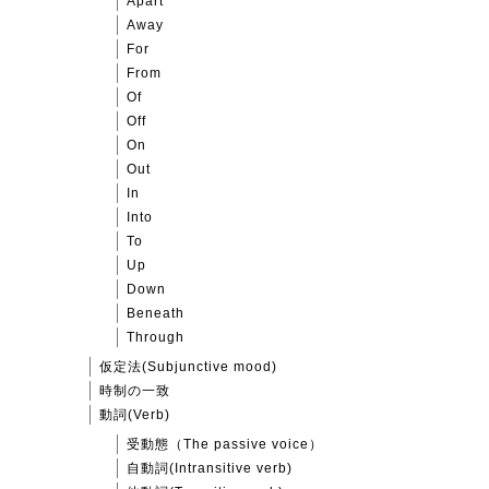
Apart
Away
For
From
Of
Off
On
Out
In
Into
To
Up
Down
Beneath
Through
仮定法(Subjunctive mood)
時制の一致
動詞(Verb)
受動態（The passive voice）
自動詞(Intransitive verb)