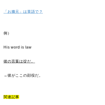
「お膝元」は英語で？
例）
His word is law
彼の言葉は掟だ。
→彼がここの顔役だ。
関連記事