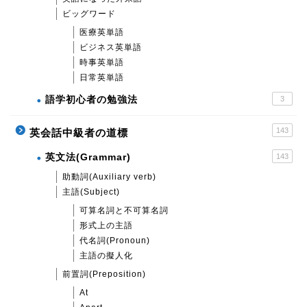
ビッグワード
医療英単語
ビジネス英単語
時事英単語
日常英単語
語学初心者の勉強法
3
143
英会話中級者の道標
英文法(Grammar)
143
助動詞(Auxiliary verb)
主語(Subject)
可算名詞と不可算名詞
形式上の主語
代名詞(Pronoun)
主語の擬人化
前置詞(Preposition)
At