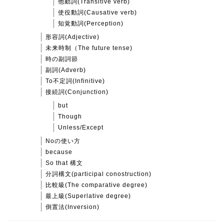
他動詞(Transitive verb)
使役動詞(Causative verb)
知覚動詞(Perception)
形容詞(Adjective)
未来時制（The future tense)
時の副詞節
副詞(Adverb)
To不定詞(Infinitive)
接続詞(Conjunction)
but
Though
Unless/Except
Noの使い方
because
So that 構文
分詞構文(participal conostruction)
比較級(The comparative degree)
最上級(Superlative degree)
倒置法(Inversion)