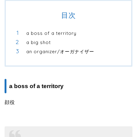
目次
a boss of a territory
a big shot
an organizer/オーガナイザー
a boss of a territory
顔役