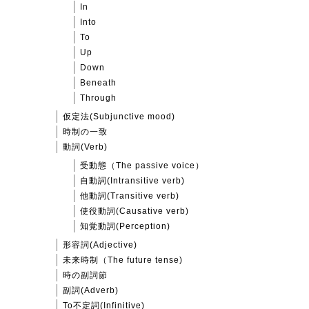
In
Into
To
Up
Down
Beneath
Through
仮定法(Subjunctive mood)
時制の一致
動詞(Verb)
受動態（The passive voice）
自動詞(Intransitive verb)
他動詞(Transitive verb)
使役動詞(Causative verb)
知覚動詞(Perception)
形容詞(Adjective)
未来時制（The future tense)
時の副詞節
副詞(Adverb)
To不定詞(Infinitive)