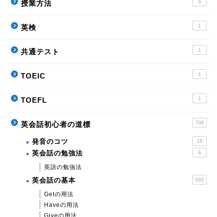
6
授業方法
1
英検
1
共通テスト
1
TOEIC
1
TOEFL
706
英会話初心者の道標
発音のコツ
18
英会話の勉強法
6
英語の勉強法
英会話の基本
593
Getの用法
Haveの用法
Giveの用法