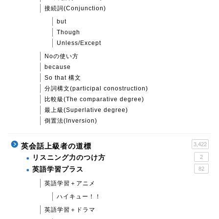
接続詞(Conjunction)
but
Though
Unless/Except
Noの使い方
because
So that 構文
分詞構文(participal conostruction)
比較級(The comparative degree)
最上級(Superlative degree)
倒置法(Inversion)
3,422
英会話上級者の道標
リスニング力のつけ方
2
英語学習プラス
82
英語学習＋アニメ
ハイキュー！！
英語学習＋ドラマ