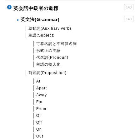
143
英会話中級者の道標
英文法(Grammar)
143
助動詞(Auxiliary verb)
主語(Subject)
可算名詞と不可算名詞
形式上の主語
代名詞(Pronoun)
主語の擬人化
前置詞(Preposition)
At
Apart
Away
For
From
Of
Off
On
Out