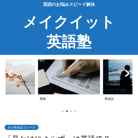
英語のお悩みスピード解決
メイクイット
英語塾
TOEIC
英会話
TOEIC
みの英会話フレーズ