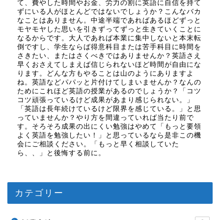
て、費やした時間やお金、労力の割に英語に自信を持て
ずにいる人がほとんどではないでしょうか？こんなバカ
なことはありません。中途半端であればあるほどずっと
モヤモヤした思いを引きずってずっと生きていくことに
なるからです。大人であれば本業に集中しないと本末転
倒ですし、学生ならば得意科目または苦手科目に時間を
さきたい、またはさくべきではありませんか？英語さえ
早くおさえてしまえば信じられないほど時間が自由にな
ります。どんな方もやることは山のようにありますよ
ね。英語などパパッと片付けてしまいませんか？なんの
ためにこれほど英語の授業があるのでしょうか？「コツ
コツ頑張っているけど成果があまり感じられない。」
「英語は長年続けているけど限界を感じている。」と思
っていませんか？やり方を間違っていれば当たり前で
す。そろそろ成果の出にくい勉強はやめて「もっと要領
よく英語を勉強したい！」と思っているなら是非この機
会にご相談ください。「もっと早く相談していた
ら、、」と後悔する前に。
カテゴリー