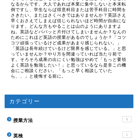
なるからです。大人であれば本業に集中しないと本末転
倒ですし、学生ならば得意科目または苦手科目に時間を
さきたい、またはさくべきではありませんか？英語さえ
早くおさえてしまえば信じられないほど時間が自由にな
ります。どんな方もやることは山のようにありますよ
ね。英語などパパッと片付けてしまいませんか？なんの
ためにこれほど英語の授業があるのでしょうか？「コツ
コツ頑張っているけど成果があまり感じられない。」
「英語は長年続けているけど限界を感じている。」と思
っていませんか？やり方を間違っていれば当たり前で
す。そろそろ成果の出にくい勉強はやめて「もっと要領
よく英語を勉強したい！」と思っているなら是非この機
会にご相談ください。「もっと早く相談していた
ら、、」と後悔する前に。
カテゴリー
6
授業方法
1
英検