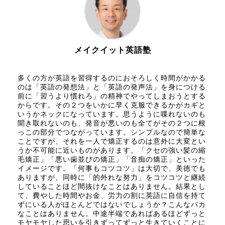
メイクイット英語塾
多くの方が英語を習得するのにおそろしく時間がかかる
のは「英語の発想法」と「英語の発声法」を身につける
前に「習うより慣れろ」の精神でやってしまおうとする
からです。その２つをいかに早く克服できるかがカギと
いうかネックになっています。思うように喋れないのも
聞き取れないのも、発音が悪いのも全てがその２つに根
っこの部分でつながっています。シンプルなので簡単な
ことですが、それを一人で矯正するのは意外に大変とい
うか不可能に近いものがあります。「クセの強い髪の縮
毛矯正」「悪い歯並びの矯正」「音痴の矯正」といった
イメージです。「何事もコツコツ」は大切で、美徳でも
ありますが、同時に「的外れな努力」をコツコツと継続
していることほど間抜けなことはありません。結果とし
て、費やした時間やお金、労力の割に英語に自信を持て
ずにいる人がほとんどではないでしょうか？こんなバカ
なことはありません。中途半端であればあるほどずっと
モヤモヤした思いを引きずってずっと生きていくことに