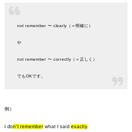
not remember 〜 clearly（＝明確に）
や
not remember 〜 correctly（＝正しく）
でもOKです。
例）
I do
n’t remember
what I said
exactly
.