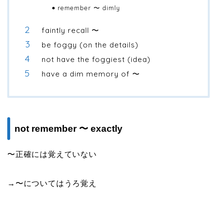
remember 〜 dimly
faintly recall 〜
be foggy (on the details)
not have the foggiest (idea)
have a dim memory of 〜
not remember 〜 exactly
〜正確には覚えていない
→〜についてはうろ覚え