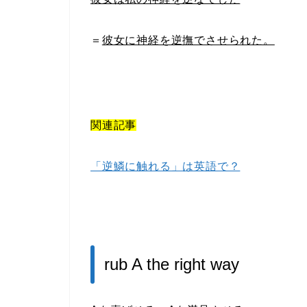
＝
彼女に神経を逆撫でさせられた。
関連記事
「逆鱗に触れる」は英語で？
rub A the right way