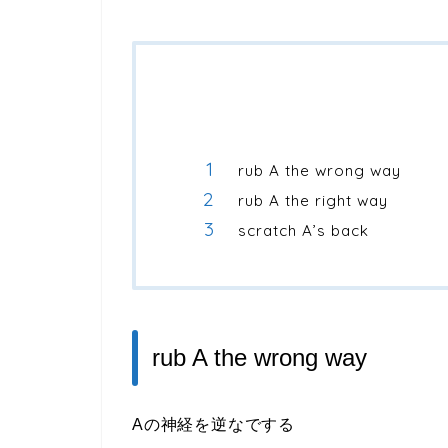
rub A the wrong way
rub A the right way
scratch A’s back
rub A the wrong way
Aの神経を逆なでする