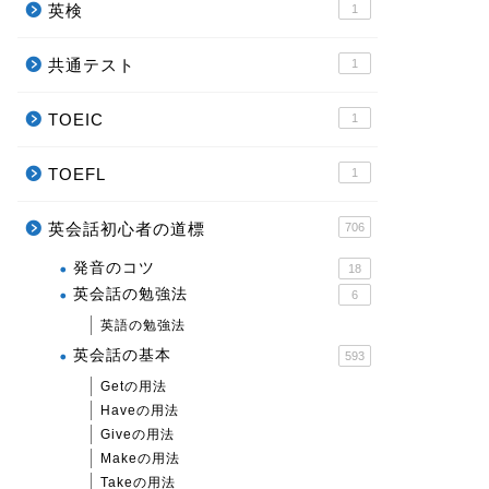
英検
1
共通テスト
1
TOEIC
1
TOEFL
1
英会話初心者の道標
706
発音のコツ
18
英会話の勉強法
6
英語の勉強法
英会話の基本
593
Getの用法
Haveの用法
Giveの用法
Makeの用法
Takeの用法