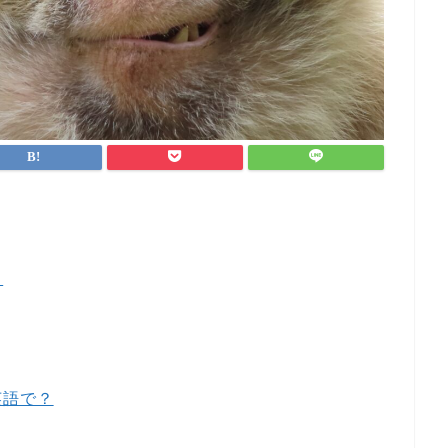
？
英語で？