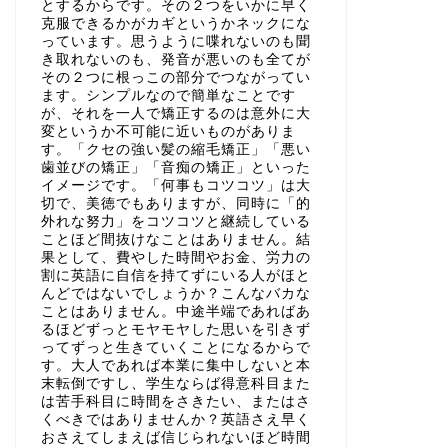
とするからです。その２つをいかに早く
克服できるかがカギというかネックにな
っています。思うように喋れないのも聞
き取れないのも、発音が悪いのも全てが
その２つに根っこの部分でつながってい
ます。シンプルなので簡単なことです
が、それを一人で矯正するのは意外に大
変というか不可能に近いものがありま
す。「クセの強い髪の縮毛矯正」「悪い
歯並びの矯正」「音痴の矯正」といった
イメージです。「何事もコツコツ」は大
切で、美徳でもありますが、同時に「的
外れな努力」をコツコツと継続している
ことほど間抜けなことはありません。結
果として、費やした時間やお金、労力の
割に英語に自信を持てずにいる人がほと
んどではないでしょうか？こんなバカな
ことはありません。中途半端であればあ
るほどずっとモヤモヤした思いを引きず
ってずっと生きていくことになるからで
す。大人であれば本業に集中しないと本
末転倒ですし、学生ならば得意科目また
は苦手科目に時間をさきたい、またはさ
くべきではありませんか？英語さえ早く
おさえてしまえば信じられないほど時間