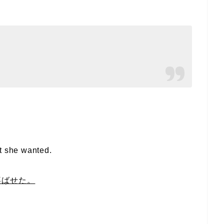
t she wanted.
喜ばせた。