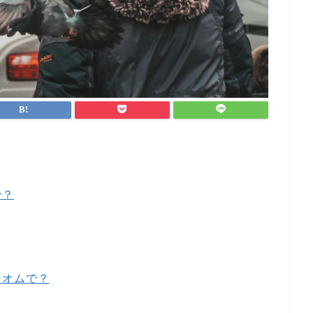
で？
ィオムで？