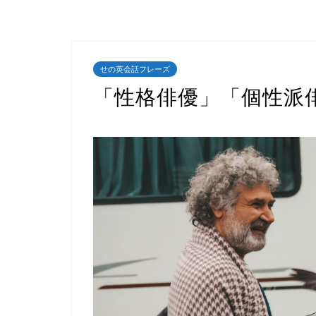
せの英会話フレーズ
「性格俳優」「個性派