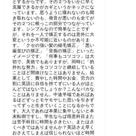
とするからです。その２つをいかに早く
克服できるかがカギというかネックにな
っています。思うように喋れないのも聞
き取れないのも、発音が悪いのも全てが
その２つに根っこの部分でつながってい
ます。シンプルなので簡単なことです
が、それを一人で矯正するのは意外に大
変というか不可能に近いものがありま
す。「クセの強い髪の縮毛矯正」「悪い
歯並びの矯正」「音痴の矯正」といった
イメージです。「何事もコツコツ」は大
切で、美徳でもありますが、同時に「的
外れな努力」をコツコツと継続している
ことほど間抜けなことはありません。結
果として、費やした時間やお金、労力の
割に英語に自信を持てずにいる人がほと
んどではないでしょうか？こんなバカな
ことはありません。中途半端であればあ
るほどずっとモヤモヤした思いを引きず
ってずっと生きていくことになるからで
す。大人であれば本業に集中しないと本
末転倒ですし、学生ならば得意科目また
は苦手科目に時間をさきたい、またはさ
くべきではありませんか？英語さえ早く
おさえてしまえば信じられないほど時間