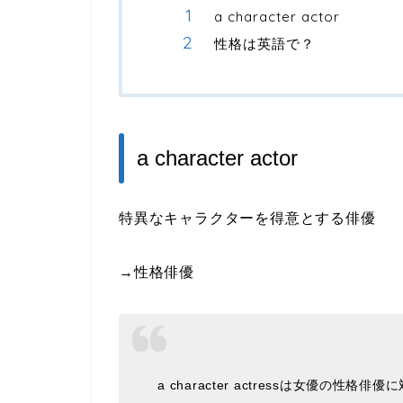
a character actor
性格は英語で？
a character actor
特異なキャラクターを得意とする俳優
→性格俳優
a character actressは女優の性