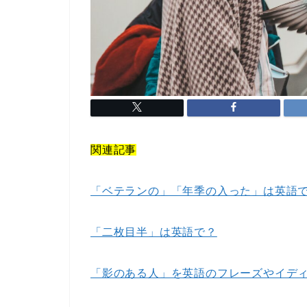
関連記事
「ベテランの」「年季の入った」は英語
「二枚目半」は英語で？
「影のある人」を英語のフレーズやイデ