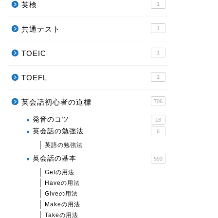
英検
1
共通テスト
1
TOEIC
1
TOEFL
1
英会話初心者の道標
706
発音のコツ
18
英会話の勉強法
6
英語の勉強法
英会話の基本
593
Getの用法
Haveの用法
Giveの用法
Makeの用法
Takeの用法