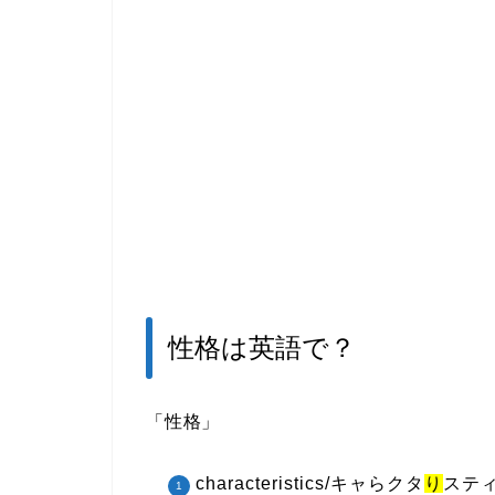
性格は英語で？
「性格」
characteristics/キャらクタ
り
ステ