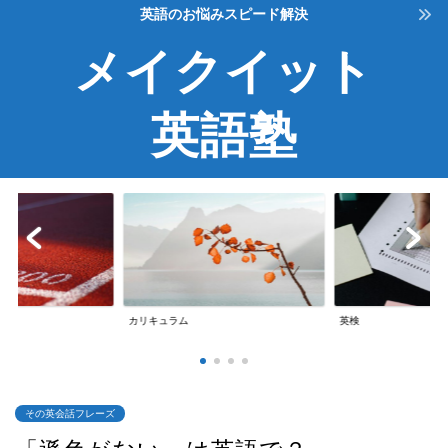
英語のお悩みスピード解決
メイクイット
英語塾
英検
英会話
その英会話フレーズ