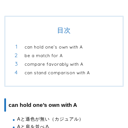
目次
can hold one’s own with A
be a match for A
compare favorably with A
can stand comparison with A
can hold one’s own with A
Aと遜色が無い（カジュアル）
Aと肩を並べる