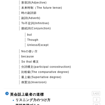
形容詞(Adjective)
未来時制（The future tense)
時の副詞節
副詞(Adverb)
To不定詞(Infinitive)
接続詞(Conjunction)
but
Though
Unless/Except
Noの使い方
because
So that 構文
分詞構文(participal conostruction)
比較級(The comparative degree)
最上級(Superlative degree)
倒置法(Inversion)
3,422
英会話上級者の道標
リスニング力のつけ方
2