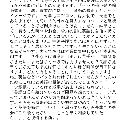
ことですが、それを一人で矯正するのは意外に大変とい
うか不可能に近いものがあります。「クセの強い髪の縮
毛矯正」「悪い歯並びの矯正」「音痴の矯正」といった
イメージです。「何事もコツコツ」は大切で、美徳でも
ありますが、同時に「的外れな努力」をコツコツと継続
していることほど間抜けなことはありません。結果とし
て、費やした時間やお金、労力の割に英語に自信を持て
ずにいる人がほとんどではないでしょうか？こんなバカ
なことはありません。中途半端であればあるほどずっと
モヤモヤした思いを引きずってずっと生きていくことに
なるからです。大人であれば本業に集中しないと本末転
倒ですし、学生ならば得意科目または苦手科目に時間を
さきたい、またはさくべきではありませんか？英語さえ
早くおさえてしまえば信じられないほど時間が自由にな
ります。どんな方もやることは山のようにありますよ
ね。英語などパパッと片付けてしまいませんか？なんの
ためにこれほど英語の授業があるのでしょうか？「コツ
コツ頑張っているけど成果があまり感じられない。」
「英語は長年続けているけど限界を感じている。」と思
っていませんか？やり方を間違っていれば当たり前で
す。そろそろ成果の出にくい勉強はやめて「もっと要領
よく英語を勉強したい！」と思っているなら是非この機
会にご相談ください。「もっと早く相談していた
ら、、」と後悔する前に。