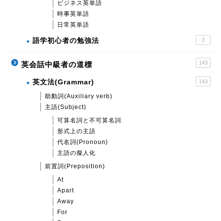
ビジネス英単語
時事英単語
日常英単語
語学初心者の勉強法
3
143
英会話中級者の道標
英文法(Grammar)
143
助動詞(Auxiliary verb)
主語(Subject)
可算名詞と不可算名詞
形式上の主語
代名詞(Pronoun)
主語の擬人化
前置詞(Preposition)
At
Apart
Away
For