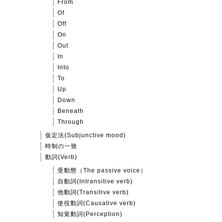
From
Of
Off
On
Out
In
Into
To
Up
Down
Beneath
Through
仮定法(Subjunctive mood)
時制の一致
動詞(Verb)
受動態（The passive voice）
自動詞(Intransitive verb)
他動詞(Transitive verb)
使役動詞(Causative verb)
知覚動詞(Perception)