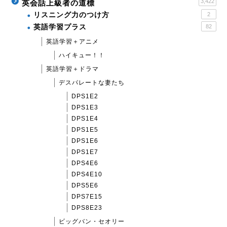
3,422
英会話上級者の道標
リスニング力のつけ方
2
英語学習プラス
82
英語学習＋アニメ
ハイキュー！！
英語学習＋ドラマ
デスパレートな妻たち
DPS1E2
DPS1E3
DPS1E4
DPS1E5
DPS1E6
DPS1E7
DPS4E6
DPS4E10
DPS5E6
DPS7E15
DPS8E23
ビッグバン・セオリー