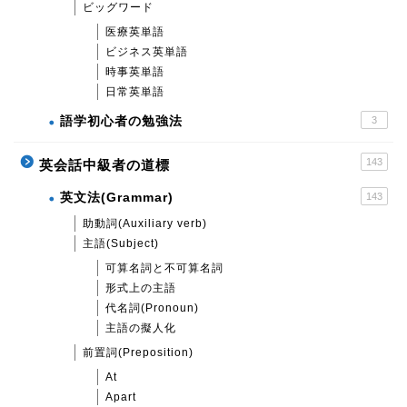
ビッグワード
医療英単語
ビジネス英単語
時事英単語
日常英単語
語学初心者の勉強法
3
143
英会話中級者の道標
英文法(Grammar)
143
助動詞(Auxiliary verb)
主語(Subject)
可算名詞と不可算名詞
形式上の主語
代名詞(Pronoun)
主語の擬人化
前置詞(Preposition)
At
Apart