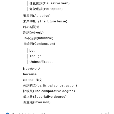
使役動詞(Causative verb)
知覚動詞(Perception)
形容詞(Adjective)
未来時制（The future tense)
時の副詞節
副詞(Adverb)
To不定詞(Infinitive)
接続詞(Conjunction)
but
Though
Unless/Except
Noの使い方
because
So that 構文
分詞構文(participal conostruction)
比較級(The comparative degree)
最上級(Superlative degree)
倒置法(Inversion)