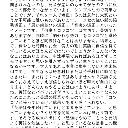
聞き取れないのも、発音が悪いのも全てがその２つに根
っこの部分でつながっています。シンプルなので簡単な
ことですが、それを一人で矯正するのは意外に大変とい
うか不可能に近いものがあります。「クセの強い髪の縮
毛矯正」「悪い歯並びの矯正」「音痴の矯正」といった
イメージです。「何事もコツコツ」は大切で、美徳でも
ありますが、同時に「的外れな努力」をコツコツと継続
していることほど間抜けなことはありません。結果とし
て、費やした時間やお金、労力の割に英語に自信を持て
ずにいる人がほとんどではないでしょうか？こんなバカ
なことはありません。中途半端であればあるほどずっと
モヤモヤした思いを引きずってずっと生きていくことに
なるからです。大人であれば本業に集中しないと本末転
倒ですし、学生ならば得意科目または苦手科目に時間を
さきたい、またはさくべきではありませんか？英語さえ
早くおさえてしまえば信じられないほど時間が自由にな
ります。どんな方もやることは山のようにありますよ
ね。英語などパパッと片付けてしまいませんか？なんの
ためにこれほど英語の授業があるのでしょうか？「コツ
コツ頑張っているけど成果があまり感じられない。」
「英語は長年続けているけど限界を感じている。」と思
っていませんか？やり方を間違っていれば当たり前で
す。そろそろ成果の出にくい勉強はやめて「もっと要領
よく英語を勉強したい！」と思っているなら是非この機