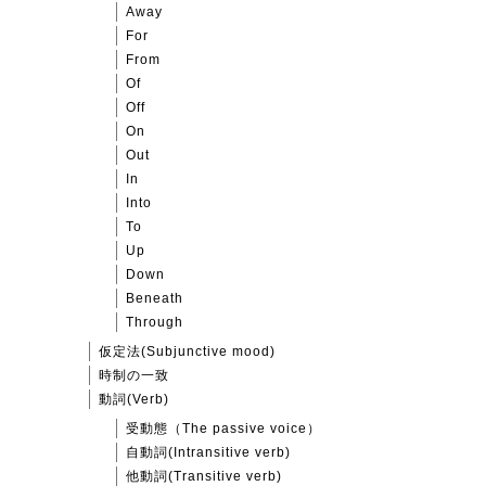
Away
For
From
Of
Off
On
Out
In
Into
To
Up
Down
Beneath
Through
仮定法(Subjunctive mood)
時制の一致
動詞(Verb)
受動態（The passive voice）
自動詞(Intransitive verb)
他動詞(Transitive verb)