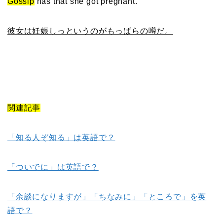
Gossip
has that she got pregnant.
彼女は妊娠しっというのがもっぱらの噂だ。
関連記事
「知る人ぞ知る」は英語で？
「ついでに」は英語で？
「余談になりますが」「ちなみに」「ところで」を英
語で？