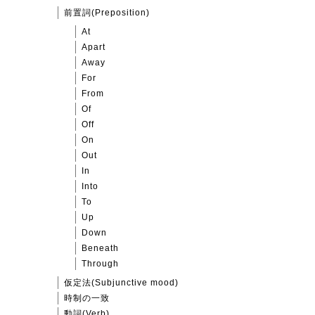
前置詞(Preposition)
At
Apart
Away
For
From
Of
Off
On
Out
In
Into
To
Up
Down
Beneath
Through
仮定法(Subjunctive mood)
時制の一致
動詞(Verb)