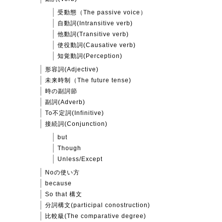
受動態（The passive voice）
自動詞(Intransitive verb)
他動詞(Transitive verb)
使役動詞(Causative verb)
知覚動詞(Perception)
形容詞(Adjective)
未来時制（The future tense)
時の副詞節
副詞(Adverb)
To不定詞(Infinitive)
接続詞(Conjunction)
but
Though
Unless/Except
Noの使い方
because
So that 構文
分詞構文(participal conostruction)
比較級(The comparative degree)