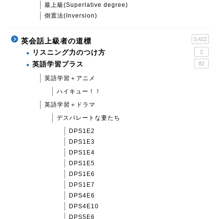
最上級(Superlative degree)
倒置法(Inversion)
3,422
英会話上級者の道標
リスニング力のつけ方
2
英語学習プラス
82
英語学習＋アニメ
ハイキュー！！
英語学習＋ドラマ
デスパレートな妻たち
DPS1E2
DPS1E3
DPS1E4
DPS1E5
DPS1E6
DPS1E7
DPS4E6
DPS4E10
DPS5E6