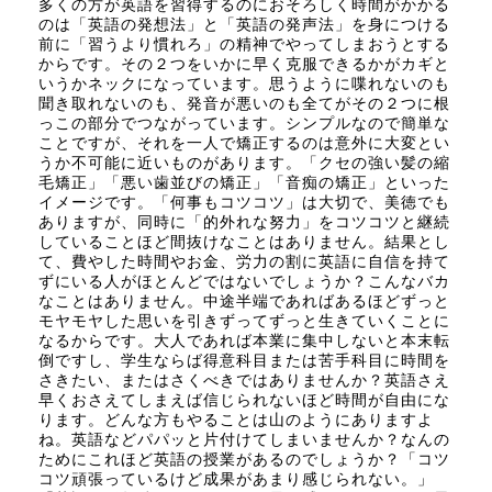
多くの方が英語を習得するのにおそろしく時間がかかる
のは「英語の発想法」と「英語の発声法」を身につける
前に「習うより慣れろ」の精神でやってしまおうとする
からです。その２つをいかに早く克服できるかがカギと
いうかネックになっています。思うように喋れないのも
聞き取れないのも、発音が悪いのも全てがその２つに根
っこの部分でつながっています。シンプルなので簡単な
ことですが、それを一人で矯正するのは意外に大変とい
うか不可能に近いものがあります。「クセの強い髪の縮
毛矯正」「悪い歯並びの矯正」「音痴の矯正」といった
イメージです。「何事もコツコツ」は大切で、美徳でも
ありますが、同時に「的外れな努力」をコツコツと継続
していることほど間抜けなことはありません。結果とし
て、費やした時間やお金、労力の割に英語に自信を持て
ずにいる人がほとんどではないでしょうか？こんなバカ
なことはありません。中途半端であればあるほどずっと
モヤモヤした思いを引きずってずっと生きていくことに
なるからです。大人であれば本業に集中しないと本末転
倒ですし、学生ならば得意科目または苦手科目に時間を
さきたい、またはさくべきではありませんか？英語さえ
早くおさえてしまえば信じられないほど時間が自由にな
ります。どんな方もやることは山のようにありますよ
ね。英語などパパッと片付けてしまいませんか？なんの
ためにこれほど英語の授業があるのでしょうか？「コツ
コツ頑張っているけど成果があまり感じられない。」