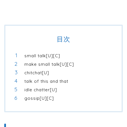
目次
small talk[U][C]
make small talk[U][C]
chitchat[U]
talk of this and that
idle chatter[U]
gossip[U][C]