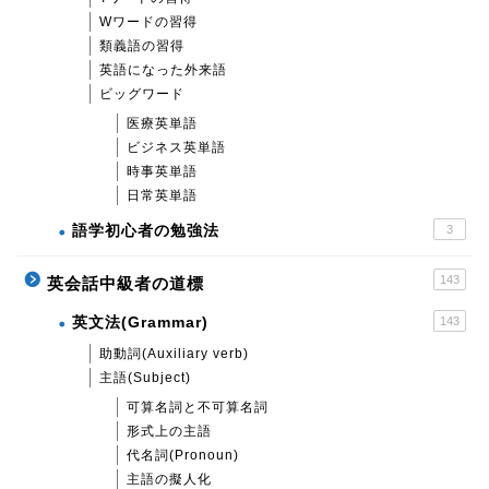
Wワードの習得
類義語の習得
英語になった外来語
ビッグワード
医療英単語
ビジネス英単語
時事英単語
日常英単語
語学初心者の勉強法
3
143
英会話中級者の道標
英文法(Grammar)
143
助動詞(Auxiliary verb)
主語(Subject)
可算名詞と不可算名詞
形式上の主語
代名詞(Pronoun)
主語の擬人化