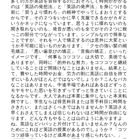
多くの方が英語を習得するのにおそろしく時間がかかる
のは「英語の発想法」と「英語の発声法」を身につける
前に「習うより慣れろ」の精神でやってしまおうとする
からです。その２つをいかに早く克服できるかがカギと
いうかネックになっています。思うように喋れないのも
聞き取れないのも、発音が悪いのも全てがその２つに根
っこの部分でつながっています。シンプルなので簡単な
ことですが、それを一人で矯正するのは意外に大変とい
うか不可能に近いものがあります。「クセの強い髪の縮
毛矯正」「悪い歯並びの矯正」「音痴の矯正」といった
イメージです。「何事もコツコツ」は大切で、美徳でも
ありますが、同時に「的外れな努力」をコツコツと継続
していることほど間抜けなことはありません。結果とし
て、費やした時間やお金、労力の割に英語に自信を持て
ずにいる人がほとんどではないでしょうか？こんなバカ
なことはありません。中途半端であればあるほどずっと
モヤモヤした思いを引きずってずっと生きていくことに
なるからです。大人であれば本業に集中しないと本末転
倒ですし、学生ならば得意科目または苦手科目に時間を
さきたい、またはさくべきではありませんか？英語さえ
早くおさえてしまえば信じられないほど時間が自由にな
ります。どんな方もやることは山のようにありますよ
ね。英語などパパッと片付けてしまいませんか？なんの
ためにこれほど英語の授業があるのでしょうか？「コツ
コツ頑張っているけど成果があまり感じられない。」