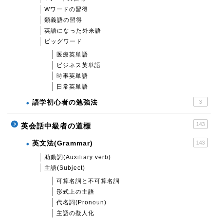
Wワードの習得
類義語の習得
英語になった外来語
ビッグワード
医療英単語
ビジネス英単語
時事英単語
日常英単語
語学初心者の勉強法
3
143
英会話中級者の道標
英文法(Grammar)
143
助動詞(Auxiliary verb)
主語(Subject)
可算名詞と不可算名詞
形式上の主語
代名詞(Pronoun)
主語の擬人化