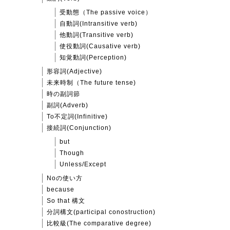
受動態（The passive voice）
自動詞(Intransitive verb)
他動詞(Transitive verb)
使役動詞(Causative verb)
知覚動詞(Perception)
形容詞(Adjective)
未来時制（The future tense)
時の副詞節
副詞(Adverb)
To不定詞(Infinitive)
接続詞(Conjunction)
but
Though
Unless/Except
Noの使い方
because
So that 構文
分詞構文(participal conostruction)
比較級(The comparative degree)