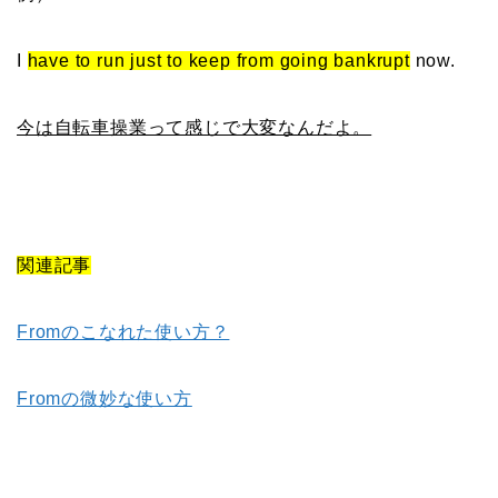
I
have to run just to keep from going bankrupt
now.
今は自転車操業って感じで大変なんだよ。
関連記事
Fromのこなれた使い方？
Fromの微妙な使い方