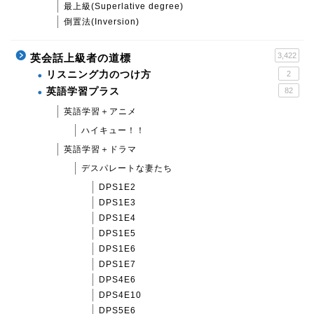
最上級(Superlative degree)
倒置法(Inversion)
3,422
英会話上級者の道標
リスニング力のつけ方
2
英語学習プラス
82
英語学習＋アニメ
ハイキュー！！
英語学習＋ドラマ
デスパレートな妻たち
DPS1E2
DPS1E3
DPS1E4
DPS1E5
DPS1E6
DPS1E7
DPS4E6
DPS4E10
DPS5E6