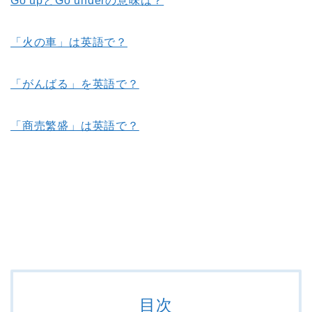
Go upとGo underの意味は？
「火の車」は英語で？
「がんばる」を英語で？
「商売繁盛」は英語で？
目次