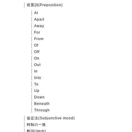
前置詞(Preposition)
At
Apart
Away
For
From
Of
Off
On
Out
In
Into
To
Up
Down
Beneath
Through
仮定法(Subjunctive mood)
時制の一致
動詞(Verb)